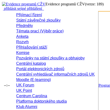
Evidence programů CŽV
(verze: 189)
přihlásit se
jiné přihlášení
Přijímací řízení
Státní závěrečné zkoušky
Předměty
Témata prací (Výběr práce)
Anketa
Rozvrh
Přihlašování stáží
Komise
Pozvánky na státní zkoušky a obhajoby
Centrální katalog
Portál elektronických zdrojů
Centrální vyhledávač informačních zdrojů UK
Moodle (E-learning)
--:--
UK Forum
Progr
UK Point
Centrum Carolina
Platforma doktorského studia
Klub Alumni