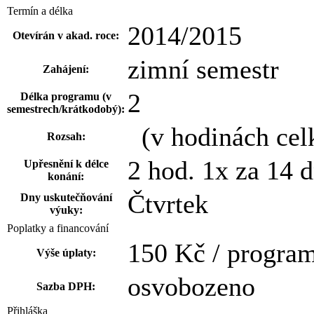
Termín a délka
2014/2015
Otevírán v akad. roce:
zimní semestr
Zahájení:
2
Délka programu (v
semestrech/krátkodobý):
(v hodinách cel
Rozsah:
2 hod. 1x za 14 d
Upřesnění k délce
konání:
Čtvrtek
Dny uskutečňování
výuky:
Poplatky a financování
150 Kč / progra
Výše úplaty:
osvobozeno
Sazba DPH:
Přihláška