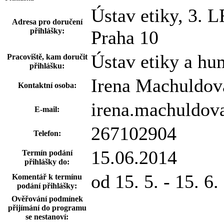
Ústav etiky, 3. 
Adresa pro doručení
přihlášky:
Praha 10
Ústav etiky a hu
Pracoviště, kam doručit
přihlášku:
Irena Machuldov
Kontaktní osoba:
irena.machuldov
E-mail:
267102904
Telefon:
15.06.2014
Termín podání
přihlášky do:
od 15. 5. - 15. 6
Komentář k termínu
podání přihlášky:
Ověřování podmínek
přijímání do programu
se nestanoví: