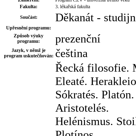
Fakulta:
3. lékařská fakulta
Děkanát - studij
Součást:
Upřesnění programu:
prezenční
Způsob výuky
programu:
čeština
Jazyk, v němž je
program uskutečňován:
Řecká filosofie. 
Eleaté. Herakleiot
Sókratés. Platón.
Aristotelés.
Helénismus. Stoik
Plotínos.