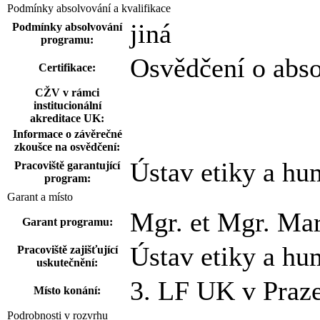
Podmínky absolvování a kvalifikace
jiná
Podmínky absolvování
programu:
Osvědčení o abs
Certifikace:
CŽV v rámci
institucionální
akreditace UK:
Informace o závěrečné
zkoušce na osvědčení:
Ústav etiky a hu
Pracoviště garantující
program:
Garant a místo
Mgr. et Mgr. Ma
Garant programu:
Ústav etiky a hu
Pracoviště zajišťující
uskutečnění:
3. LF UK v Praze
Místo konání:
Podrobnosti v rozvrhu