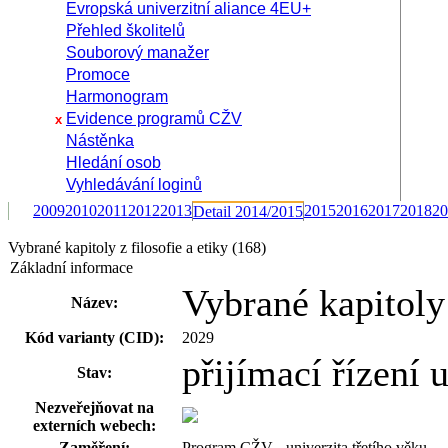
Evropská univerzitní aliance 4EU+
Přehled školitelů
Souborový manažer
Promoce
Harmonogram
Evidence programů CŽV
x
Nástěnka
Hledání osob
Vyhledávání loginů
2009
2010
2011
2012
2013
2015
2016
2017
2018
20
Detail 2014/2015
Vybrané kapitoly z filosofie a etiky (168)
Základní informace
Vybrané kapitoly 
Název:
Kód varianty (CID):
2029
přijímací řízení
Stav:
Nezveřejňovat na
externích webech:
Zaměření:
Program CŽV - univerzita třetího věku