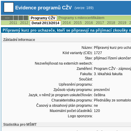
Evidence programů CŽV
(verze: 189)
Programy s mikrocertifikátem
--:--
Programy CŽV
2011
2012
2014
2015
2016
2017
2018
2019
Detail 2013/2014
Přípravný kurz pro uchazeče, kteří se připravují na přijímací zkoušky 
Základní informace
Název:
Přípravný kurz pro ucha
Kód varianty (CID):
1727
Stav:
přijímací řízení ukonč
Nezveřejňovat na externích webech:
Zaměření:
Program CŽV - zájmov
Fakulta:
3. lékařská fakulta
Součást:
Upřesnění programu:
Způsob výuky programu:
prezenční
Jazyk, v němž je program uskutečňován:
čeština
Charakteristika programu:
Přednášky ze somatolog
Časový a obsahový plán programu:
ne
Maximální počet účastníků:
120
Logo sponzora:
Statistika pro MŠMT