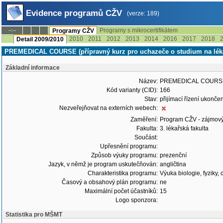
Evidence programů CŽV
(verze: 189)
Programy s mikrocertifikátem
--:--
Programy CŽV
2010
2011
2012
2013
2014
2016
2017
2018
Detail 2009/2010
PREMEDICAL COURSE (přípravný kurz pro uchazeče o studium na lékař
Základní informace
Název:
PREMEDICAL COURSE (př
Kód varianty (CID):
166
Stav:
přijímací řízení ukonč
Nezveřejňovat na externích webech:
Zaměření:
Program CŽV - zájmov
Fakulta:
3. lékařská fakulta
Součást:
Upřesnění programu:
Způsob výuky programu:
prezenční
Jazyk, v němž je program uskutečňován:
angličtina
Charakteristika programu:
Výuka biologie, fyziky,
Časový a obsahový plán programu:
ne
Maximální počet účastníků:
15
Logo sponzora:
Statistika pro MŠMT