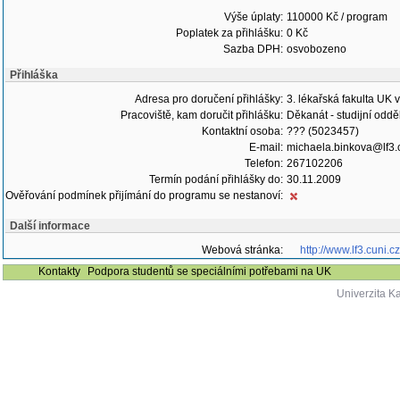
Výše úplaty:
110000 Kč / program
Poplatek za přihlášku:
0 Kč
Sazba DPH:
osvobozeno
Přihláška
Adresa pro doručení přihlášky:
3. lékařská fakulta UK 
Pracoviště, kam doručit přihlášku:
Děkanát - studijní oddě
Kontaktní osoba:
??? (5023457)
E-mail:
michaela.binkova@lf3.
Telefon:
267102206
Termín podání přihlášky do:
30.11.2009
Ověřování podmínek přijímání do programu se nestanoví:
Další informace
Webová stránka:
http://www.lf3.cuni.
Kontakty
Podpora studentů se speciálními potřebami na UK
Univerzita K