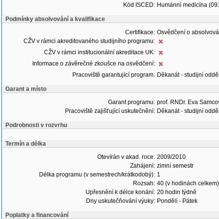
Kód ISCED:
Humánní medicína (09
Podmínky absolvování a kvalifikace
Certifikace:
Osvědčení o absolvová
CŽV v rámci akreditovaného studijního programu:
CŽV v rámci institucionální akreditace UK:
Informace o závěrečné zkoušce na osvědčení:
Pracoviště garantující program:
Děkanát - studijní oddě
Garant a místo
Garant programu:
prof. RNDr. Eva Samco
Pracoviště zajišťující uskutečnění:
Děkanát - studijní oddě
Podrobnosti v rozvrhu
Termín a délka
Otevírán v akad. roce:
2009/2010
Zahájení:
zimní semestr
Délka programu (v semestrech/krátkodobý):
1
Rozsah:
40 (v hodinách celkem)
Upřesnění k délce konání:
20 hodin týdně
Dny uskutečňování výuky:
Pondělí - Pátek
Poplatky a financování