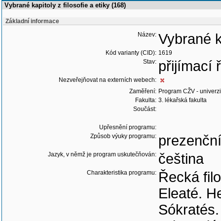
Vybrané kapitoly z filosofie a etiky (168)
Základní informace
Název:
Vybrané ka
Kód varianty (CID):
1619
Stav:
přijímací
Nezveřejňovat na externích webech:
Zaměření:
Program CŽV - univerzit
Fakulta:
3. lékařská fakulta
Součást:
Upřesnění programu:
Způsob výuky programu:
prezenčn
Jazyk, v němž je program uskutečňován:
čeština
Charakteristika programu:
Řecká filo
Eleaté. He
Sókratés.