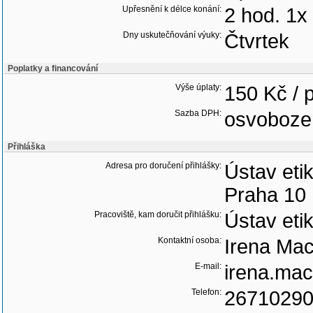
Upřesnění k délce konání:
2 hod. 1x 
Dny uskutečňování výuky:
Čtvrtek
Poplatky a financování
Výše úplaty:
150 Kč / 
Sazba DPH:
osvoboze
Přihláška
Adresa pro doručení přihlášky:
Ústav eti
Praha 10
Pracoviště, kam doručit přihlášku:
Ústav eti
Kontaktní osoba:
Irena Ma
E-mail:
irena.mac
Telefon:
2671029