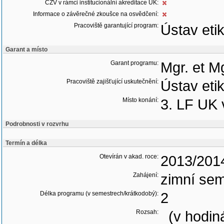
CŽV v rámci institucionální akreditace UK:
Informace o závěrečné zkoušce na osvědčení:
Pracoviště garantující program:
Ústav eti
Garant a místo
Garant programu:
Mgr. et M
Pracoviště zajišťující uskutečnění:
Ústav eti
Místo konání:
3. LF UK 
Podrobnosti v rozvrhu
Termín a délka
Otevírán v akad. roce:
2013/201
Zahájení:
zimní sem
Délka programu (v semestrech/krátkodobý):
2
Rozsah:
(v hodin