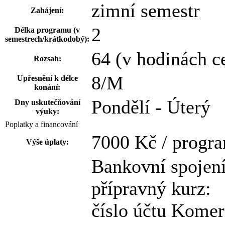
zimní semestr
Zahájení:
2
Délka programu (v
semestrech/krátkodobý):
64 (v hodinách c
Rozsah:
8/M
Upřesnění k délce
konání:
Pondělí - Úterý
Dny uskutečňování
výuky:
Poplatky a financování
7000 Kč / progr
Výše úplaty:
Bankovní spojení
přípravný kurz:
číslo účtu Kome