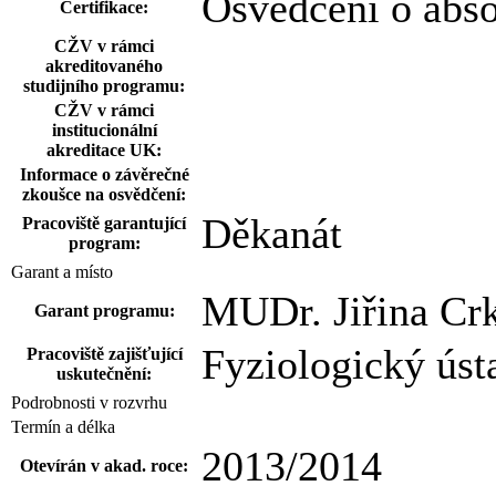
Osvědčení o abs
Certifikace:
CŽV v rámci
akreditovaného
studijního programu:
CŽV v rámci
institucionální
akreditace UK:
Informace o závěrečné
zkoušce na osvědčení:
Děkanát
Pracoviště garantující
program:
Garant a místo
MUDr. Jiřina Cr
Garant programu:
Fyziologický ús
Pracoviště zajišťující
uskutečnění:
Podrobnosti v rozvrhu
Termín a délka
2013/2014
Otevírán v akad. roce: