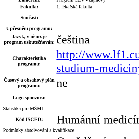
Fakulta:
1. lékařská fakulta
Součást:
Upřesnění programu:
čeština
Jazyk, v němž je
program uskutečňován:
http://www.lf1.c
Charakteristika
programu:
studium-medicin
ne
Časový a obsahový plán
programu:
Logo sponzora:
Statistika pro MŠMT
Humánní medicín
Kód ISCED:
Podmínky absolvování a kvalifikace