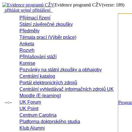
Evidence programů CŽV
(verze: 189)
přihlásit se
jiné přihlášení
Přijímací řízení
Státní závěrečné zkoušky
Předměty
Témata prací (Výběr práce)
Anketa
Rozvrh
Přihlašování stáží
Komise
Pozvánky na státní zkoušky a obhajoby
Centrální katalog
Portál elektronických zdrojů
Centrální vyhledávač informačních zdrojů UK
Moodle (E-learning)
--:--
UK Forum
Progr
UK Point
Centrum Carolina
Platforma doktorského studia
Klub Alumni