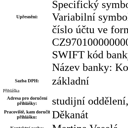
Specifický symb
Variabilní symbo
Upřesnění:
číslo účtu ve fo
CZ97010000000
SWIFT kód ban
Název banky: Ko
základní
Sazba DPH:
Přihláška
studijní oddělení
Adresa pro doručení
přihlášky:
Děkanát
Pracoviště, kam doručit
přihlášku: