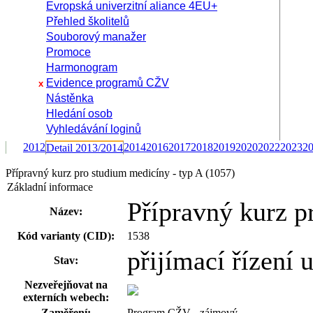
Evropská univerzitní aliance 4EU+
Přehled školitelů
Souborový manažer
Promoce
Harmonogram
Evidence programů CŽV
x
Nástěnka
Hledání osob
Vyhledávání loginů
2012
2014
2016
2017
2018
2019
2020
2022
2023
2
Detail 2013/2014
Přípravný kurz pro studium medicíny - typ A (1057)
Základní informace
Přípravný kurz p
Název:
Kód varianty (CID):
1538
přijímací řízení
Stav:
Nezveřejňovat na
externích webech:
Zaměření:
Program CŽV - zájmový