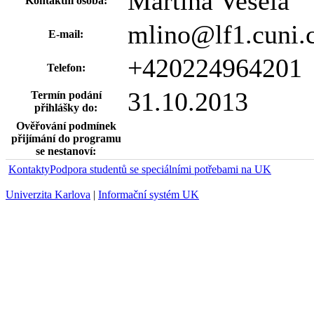
Martina Veselá
Kontaktní osoba:
mlino@lf1.cuni.
E-mail:
+420224964201
Telefon:
31.10.2013
Termín podání
přihlášky do:
Ověřování podmínek
přijímání do programu
se nestanoví:
Kontakty
Podpora studentů se speciálními potřebami na UK
Univerzita Karlova
|
Informační systém UK