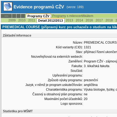
Evidence programů CŽV
(verze: 189)
Programy s mikrocertifikátem
--:--
Programy CŽV
2009
2010
2011
2013
2014
2016
2017
2018
Detail 2012/2013
PREMEDICAL COURSE (přípravný kurz pro uchazeče o studium na lékař
Základní informace
Název:
PREMEDICAL COURSE (př
Kód varianty (CID):
1321
Stav:
přijímací řízení ukonč
Nezveřejňovat na externích webech:
Zaměření:
Program CŽV - zájmov
Fakulta:
3. lékařská fakulta
Součást:
Upřesnění programu:
Způsob výuky programu:
prezenční
Jazyk, v němž je program uskutečňován:
angličtina
Charakteristika programu:
Výuka biologie, fyziky,
Časový a obsahový plán programu:
ne
Maximální počet účastníků:
20
Logo sponzora:
Statistika pro MŠMT