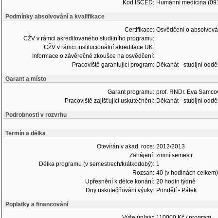
Kód ISCED:
Humánní medicína (09
Podmínky absolvování a kvalifikace
Certifikace:
Osvědčení o absolvová
CŽV v rámci akreditovaného studijního programu:
CŽV v rámci institucionální akreditace UK:
Informace o závěrečné zkoušce na osvědčení:
Pracoviště garantující program:
Děkanát - studijní oddě
Garant a místo
Garant programu:
prof. RNDr. Eva Samco
Pracoviště zajišťující uskutečnění:
Děkanát - studijní oddě
Podrobnosti v rozvrhu
Termín a délka
Otevírán v akad. roce:
2012/2013
Zahájení:
zimní semestr
Délka programu (v semestrech/krátkodobý):
1
Rozsah:
40 (v hodinách celkem)
Upřesnění k délce konání:
20 hodin týdně
Dny uskutečňování výuky:
Pondělí - Pátek
Poplatky a financování
Výše úplaty:
110000 Kč / program