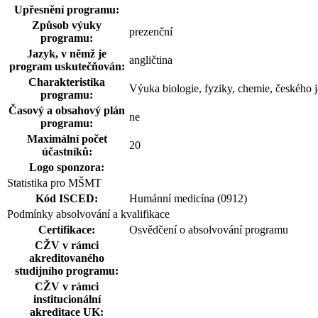
Upřesnění programu:
Způsob výuky
prezenční
programu:
Jazyk, v němž je
angličtina
program uskutečňován:
Charakteristika
Výuka biologie, fyziky, chemie, českého j
programu:
Časový a obsahový plán
ne
programu:
Maximální počet
20
účastníků:
Logo sponzora:
Statistika pro MŠMT
Kód ISCED:
Humánní medicína (0912)
Podmínky absolvování a kvalifikace
Certifikace:
Osvědčení o absolvování programu
CŽV v rámci
akreditovaného
studijního programu:
CŽV v rámci
institucionální
akreditace UK: