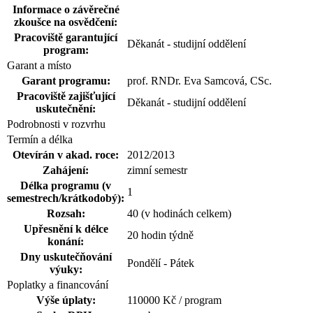
Informace o závěrečné
zkoušce na osvědčení:
Pracoviště garantující
Děkanát - studijní oddělení
program:
Garant a místo
Garant programu:
prof. RNDr. Eva Samcová, CSc.
Pracoviště zajišťující
Děkanát - studijní oddělení
uskutečnění:
Podrobnosti v rozvrhu
Termín a délka
Otevírán v akad. roce:
2012/2013
Zahájení:
zimní semestr
Délka programu (v
1
semestrech/krátkodobý):
Rozsah:
40 (v hodinách celkem)
Upřesnění k délce
20 hodin týdně
konání:
Dny uskutečňování
Pondělí - Pátek
výuky:
Poplatky a financování
Výše úplaty:
110000 Kč / program