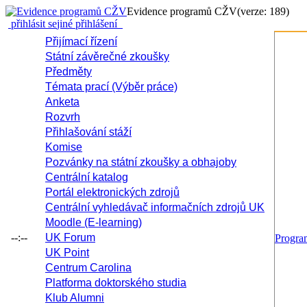
Evidence programů CŽV
(verze: 189)
přihlásit se
jiné přihlášení
Přijímací řízení
Státní závěrečné zkoušky
Předměty
Témata prací (Výběr práce)
Anketa
Rozvrh
Přihlašování stáží
Komise
Pozvánky na státní zkoušky a obhajoby
Centrální katalog
Portál elektronických zdrojů
Centrální vyhledávač informačních zdrojů UK
Moodle (E-learning)
--:--
UK Forum
Progr
UK Point
Centrum Carolina
Platforma doktorského studia
Klub Alumni