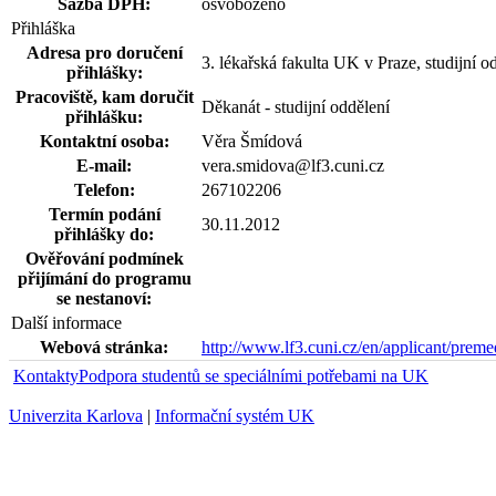
Sazba DPH:
osvobozeno
Přihláška
Adresa pro doručení
3. lékařská fakulta UK v Praze, studijní 
přihlášky:
Pracoviště, kam doručit
Děkanát - studijní oddělení
přihlášku:
Kontaktní osoba:
Věra Šmídová
E-mail:
vera.smidova@lf3.cuni.cz
Telefon:
267102206
Termín podání
30.11.2012
přihlášky do:
Ověřování podmínek
přijímání do programu
se nestanoví:
Další informace
Webová stránka:
http://www.lf3.cuni.cz/en/applicant/preme
Kontakty
Podpora studentů se speciálními potřebami na UK
Univerzita Karlova
|
Informační systém UK