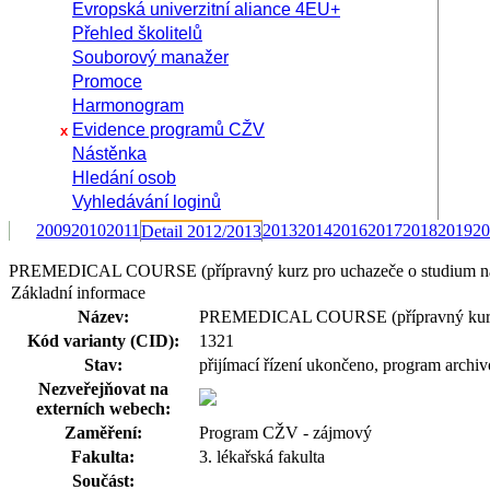
Evropská univerzitní aliance 4EU+
Přehled školitelů
Souborový manažer
Promoce
Harmonogram
Evidence programů CŽV
x
Nástěnka
Hledání osob
Vyhledávání loginů
2009
2010
2011
2013
2014
2016
2017
2018
2019
20
Detail 2012/2013
PREMEDICAL COURSE (přípravný kurz pro uchazeče o studium na l
Základní informace
Název:
PREMEDICAL COURSE (přípravný kurz pr
Kód varianty (CID):
1321
Stav:
přijímací řízení ukončeno, program archi
Nezveřejňovat na
externích webech:
Zaměření:
Program CŽV - zájmový
Fakulta:
3. lékařská fakulta
Součást: