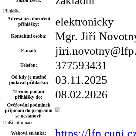
základní
Sazba DPH:
Přihláška
elektronicky
Adresa pro doručení
přihlášky:
Mgr. Jiří Novotn
Kontaktní osoba:
jiri.novotny@lfp
E-mail:
377593431
Telefon:
03.11.2025
Od kdy je možné
podávat přihlášku:
08.02.2026
Termín podání
přihlášky do:
Ověřování podmínek
přijímání do programu
se nestanoví:
Další informace
https://lfp.cuni.
Webová stránka: