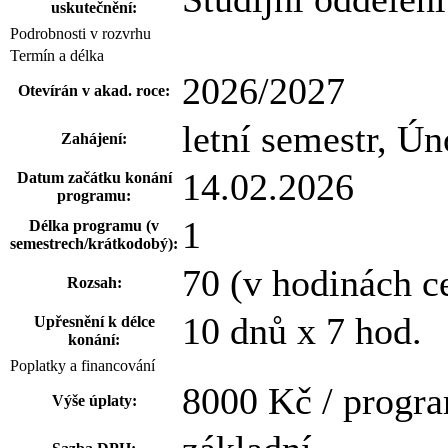
uskutečnění:
Podrobnosti v rozvrhu
Termín a délka
2026/2027
Otevírán v akad. roce:
letní semestr, Ún
Zahájení:
14.02.2026
Datum začátku konání
programu:
1
Délka programu (v
semestrech/krátkodobý):
70 (v hodinách c
Rozsah:
10 dnů x 7 hod.
Upřesnění k délce
konání:
Poplatky a financování
8000 Kč / progr
Výše úplaty: