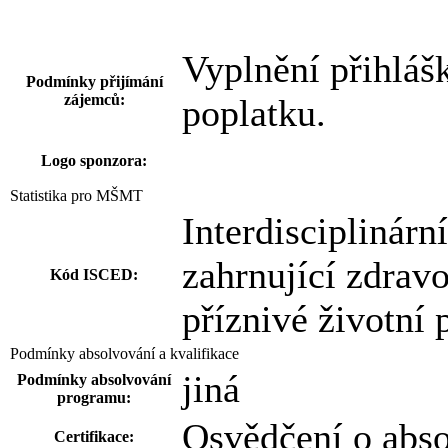
Vyplnění přihláš
Podmínky přijímání
zájemců:
poplatku.
Logo sponzora:
Statistika pro MŠMT
Interdisciplinárn
zahrnující zdravo
Kód ISCED:
příznivé životní
Podmínky absolvování a kvalifikace
jiná
Podmínky absolvování
programu:
Osvědčení o abs
Certifikace: