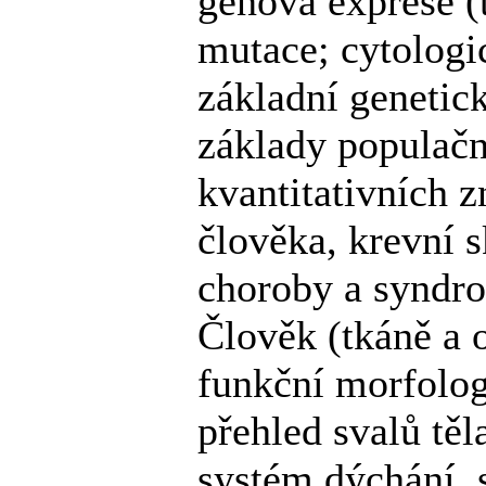
genová exprese (t
mutace; cytologi
základní geneti
základy populačn
kvantitativních 
člověka, krevní 
choroby a syndr
Člověk (tkáně a o
funkční morfolog
přehled svalů těl
systém dýchání, 