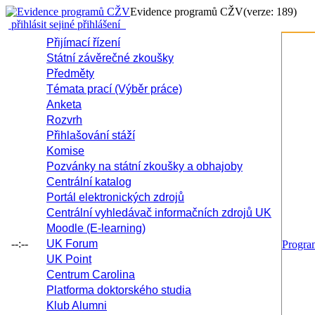
Evidence programů CŽV
(verze: 189)
přihlásit se
jiné přihlášení
Přijímací řízení
Státní závěrečné zkoušky
Předměty
Témata prací (Výběr práce)
Anketa
Rozvrh
Přihlašování stáží
Komise
Pozvánky na státní zkoušky a obhajoby
Centrální katalog
Portál elektronických zdrojů
Centrální vyhledávač informačních zdrojů UK
Moodle (E-learning)
--:--
UK Forum
Progr
UK Point
Centrum Carolina
Platforma doktorského studia
Klub Alumni