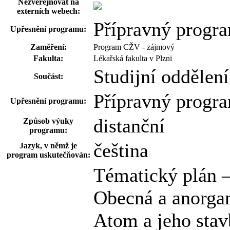
Nezveřejňovat na
externích webech:
Přípravný progr
Upřesnění programu:
Zaměření:
Program CŽV - zájmový
Fakulta:
Lékařská fakulta v Plzni
Studijní oddělen
Součást:
Přípravný progr
Upřesnění programu:
distanční
Způsob výuky
programu:
čeština
Jazyk, v němž je
program uskutečňován:
Tématický plán 
Obecná a anorga
Atom a jeho stav