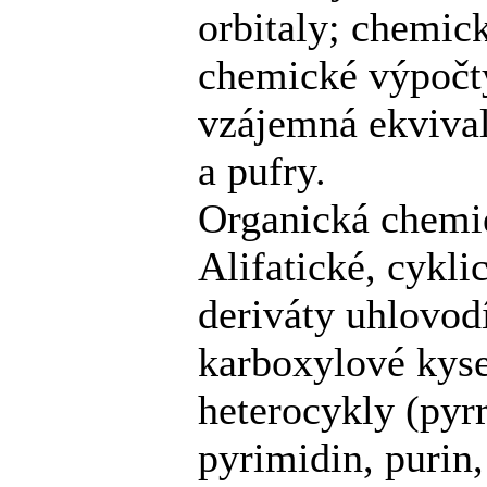
orbitaly; chemic
chemické výpočty
vzájemná ekvival
a pufry.
Organická chemi
Alifatické, cykl
deriváty uhlovod
karboxylové kyse
heterocykly (pyrr
pyrimidin, purin,