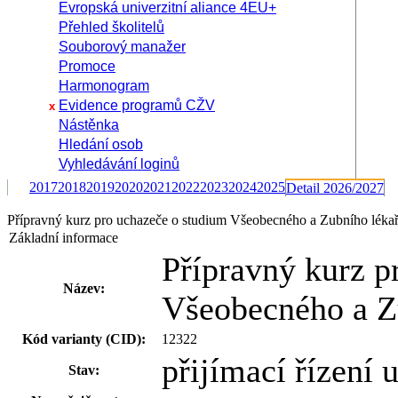
Evropská univerzitní aliance 4EU+
Přehled školitelů
Souborový manažer
Promoce
Harmonogram
Evidence programů CŽV
x
Nástěnka
Hledání osob
Vyhledávání loginů
2017
2018
2019
2020
2021
2022
2023
2024
2025
Detail 2026/2027
Přípravný kurz pro uchazeče o studium Všeobecného a Zubního léka
Základní informace
Přípravný kurz p
Název:
Všeobecného a Zu
Kód varianty (CID):
12322
přijímací řízení
Stav: