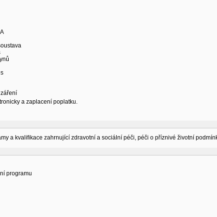
KA
 soustava
s
lynů
us
 záření
tronicky a zaplacení poplatku.
amy a kvalifikace zahrnující zdravotní a sociální péči, péči o příznivé životní podmí
ní programu