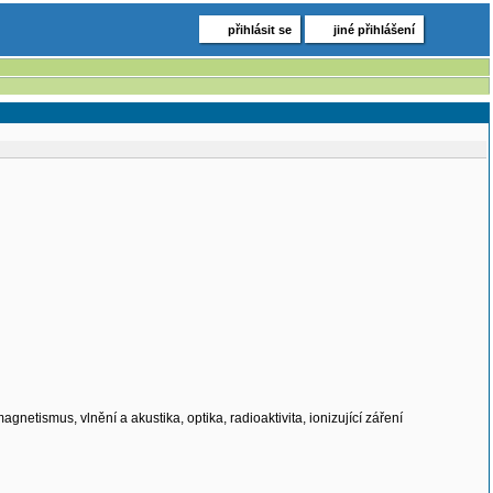
přihlásit se
jiné přihlášení
gnetismus, vlnění a akustika, optika, radioaktivita, ionizující záření