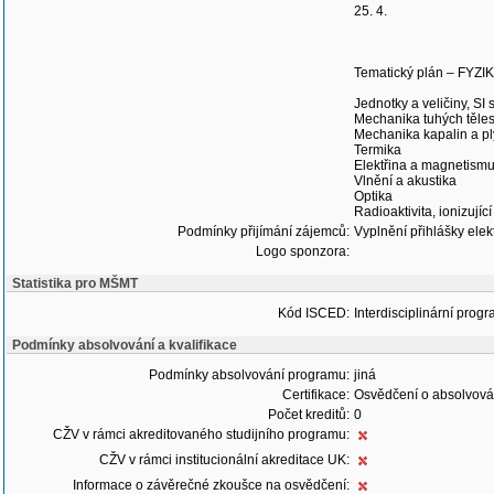
25. 4.
Tematický plán – FYZI
Jednotky a veličiny, SI
Mechanika tuhých těle
Mechanika kapalin a p
Termika
Elektřina a magnetism
Vlnění a akustika
Optika
Radioaktivita, ionizující
Podmínky přijímání zájemců:
Vyplnění přihlášky elek
Logo sponzora:
Statistika pro MŠMT
Kód ISCED:
Interdisciplinární progr
Podmínky absolvování a kvalifikace
Podmínky absolvování programu:
jiná
Certifikace:
Osvědčení o absolvová
Počet kreditů:
0
CŽV v rámci akreditovaného studijního programu:
CŽV v rámci institucionální akreditace UK:
Informace o závěrečné zkoušce na osvědčení: