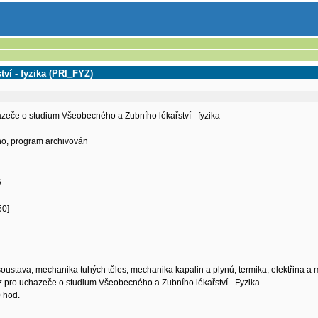
ví - fyzika (PRI_FYZ)
azeče o studium Všeobecného a Zubního lékařství - fyzika
eno, program archivován
ý
i
50]
soustava, mechanika tuhých těles, mechanika kapalin a plynů, termika, elektřina a ma
rz pro uchazeče o studium Všeobecného a Zubního lékařství - Fyzika
 hod.