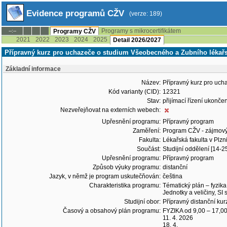
Evidence programů CŽV
(verze: 189)
Programy s mikrocertifikátem
--:--
Programy CŽV
2021
2022
2023
2024
2025
Detail 2026/2027
Přípravný kurz pro uchazeče o studium Všeobecného a Zubního lékařst
Základní informace
Název:
Přípravný kurz pro uch
Kód varianty (CID):
12321
Stav:
přijímací řízení ukonč
Nezveřejňovat na externích webech:
Upřesnění programu:
Přípravný program
Zaměření:
Program CŽV - zájmov
Fakulta:
Lékařská fakulta v Plzn
Součást:
Studijní oddělení [14-2
Upřesnění programu:
Přípravný program
Způsob výuky programu:
distanční
Jazyk, v němž je program uskutečňován:
čeština
Charakteristika programu:
Tématický plán – fyzika
Jednotky a veličiny, SI 
Studijní obor:
Přípravný distanční ku
Časový a obsahový plán programu:
FYZIKA od 9,00 – 17,00
11. 4. 2026
18. 4.