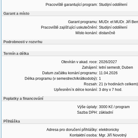
Pracoviště garantující program:
Studijní oddělení
Garant a místo
Garant programu:
MUDr. et MUDr. Jiří Be
Pracoviště zajišťující uskutečnění:
Studijní oddělení
Místo konání:
distančně
Podrobnosti v rozvrhu
Termín a délka
Otevírán v akad. roce:
2026/2027
Zahájení:
letní semestr, Duben
Datum začátku konání programu:
11.04.2026
Délka programu (v semestrech/krátkodobý):
1
Rozsah:
21 (v hodinách celkem)
Upřesnění k délce konání:
3 dny x 7 hod.
Poplatky a financování
Výše úplaty:
3000 Kč / program
Sazba DPH:
základní
Přihláška
Adresa pro doručení přihlášky:
elektronicky
Kontaktní osoba:
Mgr. Jiří Novotný