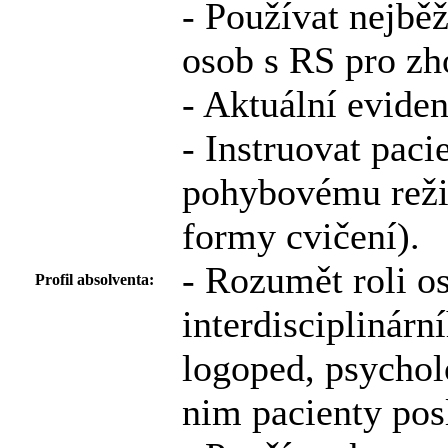
- Používat nejbě
osob s RS pro zh
- Aktuální eviden
- Instruovat paci
pohybovému režim
formy cvičení).
- Rozumět roli os
Profil absolventa:
interdisciplinárn
logoped, psychol
nim pacienty posl