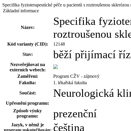
Specifika fyzioterapeutické péče u pacientů s roztroušenou skleró
Základní informace
Specifika fyziote
Název:
roztroušenou sk
Kód varianty (CID):
12148
běží přijímací ří
Stav:
Nezveřejňovat na
externích webech:
Zaměření:
Program CŽV - zájmový
Fakulta:
1. lékařská fakulta
Neurologická kl
Součást:
Upřesnění programu:
prezenční
Způsob výuky
programu:
čeština
Jazyk, v němž je
program uskutečňován: