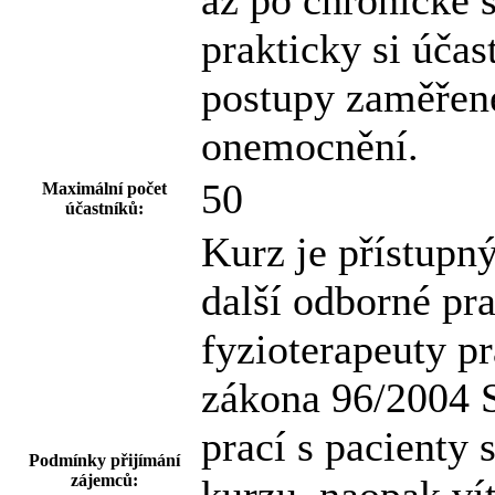
až po chronické 
prakticky si účas
postupy zaměřen
onemocnění.
50
Maximální počet
účastníků:
Kurz je přístupn
další odborné pr
fyzioterapeuty pr
zákona 96/2004 S
prací s pacienty
Podmínky přijímání
zájemců: