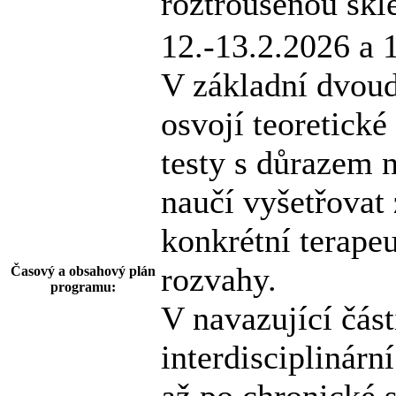
roztroušenou sk
12.-13.2.2026 a 
V základní dvoude
osvojí teoretick
testy s důrazem n
naučí vyšetřovat
konkrétní terapeu
rozvahy.
Časový a obsahový plán
programu:
V navazující čás
interdisciplinárn