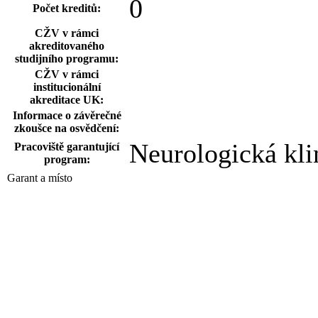
0
Počet kreditů:
CŽV v rámci
akreditovaného
studijního programu:
CŽV v rámci
institucionální
akreditace UK:
Informace o závěrečné
zkoušce na osvědčení:
Neurologická kl
Pracoviště garantující
program:
Garant a místo
MUDr. Martina H
Garant programu:
Oddělení special
Pracoviště zajišťující
uskutečnění:
vzdělávání
1. LF UK, Na Boj
Místo konání: