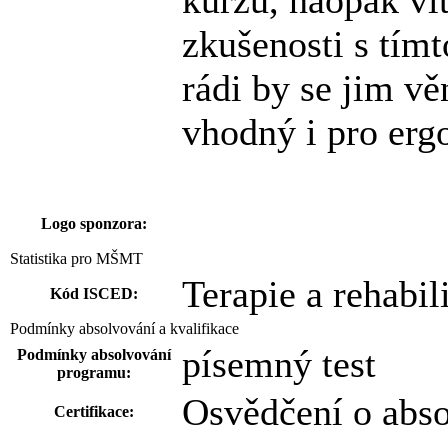
kurzu, naopak vít
zkušenosti s tímt
rádi by se jim v
vhodný i pro ergo
Logo sponzora:
Statistika pro MŠMT
Terapie a rehabil
Kód ISCED:
Podmínky absolvování a kvalifikace
písemný test
Podmínky absolvování
programu:
Osvědčení o abs
Certifikace: