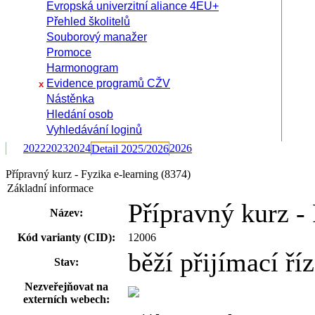
Evropská univerzitní aliance 4EU+
Přehled školitelů
Souborový manažer
Promoce
Harmonogram
Evidence programů CŽV
x
Nástěnka
Hledání osob
Vyhledávání loginů
2022
2023
2024
2026
Detail 2025/2026
Přípravný kurz - Fyzika e-learning (8374)
Základní informace
Přípravný kurz - 
Název:
Kód varianty (CID):
12006
běží přijímací ří
Stav:
Nezveřejňovat na
externích webech: