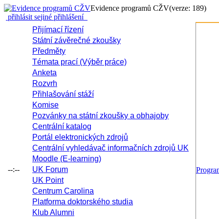
Evidence programů CŽV
(verze: 189)
přihlásit se
jiné přihlášení
Přijímací řízení
Státní závěrečné zkoušky
Předměty
Témata prací (Výběr práce)
Anketa
Rozvrh
Přihlašování stáží
Komise
Pozvánky na státní zkoušky a obhajoby
Centrální katalog
Portál elektronických zdrojů
Centrální vyhledávač informačních zdrojů UK
Moodle (E-learning)
--:--
UK Forum
Progr
UK Point
Centrum Carolina
Platforma doktorského studia
Klub Alumni