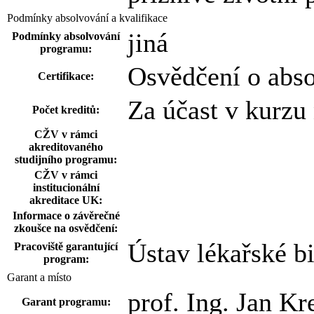
Podmínky absolvování a kvalifikace
jiná
Podmínky absolvování
programu:
Osvědčení o abs
Certifikace:
Za účast v kurzu
Počet kreditů:
CŽV v rámci
akreditovaného
studijního programu:
CŽV v rámci
institucionální
akreditace UK:
Informace o závěrečné
zkoušce na osvědčení:
Ústav lékařské b
Pracoviště garantující
program:
Garant a místo
prof. Ing. Jan K
Garant programu: