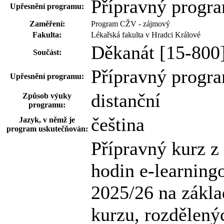
Přípravný progr
Upřesnění programu:
Zaměření:
Program CŽV - zájmový
Fakulta:
Lékařská fakulta v Hradci Králové
Děkanát [15-800
Součást:
Přípravný progr
Upřesnění programu:
distanční
Způsob výuky
programu:
čeština
Jazyk, v němž je
program uskutečňován:
Přípravný kurz z
hodin e-learning
2025/26 na zákla
kurzu, rozdělený