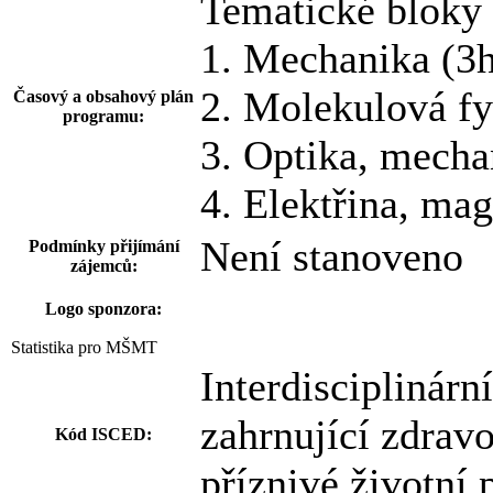
Tematické bloky 
1. Mechanika (3
2. Molekulová f
Časový a obsahový plán
programu:
3. Optika, mecha
4. Elektřina, ma
Není stanoveno
Podmínky přijímání
zájemců:
Logo sponzora:
Statistika pro MŠMT
Interdisciplinárn
zahrnující zdravo
Kód ISCED:
příznivé životní