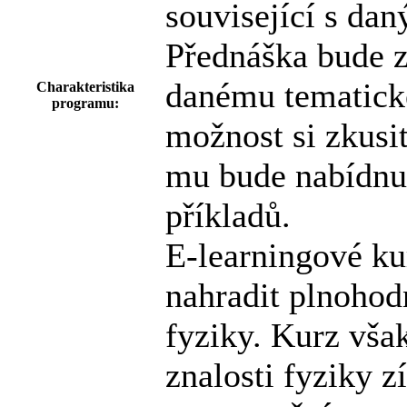
související s d
Přednáška bude z
danému tematick
Charakteristika
programu:
možnost si zkusi
mu bude nabídnut
příkladů.
E-learningové k
nahradit plnohod
fyziky. Kurz vša
znalosti fyziky z