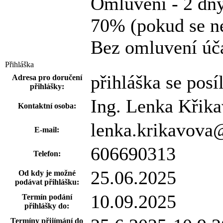
Omluvení - 2 dny
70% (pokud se ne
Bez omluvení úča
Přihláška
přihláška se posí
Adresa pro doručení
přihlášky:
Ing. Lenka Křik
Kontaktní osoba:
lenka.krikavova@
E-mail:
606690313
Telefon:
25.06.2025
Od kdy je možné
podávat přihlášku:
10.09.2025
Termín podání
přihlášky do:
Termíny přijímání do