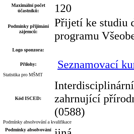
120
Maximální počet
účastníků:
Přijetí ke studiu
Podmínky přijímání
zájemců:
programu Všeobec
Logo sponzora:
Seznamovací ku
Přílohy:
Statistika pro MŠMT
Interdisciplinárn
zahrnující přírod
Kód ISCED:
(0588)
Podmínky absolvování a kvalifikace
jiná
Podmínky absolvování