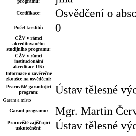
programu:
Osvědčení o abs
Certifikace:
0
Počet kreditů:
CŽV v rámci
akreditovaného
studijního programu:
CŽV v rámci
institucionální
akreditace UK:
Informace o závěrečné
zkoušce na osvědčení:
Ústav tělesné vý
Pracoviště garantující
program:
Garant a místo
Mgr. Martin Čer
Garant programu:
Ústav tělesné vý
Pracoviště zajišťující
uskutečnění: