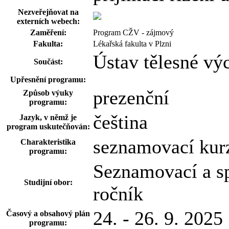
Nezveřejňovat na
externích webech:
Zaměření:
Program CŽV - zájmový
Fakulta:
Lékařská fakulta v Plzni
Ústav tělesné vý
Součást:
Upřesnění programu:
prezenční
Způsob výuky
programu:
čeština
Jazyk, v němž je
program uskutečňován:
seznamovací kurz
Charakteristika
programu:
Seznamovací a sp
Studijní obor:
ročník
24. - 26. 9. 2025
Časový a obsahový plán
programu: