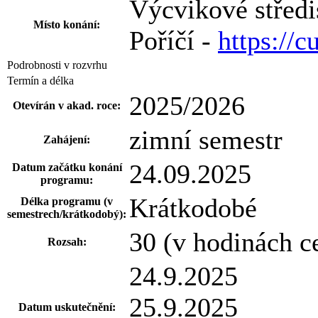
Výcvikové střed
Místo konání:
Poříčí -
https://c
Podrobnosti v rozvrhu
Termín a délka
2025/2026
Otevírán v akad. roce:
zimní semestr
Zahájení:
24.09.2025
Datum začátku konání
programu:
Krátkodobé
Délka programu (v
semestrech/krátkodobý):
30 (v hodinách c
Rozsah:
24.9.2025
25.9.2025
Datum uskutečnění: