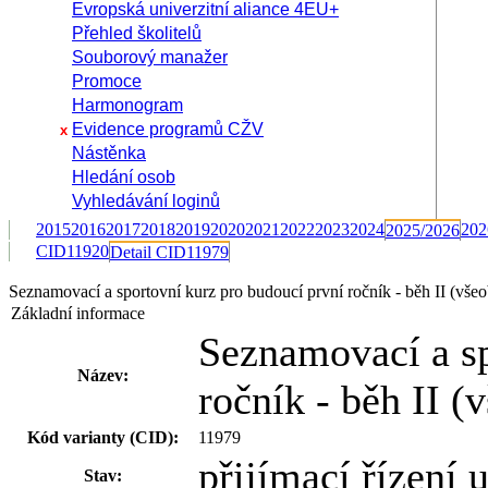
Evropská univerzitní aliance 4EU+
Přehled školitelů
Souborový manažer
Promoce
Harmonogram
Evidence programů CŽV
x
Nástěnka
Hledání osob
Vyhledávání loginů
2015
2016
2017
2018
2019
2020
2021
2022
2023
2024
202
2025/2026
CID11920
Detail CID11979
Seznamovací a sportovní kurz pro budoucí první ročník - běh II (vš
Základní informace
Seznamovací a sp
Název:
ročník - běh II (
Kód varianty (CID):
11979
přijímací řízení
Stav: