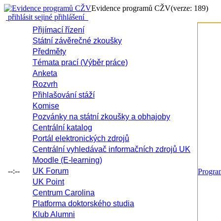
Evidence programů CŽV
(verze: 189)
přihlásit se
jiné přihlášení
Přijímací řízení
Státní závěrečné zkoušky
Předměty
Témata prací (Výběr práce)
Anketa
Rozvrh
Přihlašování stáží
Komise
Pozvánky na státní zkoušky a obhajoby
Centrální katalog
Portál elektronických zdrojů
Centrální vyhledávač informačních zdrojů UK
Moodle (E-learning)
--:--
UK Forum
Progr
UK Point
Centrum Carolina
Platforma doktorského studia
Klub Alumni