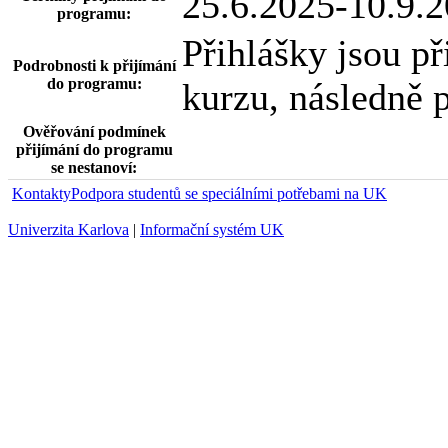
25.6.2025-10.9.
programu:
Přihlášky jsou p
Podrobnosti k přijímání
do programu:
kurzu, následně 
Ověřování podmínek
přijímání do programu
se nestanoví:
Kontakty
Podpora studentů se speciálními potřebami na UK
Univerzita Karlova
|
Informační systém UK