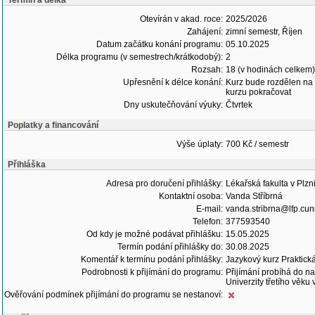
Termín a délka
Otevírán v akad. roce:
2025/2026
Zahájení:
zimní semestr, Říjen
Datum začátku konání programu:
05.10.2025
Délka programu (v semestrech/krátkodobý):
2
Rozsah:
18 (v hodinách celkem)
Upřesnění k délce konání:
Kurz bude rozdělen na 
kurzu pokračovat
Dny uskutečňování výuky:
Čtvrtek
Poplatky a financování
Výše úplaty:
700 Kč / semestr
Přihláška
Adresa pro doručení přihlášky:
Lékařská fakulta v Plzn
Kontaktní osoba:
Vanda Stříbrná
E-mail:
vanda.stribrna@lfp.cun
Telefon:
377593540
Od kdy je možné podávat přihlášku:
15.05.2025
Termín podání přihlášky do:
30.08.2025
Komentář k termínu podání přihlášky:
Jazykový kurz Praktická
Podrobnosti k přijímání do programu:
Přijímání probíhá do n
Univerzity třetího věku 
Ověřování podmínek přijímání do programu se nestanoví: