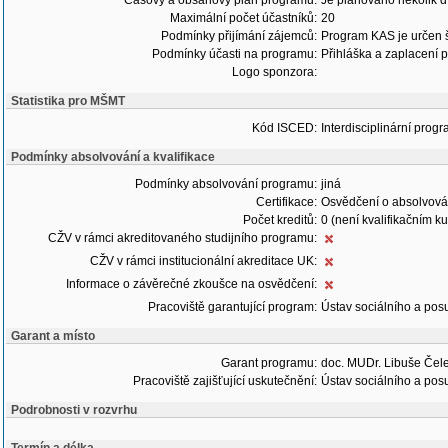
Časový a obsahový plán programu:
Je plánováno několik d
Maximální počet účastníků:
20
Podmínky přijímání zájemců:
Program KAS je určen š
Podmínky účasti na programu:
Přihláška a zaplacení p
Logo sponzora:
Statistika pro MŠMT
Kód ISCED:
Interdisciplinární progr
Podmínky absolvování a kvalifikace
Podmínky absolvování programu:
jiná
Certifikace:
Osvědčení o absolvová
Počet kreditů:
0 (není kvalifikačním k
CŽV v rámci akreditovaného studijního programu:
CŽV v rámci institucionální akreditace UK:
Informace o závěrečné zkoušce na osvědčení:
Pracoviště garantující program:
Ústav sociálního a pos
Garant a místo
Garant programu:
doc. MUDr. Libuše Čel
Pracoviště zajišťující uskutečnění:
Ústav sociálního a pos
Podrobnosti v rozvrhu