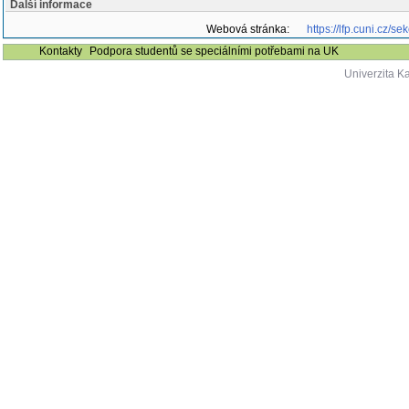
Další informace
Webová stránka:
https://lfp.cuni.cz/
Kontakty
Podpora studentů se speciálními potřebami na UK
Univerzita K