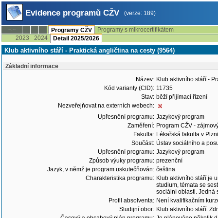
Evidence programů CŽV
(verze: 189)
Programy s mikrocertifikátem
--:--
Programy CŽV
2023
2024
Detail 2025/2026
Klub aktivního stáří - Praktická angličtina na cesty (9564)
Základní informace
Název:
Klub aktivního stáří - P
Kód varianty (CID):
11735
Stav:
běží přijímací řízení
Nezveřejňovat na externích webech:
Upřesnění programu:
Jazykový program
Zaměření:
Program CŽV - zájmov
Fakulta:
Lékařská fakulta v Plzn
Součást:
Ústav sociálního a pos
Upřesnění programu:
Jazykový program
Způsob výuky programu:
prezenční
Jazyk, v němž je program uskutečňován:
čeština
Charakteristika programu:
Klub aktivního stáří je
studium, témata se sest
sociální oblasti. Jedná
Profil absolventa:
Není kvalifikačním kur
Studijní obor:
Klub aktivního stáří. Zdr