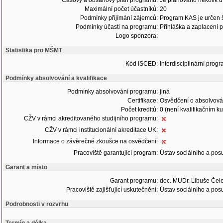
Časový a obsahový plán programu:
Je plánováno několik d
Maximální počet účastníků:
20
Podmínky přijímání zájemců:
Program KAS je určen š
Podmínky účasti na programu:
Přihláška a zaplacení p
Logo sponzora:
Statistika pro MŠMT
Kód ISCED:
Interdisciplinární progr
Podmínky absolvování a kvalifikace
Podmínky absolvování programu:
jiná
Certifikace:
Osvědčení o absolvová
Počet kreditů:
0 (není kvalifikačním k
CŽV v rámci akreditovaného studijního programu:
CŽV v rámci institucionální akreditace UK:
Informace o závěrečné zkoušce na osvědčení:
Pracoviště garantující program:
Ústav sociálního a pos
Garant a místo
Garant programu:
doc. MUDr. Libuše Čel
Pracoviště zajišťující uskutečnění:
Ústav sociálního a pos
Podrobnosti v rozvrhu