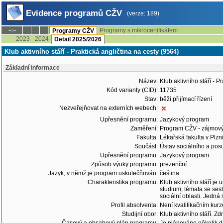
Evidence programů CŽV
(verze: 189)
Programy s mikrocertifikátem
--:--
Programy CŽV
2023
2024
Detail 2025/2026
Klub aktivního stáří - Praktická angličtina na cesty (9564)
Základní informace
Název:
Klub aktivního stáří - P
Kód varianty (CID):
11735
Stav:
běží přijímací řízení
Nezveřejňovat na externích webech:
Upřesnění programu:
Jazykový program
Zaměření:
Program CŽV - zájmov
Fakulta:
Lékařská fakulta v Plzn
Součást:
Ústav sociálního a pos
Upřesnění programu:
Jazykový program
Způsob výuky programu:
prezenční
Jazyk, v němž je program uskutečňován:
čeština
Charakteristika programu:
Klub aktivního stáří je
studium, témata se sest
sociální oblasti. Jedná
Profil absolventa:
Není kvalifikačním kur
Studijní obor:
Klub aktivního stáří. Zdr