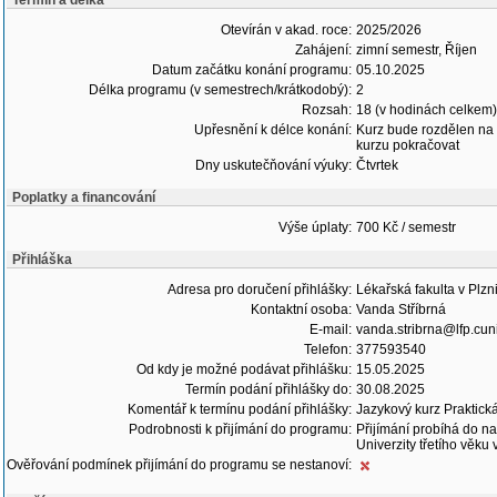
Termín a délka
Otevírán v akad. roce:
2025/2026
Zahájení:
zimní semestr, Říjen
Datum začátku konání programu:
05.10.2025
Délka programu (v semestrech/krátkodobý):
2
Rozsah:
18 (v hodinách celkem)
Upřesnění k délce konání:
Kurz bude rozdělen na 
kurzu pokračovat
Dny uskutečňování výuky:
Čtvrtek
Poplatky a financování
Výše úplaty:
700 Kč / semestr
Přihláška
Adresa pro doručení přihlášky:
Lékařská fakulta v Plzn
Kontaktní osoba:
Vanda Stříbrná
E-mail:
vanda.stribrna@lfp.cun
Telefon:
377593540
Od kdy je možné podávat přihlášku:
15.05.2025
Termín podání přihlášky do:
30.08.2025
Komentář k termínu podání přihlášky:
Jazykový kurz Praktická
Podrobnosti k přijímání do programu:
Přijímání probíhá do n
Univerzity třetího věku 
Ověřování podmínek přijímání do programu se nestanoví: