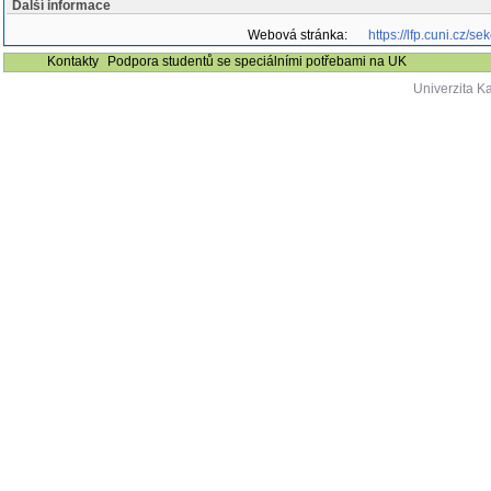
Další informace
Webová stránka:
https://lfp.cuni.cz/
Kontakty
Podpora studentů se speciálními potřebami na UK
Univerzita K