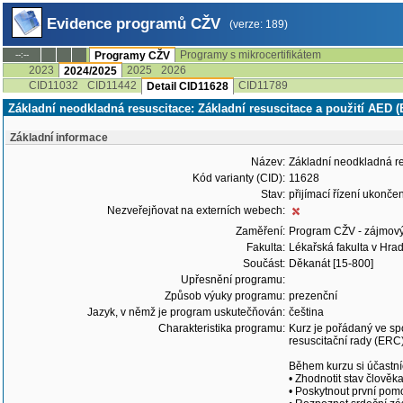
Evidence programů CŽV
(verze: 189)
Programy s mikrocertifikátem
--:--
Programy CŽV
2023
2025
2026
2024/2025
CID11032
CID11442
CID11789
Detail CID11628
Základní neodkladná resuscitace: Základní resuscitace a použití AED
Základní informace
Název:
Základní neodkladná re
Kód varianty (CID):
11628
Stav:
přijímací řízení ukonč
Nezveřejňovat na externích webech:
Zaměření:
Program CŽV - zájmov
Fakulta:
Lékařská fakulta v Hrad
Součást:
Děkanát [15-800]
Upřesnění programu:
Způsob výuky programu:
prezenční
Jazyk, v němž je program uskutečňován:
čeština
Charakteristika programu:
Kurz je pořádaný ve sp
resuscitační rady (ERC
Během kurzu si účastníc
• Zhodnotit stav člově
• Poskytnout první pom