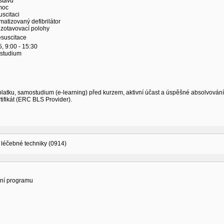
stavu
moc
uscitaci
atizovaný defibrilátor
 zotavovací polohy
esuscitace
, 9:00 - 15:30
ostudium
latku, samostudium (e-learning) před kurzem, aktivní účast a úspěšné absolvování
tifikát (ERC BLS Provider).
 léčebné techniky (0914)
ní programu