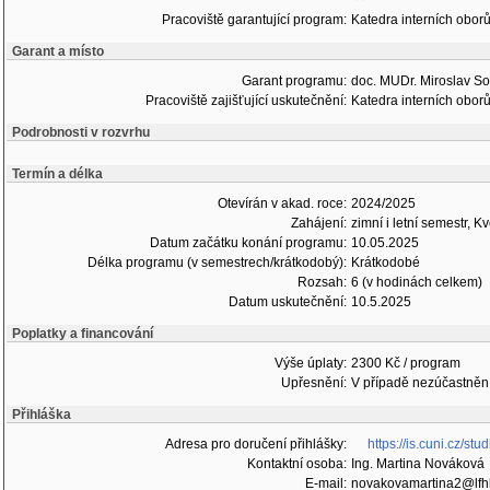
Pracoviště garantující program:
Katedra interních obor
Garant a místo
Garant programu:
doc. MUDr. Miroslav So
Pracoviště zajišťující uskutečnění:
Katedra interních obor
Podrobnosti v rozvrhu
Termín a délka
Otevírán v akad. roce:
2024/2025
Zahájení:
zimní i letní semestr, K
Datum začátku konání programu:
10.05.2025
Délka programu (v semestrech/krátkodobý):
Krátkodobé
Rozsah:
6 (v hodinách celkem)
Datum uskutečnění:
10.5.2025
Poplatky a financování
Výše úplaty:
2300 Kč / program
Upřesnění:
V případě nezúčastnění
Přihláška
Adresa pro doručení přihlášky:
https://is.cuni.cz/s
Kontaktní osoba:
Ing. Martina Nováková
E-mail:
novakovamartina2@lfhk