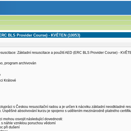
 (ERC BLS Provider Course) - KVĚTEN (10053)
suscitace: Základní resuscitace a použití AED (ERC BLS Provider Course) - KVĚ
eno, program archivován
ý
ci Králové
olupráci s Českou resuscitační radou a je určen k nácviku základní neodkladné res
). Úspěšné absolvování kurzu je spojeno s udělením mezinárodně platného certifik
i mohou osvojit následující dovednosti:
ka s náhle vzniklou poruchou vědomí
oc při dušení