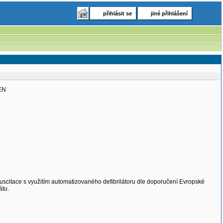
přihlásit se
jiné přihlášení
TEN
uscitace s využitím automatizovaného defibrilátoru dle doporučení Evropské
átu.