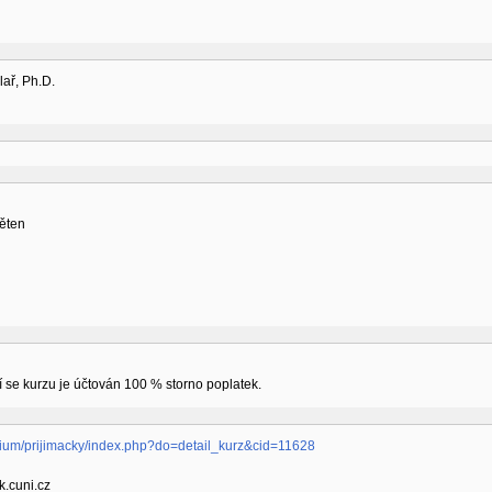
ů
lař, Ph.D.
ů
věten
 se kurzu je účtován 100 % storno poplatek.
tudium/prijimacky/index.php?do=detail_kurz&cid=11628
.cuni.cz