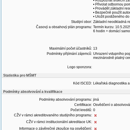
• Rozpoznat srdeční zá
• Přivolat odbornou po
• Provádět základní res
• Bezpečně použít autom
• Uložit postiženého do
Studijní obor:
Základní neodkladná r
Časový a obsahový plán programu:
Termín kurzu: 10.5.2025
6 hodin + domácí sam
Maximální počet účastníků:
13
Podmínky přijímání zájemců:
Uhrazení vstupního pop
mezinárodně platný cer
Logo sponzora:
Statistika pro MŠMT
Kód ISCED:
Lékařská diagnostika a
Podmínky absolvování a kvalifikace
Podmínky absolvování programu:
jiná
Certifikace:
Osvědčení o absolvová
Počet kreditů:
0
CŽV v rámci akreditovaného studijního programu:
CŽV v rámci institucionální akreditace UK:
Informace o závěrečné zkoušce na osvědčení: