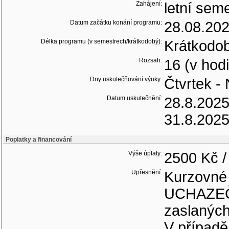
Zahájení:
letní sem
Datum začátku konání programu:
28.08.20
Délka programu (v semestrech/krátkodobý):
Krátkodo
Rozsah:
16 (v hod
Dny uskutečňování výuky:
Čtvrtek -
Datum uskutečnění:
28.8.202
31.8.202
Poplatky a financování
Výše úplaty:
2500 Kč /
Upřesnění:
Kurzovné 
UCHAZEČI
zaslaných
V případě