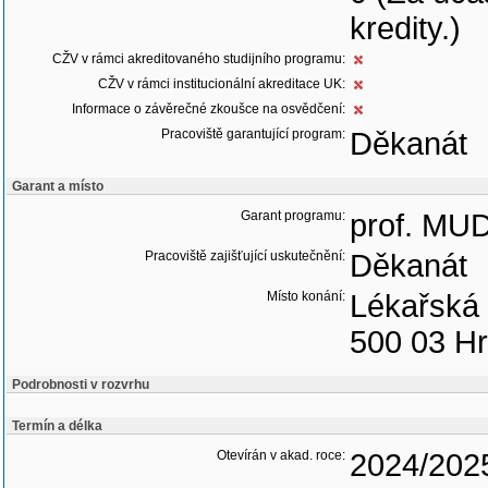
kredity.)
CŽV v rámci akreditovaného studijního programu:
CŽV v rámci institucionální akreditace UK:
Informace o závěrečné zkoušce na osvědčení:
Pracoviště garantující program:
Děkanát
Garant a místo
Garant programu:
prof. MUD
Pracoviště zajišťující uskutečnění:
Děkanát
Místo konání:
Lékařská 
500 03 Hr
Podrobnosti v rozvrhu
Termín a délka
Otevírán v akad. roce:
2024/202