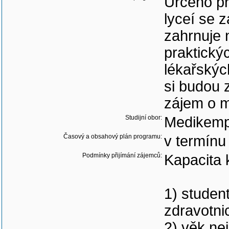
Určeno pr
lyceí se 
zahrnuje 
praktický
lékařskýc
si budou z
zájem o m
Studijní obor:
Medikem
Časový a obsahový plán programu:
v termínu 
Podmínky přijímání zájemců:
Kapacita 
1) studen
zdravotni
2) věk ne