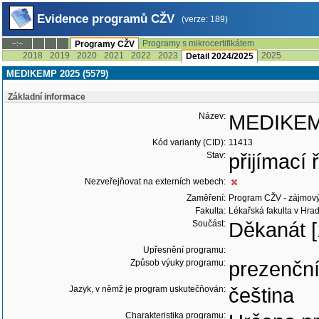
Evidence programů CŽV
(verze: 189)
Programy s mikrocertifikátem
--:--
Programy CŽV
2018
2019
2020
2021
2022
2023
2025
Detail 2024/2025
MEDIKEMP 2025 (5579)
Základní informace
Název:
MEDIKEM
Kód varianty (CID):
11413
Stav:
přijímací
Nezveřejňovat na externích webech:
Zaměření:
Program CŽV - zájmov
Fakulta:
Lékařská fakulta v Hrad
Součást:
Děkanát [
Upřesnění programu:
Způsob výuky programu:
prezenčn
Jazyk, v němž je program uskutečňován:
čeština
Charakteristika programu: