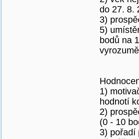
do 27. 8.
3) prospě
5) umístě
bodů na 1
vyrozuměn
Hodnocen
1) motivač
hodnotí k
2) prospě
(0 - 10 b
3) pořadí