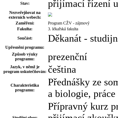
přijímací řízení
Stav:
Nezveřejňovat na
externích webech:
Zaměření:
Program CŽV - zájmový
Fakulta:
3. lékařská fakulta
Děkanát - studij
Součást:
Upřesnění programu:
prezenční
Způsob výuky
programu:
čeština
Jazyk, v němž je
program uskutečňován:
Přednášky ze som
Charakteristika
programu:
a biologie, prác
Přípravný kurz pr
přijímací zkoušk
Studijní obor: