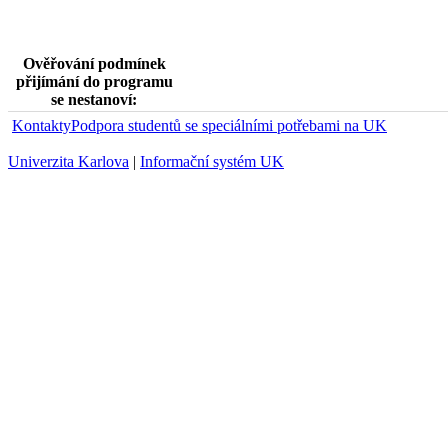
Ověřování podmínek
přijímání do programu
se nestanoví:
Kontakty
Podpora studentů se speciálními potřebami na UK
Univerzita Karlova
|
Informační systém UK