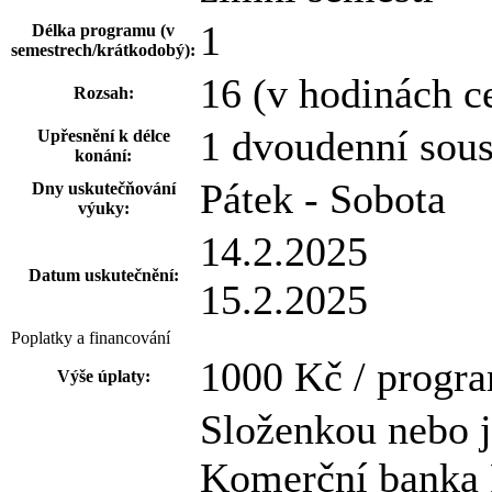
1
Délka programu (v
semestrech/krátkodobý):
16 (v hodinách c
Rozsah:
1 dvoudenní sous
Upřesnění k délce
konání:
Pátek - Sobota
Dny uskutečňování
výuky:
14.2.2025
Datum uskutečnění:
15.2.2025
Poplatky a financování
1000 Kč / progr
Výše úplaty:
Složenkou nebo 
Komerční banka P