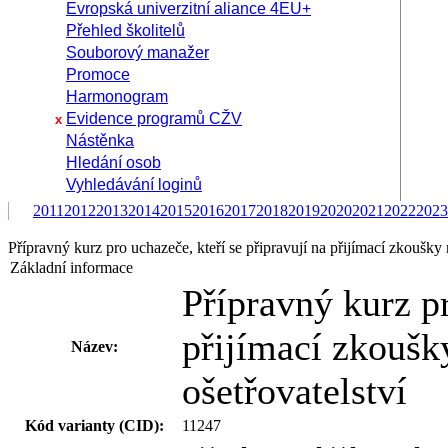
Evropská univerzitní aliance 4EU+
Přehled školitelů
Souborový manažer
Promoce
Harmonogram
Evidence programů CŽV
x
Nástěnka
Hledání osob
Vyhledávání loginů
2011
2012
2013
2014
2015
2016
2017
2018
2019
2020
2021
2022
2023
Přípravný kurz pro uchazeče, kteří se připravují na přijímací zkoušky
Základní informace
Přípravný kurz pr
přijímací zkoušk
Název:
ošetřovatelství
Kód varianty (CID):
11247