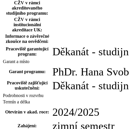
CŽV v rámci
akreditovaného
studijního programu:
CŽV v rámci
institucionální
akreditace UK:
Informace o závěrečné
zkoušce na osvědčení:
Děkanát - studijn
Pracoviště garantující
program:
Garant a místo
PhDr. Hana Svob
Garant programu:
Děkanát - studijn
Pracoviště zajišťující
uskutečnění:
Podrobnosti v rozvrhu
Termín a délka
2024/2025
Otevírán v akad. roce:
zimní semestr
Zahájení: