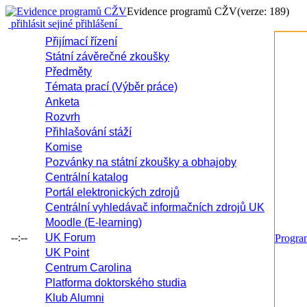
Evidence programů CŽV
(verze: 189)
přihlásit se
jiné přihlášení
Přijímací řízení
Státní závěrečné zkoušky
Předměty
Témata prací (Výběr práce)
Anketa
Rozvrh
Přihlašování stáží
Komise
Pozvánky na státní zkoušky a obhajoby
Centrální katalog
Portál elektronických zdrojů
Centrální vyhledávač informačních zdrojů UK
Moodle (E-learning)
--:--
UK Forum
Progr
UK Point
Centrum Carolina
Platforma doktorského studia
Klub Alumni