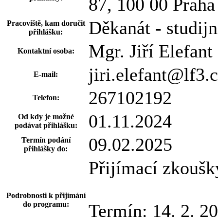
87, 100 00 Praha
Děkanát - studijn
Pracoviště, kam doručit
přihlášku:
Mgr. Jiří Elefant
Kontaktní osoba:
jiri.elefant@lf3.
E-mail:
267102192
Telefon:
01.11.2024
Od kdy je možné
podávat přihlášku:
09.02.2025
Termín podání
přihlášky do:
Přijímací zkoušky
Podrobnosti k přijímání
do programu:
Termín: 14. 2. 2