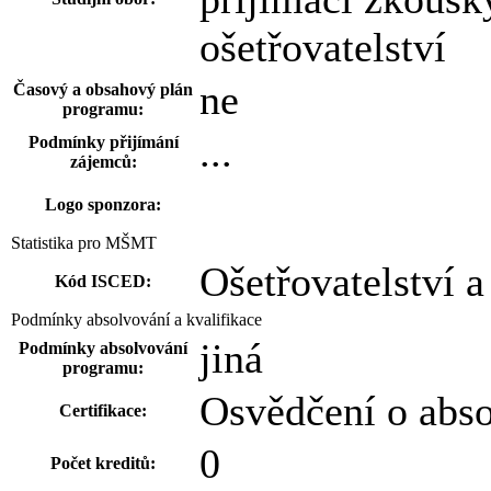
ošetřovatelství
ne
Časový a obsahový plán
programu:
...
Podmínky přijímání
zájemců:
Logo sponzora:
Statistika pro MŠMT
Ošetřovatelství a
Kód ISCED:
Podmínky absolvování a kvalifikace
jiná
Podmínky absolvování
programu:
Osvědčení o abs
Certifikace:
0
Počet kreditů: