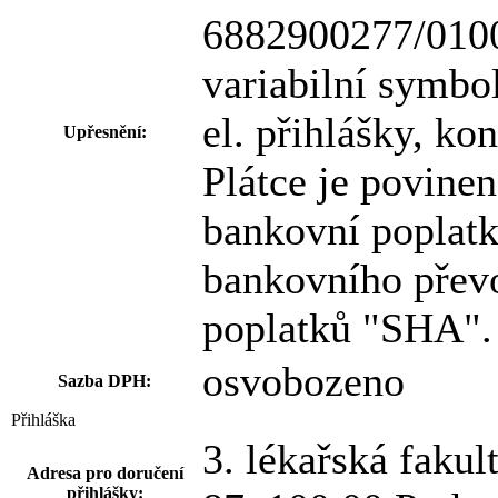
6882900277/010
variabilní symbol
el. přihlášky, ko
Upřesnění:
Plátce je povinen
bankovní poplatk
bankovního přev
poplatků "SHA".
osvobozeno
Sazba DPH:
Přihláška
3. lékařská fakul
Adresa pro doručení
přihlášky: