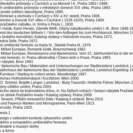
leckého průmyslu v Čechách a na Moravě I-II., Praha 1883 / 1888.
ch uměleckého průmyslu v městských domech XVI. věku. Praha 1893.
anské světnici starodávné, Praha 1895.
 řemesel a obchodu v Čechách v XIV. a XV. století, Praha 1906.
nictvo a živnosti XVI. věku v Čechách ( 1526-1620), Praha 1909.
 pražského nábytku, in: Kniha o Praze I., 1930.
 Halák, Karel Herain, Zdeněk Wirth, Dějiny nábytkového umění I.-III., Brno 1948-1
Kunst des deutschen Möbels I. / Von den Anfängen bis zum Hochbarock, München 1
in českého konvářství, Katalog výstavy v Národním muzeu, Praha 1972.
edna židle, Praha 1972.
 umělecké řemeslo za Karla IV., Staletá Praha IX, 1979.
, Möbel Europas, Romanik-Gotik, Braunschweig 1982.
 Möbel Europas, Renaissance und Manierismus. Vom 15. Jahrhundert bis in die er
é řemeslo, in: Praha středověká / Čtvero knih o Praze, Praha 1983.
ý nábytek, Brno 1993.
er Italienische Bau / Materialien und Untersuchungen zur Stadtresidenz Landshut, 
 Walhnhaus der Italienische Bau der Stadtresidenz Landshut, Landshut-Ergolding 1
urniture / Starting to collect series, Woodbridge 1997.
serliches Hofmobiliendepot / Kurzführer, Wien 2000.
D. Schmid, Brigitte Langer, Landshut - Burg Trausnitz / Amtliche Führer, München 
ějiny užitého umění, Praha 2004.
žecího stolce ke královskému trůnu, in: Na čtyřech nohách / Sedací nábytek Pražsk
 ze sbírek Pražského hradu / Katalog výstavy, Praha 2008.
Severin, Příběh renesanční židle / Katalog k výstavě, Brno 2010.
n und Fayence Marken und Monogramme, Paris-Wien 1913.
Porculán, Praha 1925.
esla 1
design v celkovém kontextu výtvarného umění
eského a evropského uměleckého řemesla
ěratelé a muzejní sbírky
u a funce