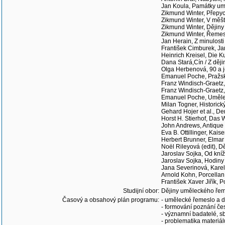
Jan Koula, Památky umě
Zikmund Winter, Přepy
Zikmund Winter, V měšť
Zikmund Winter, Dějiny
Zikmund Winter, Řemesl
Jan Herain, Z minulosti
František Cimburek, Jan
Heinrich Kreisel, Die 
Dana Stará,Cín / Z děj
Olga Herbenová, 90 a j
Emanuel Poche, Pražské
Franz Windisch-Graetz
Franz Windisch-Graetz,
Emanuel Poche, Uměleck
Milan Togner, Historick
Gehard Hojer et al., D
Horst H. Stierhof, Das
John Andrews, Antique F
Eva B. Ottillinger, Kai
Herbert Brunner, Elmar 
Noël Rileyová (edit), D
Jaroslav Sojka, Od kní
Jaroslav Sojka, Hodiny
Jana Severinová, Karel 
Arnold Kohn, Porcella
František Xaver Jiřík, 
Studijní obor:
Dějiny uměleckého řem
Časový a obsahový plán programu:
- umělecké řemeslo a 
- formování poznání č
- významní badatelé, sb
- problematika materiál