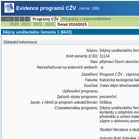
Evidence programů CŽV
(verze: 189)
Programy s mikrocertifikátem
--:--
Programy CŽV
2020
2021
2022
2023
Detail 2024/2025
Dějiny uměleckého řemesla 1 (6643)
Základní informace
Název:
Dějiny uměleckého řem
Kód varianty (CID):
11134
Stav:
přijímací řízení ukonč
Nezveřejňovat na externích webech:
Zaměření:
Program CŽV - zájmov
Fakulta:
Katolická teologická fak
Součást:
Ústav dějin křesťansk
Upřesnění programu:
Způsob výuky programu:
prezenční
Jazyk, v němž je program uskutečňován:
čeština
Charakteristika programu:
Dějiny uměleckého řeme
kontextu s ostatními ev
předmětu a určení mater
zájem o slohovou promě
Studijní literatura a st
Antonín Bráf, Nábytek,