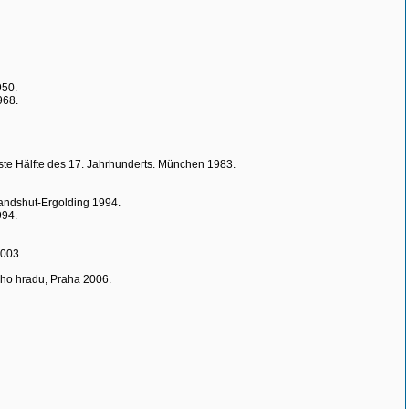
950.
968.
ste Hälfte des 17. Jahrhunderts. München 1983.
Landshut-Ergolding 1994.
994.
2003
ého hradu, Praha 2006.