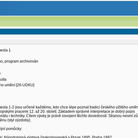
esla 1
eno, program archivován
ý
ulta
ého umění [26-UDKU]
sla 1-2 jsou určené každému, kdo chce lépe poznat tradici českého užitého uměn
ropskými pracemi 12. až 20. století. Základem správné interpretace je dobrý popis
iálu i techniky. Cílem výuky je právě osvojení těchto dovedností. Stranou nesmí zů
nu (styl výzdoby).
udijní pomůcky:
 in: Národopisná výstava českoslovanská v Praze 1895, Praha 1897.