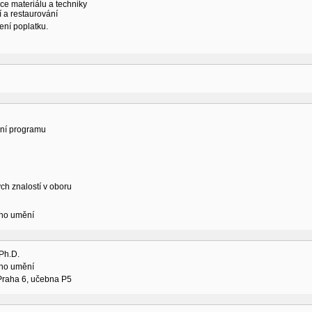
ace materiálu a techniky
í a restaurování
ení poplatku.
ní programu
ch znalostí v oboru
ého umění
Ph.D.
ého umění
Praha 6, učebna P5