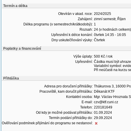
Termín a délka
Otevírán v akad. roce:
2024/2025
Zahájení:
zimní semestr, Říjen
Délka programu (v semestrech/krátkodobý):
1
Rozsah:
24 (v hodinách celkem)
Upřesnění k délce konání:
čtvrtek 14:35 - 16:05
Dny uskutečňování výuky:
Čtvrtek
Poplatky a financování
Výše úplaty:
500 Kč / rok
Upřesnění:
Částka musí být uhraz
Variabilní symbol: evid
Při neúčasti na kurzu 
Přihláška
Adresa pro doručení přihlášky:
Thákurova 3, 16000 Pra
Pracoviště, kam doručit přihlášku:
Děkanát KTF
Kontaktní osoba:
Mgr. Václav Hroznata S
E-mail:
czv@ktf.cuni.cz
Telefon:
220181649
Od kdy je možné podávat přihlášku:
01.09.2024
Termín podání přihlášky do:
29.09.2024
Ověřování podmínek přijímání do programu se nestanoví: