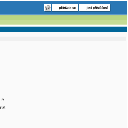
přihlásit se
jiné přihlášení
í v
stat