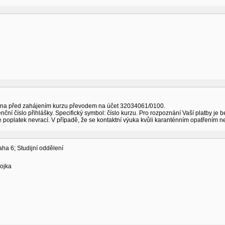
ena před zahájením kurzu převodem na účet 32034061/0100.
enční číslo přihlášky. Specifický symbol: číslo kurzu. Pro rozpoznání Vaší platby je 
se poplatek nevrací. V případě, že se kontaktní výuka kvůli karanténním opatřením
ha 6; Studijní oddělení
ojka