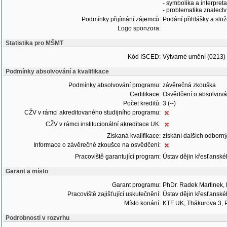
- symbolika a interpret
- problematika znalectv
Podmínky přijímání zájemců:
Podání přihlášky a slož
Logo sponzora:
Statistika pro MŠMT
Kód ISCED:
Výtvarné umění (0213)
Podmínky absolvování a kvalifikace
Podmínky absolvování programu:
závěrečná zkouška
Certifikace:
Osvědčení o absolvová
Počet kreditů:
3 (--)
CŽV v rámci akreditovaného studijního programu:
CŽV v rámci institucionální akreditace UK:
Získaná kvalifikace:
získání dalších odborný
Informace o závěrečné zkoušce na osvědčení:
Pracoviště garantující program:
Ústav dějin křesťansk
Garant a místo
Garant programu:
PhDr. Radek Martinek, 
Pracoviště zajišťující uskutečnění:
Ústav dějin křesťansk
Místo konání:
KTF UK, Thákurova 3, 
Podrobnosti v rozvrhu