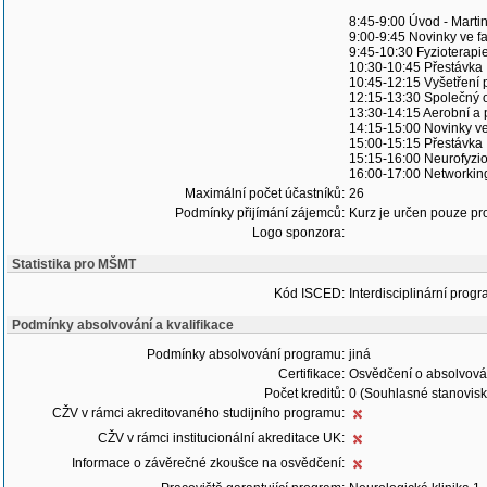
8:45-9:00 Úvod - Marti
9:00-9:45 Novinky ve fa
9:45-10:30 Fyzioterapi
10:30-10:45 Přestávka
10:45-12:15 Vyšetření 
12:15-13:30 Společný 
13:30-14:15 Aerobní a p
14:15-15:00 Novinky ve 
15:00-15:15 Přestávka
15:15-16:00 Neurofyzio
16:00-17:00 Networkin
Maximální počet účastníků:
26
Podmínky přijímání zájemců:
Kurz je určen pouze pro
Logo sponzora:
Statistika pro MŠMT
Kód ISCED:
Interdisciplinární progr
Podmínky absolvování a kvalifikace
Podmínky absolvování programu:
jiná
Certifikace:
Osvědčení o absolvová
Počet kreditů:
0 (Souhlasné stanovisk
CŽV v rámci akreditovaného studijního programu:
CŽV v rámci institucionální akreditace UK:
Informace o závěrečné zkoušce na osvědčení: