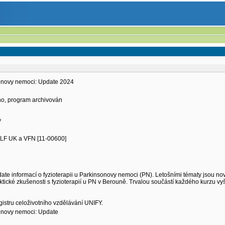
sonovy nemoci: Update 2024
eno, program archivován
ý
. LF UK a VFN [11-00600]
te informací o fyzioterapii u Parkinsonovy nemoci (PN). Letošními tématy jsou novin
aktické zkušenosti s fyzioterapií u PN v Berouně. Trvalou součástí každého kurzu v
gistru celoživotního vzdělávání UNIFY.
sonovy nemoci: Update