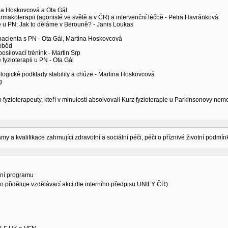
na Hoskovcová a Ota Gál
rmakoterapii (agonisté ve světě a v ČR) a intervenční léčbě - Petra Havránková
e u PN: Jak to děláme v Berouně? - Janis Loukas
pacienta s PN - Ota Gál, Martina Hoskovcová
oběd
osilovací trénink - Martin Srp
fyzioterapii u PN - Ota Gál
logické podklady stability a chůze - Martina Hoskovcová
g
 fyzioterapeuty, kteří v minulosti absolvovali Kurz fyzioterapie u Parkinsonovy nem
amy a kvalifikace zahrnující zdravotní a sociální péči, péči o příznivé životní podmí
ní programu
o přiděluje vzdělávací akci dle interního předpisu UNIFY ČR)