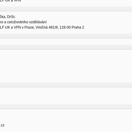
. LF UK a VFN
čka, DrSc.
ho a celoživotního vzdělávání
. LF UK a VFN v Praze, Viničná 481/9, 128 00 Praha 2
.cz