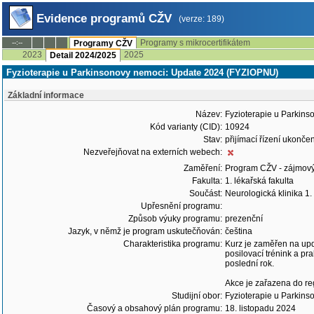
Evidence programů CŽV
(verze: 189)
Programy s mikrocertifikátem
--:--
Programy CŽV
2023
2025
Detail 2024/2025
Fyzioterapie u Parkinsonovy nemoci: Update 2024 (FYZIOPNU)
Základní informace
Název:
Fyzioterapie u Parkin
Kód varianty (CID):
10924
Stav:
přijímací řízení ukonč
Nezveřejňovat na externích webech:
Zaměření:
Program CŽV - zájmov
Fakulta:
1. lékařská fakulta
Součást:
Neurologická klinika 1
Upřesnění programu:
Způsob výuky programu:
prezenční
Jazyk, v němž je program uskutečňován:
čeština
Charakteristika programu:
Kurz je zaměřen na upda
posilovací trénink a pr
poslední rok.
Akce je zařazena do re
Studijní obor:
Fyzioterapie u Parkin
Časový a obsahový plán programu:
18. listopadu 2024