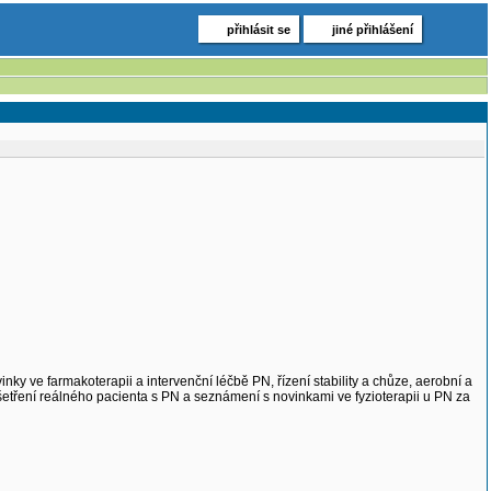
přihlásit se
jiné přihlášení
ky ve farmakoterapii a intervenční léčbě PN, řízení stability a chůze, aerobní a
yšetření reálného pacienta s PN a seznámení s novinkami ve fyzioterapii u PN za