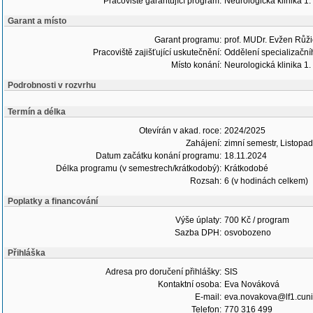
Pracoviště garantující program:
Neurologická klinika 1
Garant a místo
Garant programu:
prof. MUDr. Evžen Růži
Pracoviště zajišťující uskutečnění:
Oddělení specializační
Místo konání:
Neurologická klinika 1
Podrobnosti v rozvrhu
Termín a délka
Otevírán v akad. roce:
2024/2025
Zahájení:
zimní semestr, Listopad
Datum začátku konání programu:
18.11.2024
Délka programu (v semestrech/krátkodobý):
Krátkodobé
Rozsah:
6 (v hodinách celkem)
Poplatky a financování
Výše úplaty:
700 Kč / program
Sazba DPH:
osvobozeno
Přihláška
Adresa pro doručení přihlášky:
SIS
Kontaktní osoba:
Eva Nováková
E-mail:
eva.novakova@lf1.cuni
Telefon:
770 316 499