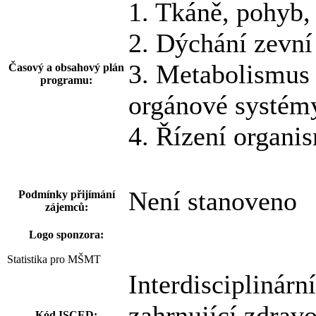
1. Tkáně, pohyb, 
2. Dýchání zevní
3. Metabolismus 
Časový a obsahový plán
programu:
orgánové systémy
4. Řízení organi
Není stanoveno
Podmínky přijímání
zájemců:
Logo sponzora:
Statistika pro MŠMT
Interdisciplinárn
zahrnující zdravo
Kód ISCED: