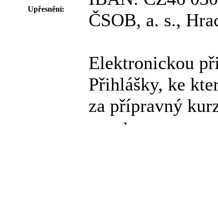
Upřesnění:
ČSOB, a. s., Hra
Elektronickou při
Přihlášky, ke kt
za přípravný kur
osvobozeno
Sazba DPH:
Přihláška
-
Adresa pro doručení
přihlášky:
Mgr. Monika Ver
Kontaktní osoba:
verneromon@lfhk
E-mail: