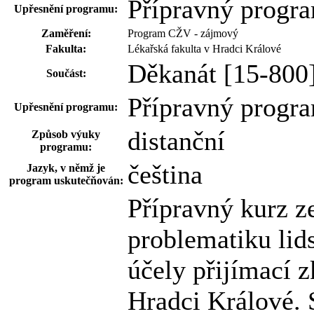
Přípravný progr
Upřesnění programu:
Zaměření:
Program CŽV - zájmový
Fakulta:
Lékařská fakulta v Hradci Králové
Děkanát [15-800
Součást:
Přípravný progr
Upřesnění programu:
distanční
Způsob výuky
programu:
čeština
Jazyk, v němž je
program uskutečňován:
Přípravný kurz z
problematiku lid
účely přijímací 
Hradci Králové. 