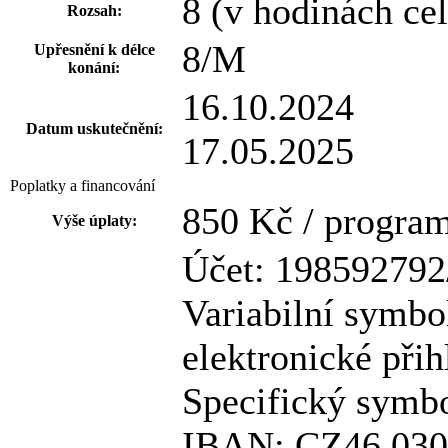
8 (v hodinách ce
Rozsah:
8/M
Upřesnění k délce
konání:
16.10.2024
Datum uskutečnění:
17.05.2025
Poplatky a financování
850 Kč / progra
Výše úplaty:
Účet: 198592792
Variabilní symbo
elektronické přih
Specifický symb
IBAN: CZ46 030