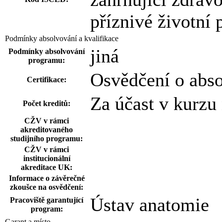
příznivé životní
Podmínky absolvování a kvalifikace
jiná
Podmínky absolvování
programu:
Osvědčení o abs
Certifikace:
Za účast v kurzu
Počet kreditů:
CŽV v rámci
akreditovaného
studijního programu:
CŽV v rámci
institucionální
akreditace UK:
Informace o závěrečné
zkoušce na osvědčení:
Ústav anatomie
Pracoviště garantující
program:
Garant a místo