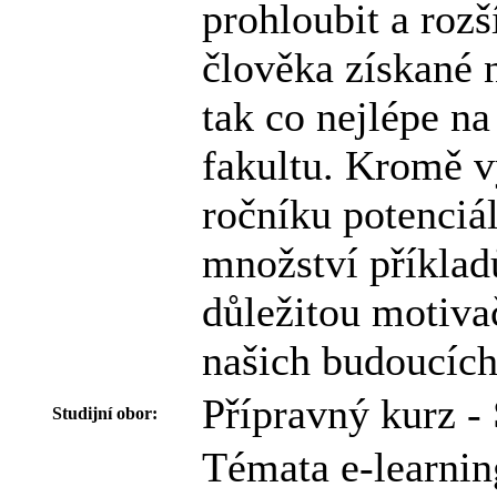
prohloubit a rozší
člověka získané n
tak co nejlépe n
fakultu. Kromě vy
ročníku potenciál
množství příkladů
důležitou motiva
našich budoucích
Přípravný kurz -
Studijní obor:
Témata e-learnin