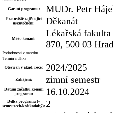
MUDr. Petr Háje
Garant programu:
Děkanát
Pracoviště zajišťující
uskutečnění:
Lékařská fakult
Místo konání:
870, 500 03 Hra
Podrobnosti v rozvrhu
Termín a délka
2024/2025
Otevírán v akad. roce:
zimní semestr
Zahájení:
16.10.2024
Datum začátku konání
programu:
2
Délka programu (v
semestrech/krátkodobý):