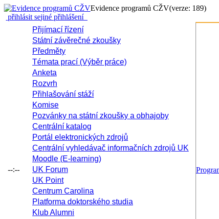
Evidence programů CŽV
(verze: 189)
přihlásit se
jiné přihlášení
Přijímací řízení
Státní závěrečné zkoušky
Předměty
Témata prací (Výběr práce)
Anketa
Rozvrh
Přihlašování stáží
Komise
Pozvánky na státní zkoušky a obhajoby
Centrální katalog
Portál elektronických zdrojů
Centrální vyhledávač informačních zdrojů UK
Moodle (E-learning)
--:--
UK Forum
Progr
UK Point
Centrum Carolina
Platforma doktorského studia
Klub Alumni