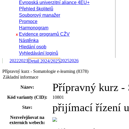
Evropská univerzitní aliance 4EU+
Přehled školitelů
Souborový manažer
Promoce
Harmonogram
Evidence programů CŽV
x
Nástěnka
Hledání osob
Vyhledávání loginů
2022
2023
2025
2026
Detail 2024/2025
Přípravný kurz - Somatologie e-learning (8378)
Základní informace
Přípravný kurz -
Název:
Kód varianty (CID):
10801
přijímací řízení
Stav:
Nezveřejňovat na
externích webech: