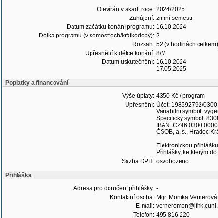
Otevírán v akad. roce:
2024/2025
Zahájení:
zimní semestr
Datum začátku konání programu:
16.10.2024
Délka programu (v semestrech/krátkodobý):
2
Rozsah:
52 (v hodinách celkem)
Upřesnění k délce konání:
8/M
Datum uskutečnění:
16.10.2024
17.05.2025
Poplatky a financování
Výše úplaty:
4350 Kč / program
Upřesnění:
Účet: 198592792/0300
Variabilní symbol: vyge
Specifický symbol: 830
IBAN: CZ46 0300 0000
ČSOB, a. s., Hradec Kr
Elektronickou přihlášku
Přihlášky, ke kterým do
Sazba DPH:
osvobozeno
Přihláška
Adresa pro doručení přihlášky:
-
Kontaktní osoba:
Mgr. Monika Vernerová
E-mail:
verneromon@lfhk.cuni.
Telefon:
495 816 220