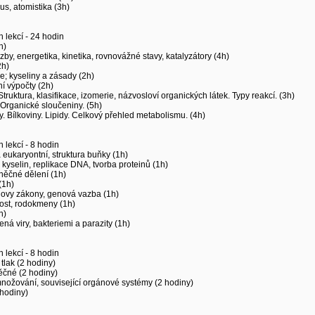
us, atomistika (3h)
 lekcí - 24 hodin
h)
by, energetika, kinetika, rovnovážné stavy, katalyzátory (4h)
2h)
ce; kyseliny a zásady (2h)
í výpočty (2h)
truktura, klasifikace, izomerie, názvosloví organických látek. Typy reakcí. (3h)
 Organické sloučeniny. (5h)
. Bílkoviny. Lipidy. Celkový přehled metabolismu. (4h)
 lekcí - 8 hodin
 eukaryontní, struktura buňky (1h)
 kyselin, replikace DNA, tvorba proteinů (1h)
něčné dělení (1h)
(1h)
ovy zákony, genová vazba (1h)
ost, rodokmeny (1h)
h)
á viry, bakteriemi a parazity (1h)
 lekcí - 8 hodin
tlak (2 hodiny)
ěčné (2 hodiny)
nožování, související orgánové systémy (2 hodiny)
 hodiny)