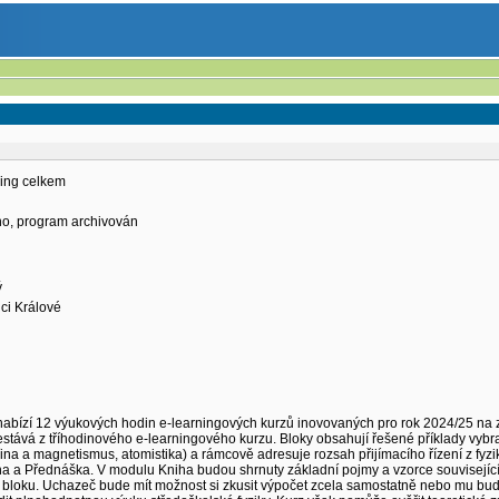
ning celkem
eno, program archivován
ý
ci Králové
y nabízí 12 výukových hodin e-learningových kurzů inovovaných pro rok 2024/25 na 
estává z tříhodinového e-learningového kurzu. Bloky obsahují řešené příklady vyb
třina a magnetismus, atomistika) a rámcově adresuje rozsah přijímacího řízení z fy
ha a Přednáška. V modulu Kniha budou shrnuty základní pojmy a vzorce souvisejí
loku. Uchazeč bude mít možnost si zkusit výpočet zcela samostatně nebo mu bud