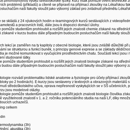
 plnohodnotnou výuku středoškolské fyziky. Kurz však pomůže ověřit teoretické zna
kálních problémů (příkladů) a cíleně se připravit na přijímací zkoušky na Lékařskou f
uchačům naší fakulty sloužit jako výborný základ pro zvládnutí předmětu Lékařská 
e se skládá z 24 výukových hodin e-learningových kurzů sestávajících z videopředn
amotestů a pracovních listů, dále jsou k dispozici domácí úlohy.
 pomůže studentům prohloubit a rozšířit jejich znalosti chemie získané na středních
ti získané v kurzu budou dále případným budoucím posluchačům naší fakulty sloužit
h lekcí je zaměřen na ty kapitoly z obecné biologie, které jsou zvláště důležité př
mí se strukturou a funkcí buněk, s principy genové exprese a se základy dědičnosti.
ia je možné komunikovat s vyučujícími prostřednictvím chatu. Součástí lekcí jsou i 
ní studované látky.
ie pomůže studentům prohloubit a rozšířit jejich znalosti biologie získané na střední
u budou dále případným budoucím posluchačům naší fakulty sloužit jako výborný zákl
ologie rozvádí problematiku lidské anatomie a fyziologie pro účely přijímací zkouš
 bloky po 2 hodinách). E-kurzy jsou sestaveny z textových a obrazových materiálů 
utí středoškolského učiva, oprava nepřesností vyskytujících se v SŠ učebnicích, pou
rzu jsou modelové otázky.
ologie pomůže studentům prohloubit a rozšířit jejich znalosti biologie člověka získ
 využitelnosti znalostí v 1. a 2. ročníku potenciálního studia na naší LF, díky množst
doucích uchazečů.
ning celkem
odin
 termodynamika (3h)
lnění, akustika (3h)