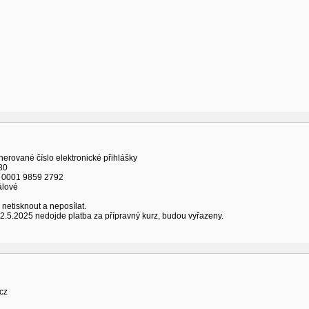
nerované číslo elektronické přihlášky
80
 0001 9859 2792
álové
 netisknout a neposílat.
 2.5.2025 nedojde platba za přípravný kurz, budou vyřazeny.
cz