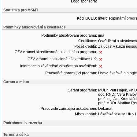
Logo sponzora:
Statistika pro MŠMT
Kód ISCED:
Interdisciplinární progr
Podmínky absolvování a kvalifikace
Podmínky absolvování programu:
jiná
Certifikace:
Osvědčení o absolvová
Počet kreditů:
Za účast v kurzu nejsou
CŽV v rámci akreditovaného studijního programu:
CŽV v rámci institucionální akreditace UK:
Informace o závěrečné zkoušce na osvědčení:
Pracoviště garantující program:
Ústav lékařské biologie
Garant a místo
Garant programu:
MUDr. Petr Hájek, Ph.D
doc. RNDr. Věra Králov
prof. Ing. Jan Kremláče
prof. MUDr. Martina Ře
Pracoviště zajišťující uskutečnění:
Děkanát
Místo konání:
Lékařská fakulta UK v 
Podrobnosti v rozvrhu
Termín a délka