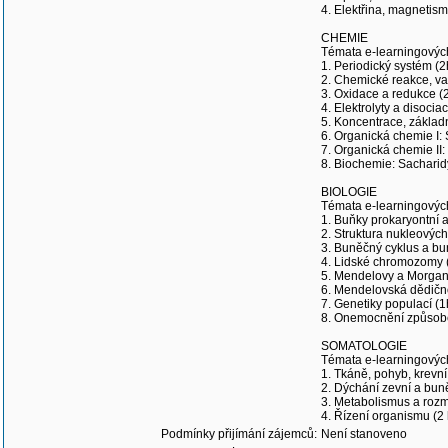
4. Elektřina, magnetism
CHEMIE
Témata e-learningových
1. Periodický systém (2
2. Chemické reakce, vaz
3. Oxidace a redukce (
4. Elektrolyty a disocia
5. Koncentrace, základn
6. Organická chemie I: S
7. Organická chemie II:
8. Biochemie: Sacharidy
BIOLOGIE
Témata e-learningových
1. Buňky prokaryontní a
2. Struktura nukleových
3. Buněčný cyklus a bu
4. Lidské chromozomy 
5. Mendelovy a Morgan
6. Mendelovská dědičn
7. Genetiky populací (1
8. Onemocnění způsoben
SOMATOLOGIE
Témata e-learningových
1. Tkáně, pohyb, krevní 
2. Dýchání zevní a bun
3. Metabolismus a rozm
4. Řízení organismu (2
Podmínky přijímání zájemců:
Není stanoveno