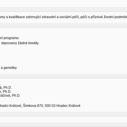
amy a kvalifikace zahrnující zdravotní a sociální péči, péči o příznivé životní podmí
ní programu
 stanoveny žádné kredity.
 a genetiky
.
á, Ph.D.
k, Ph.D.
záčová, Ph.D.
Hradci Králové, Šimkova 870, 500 03 Hradec Králové