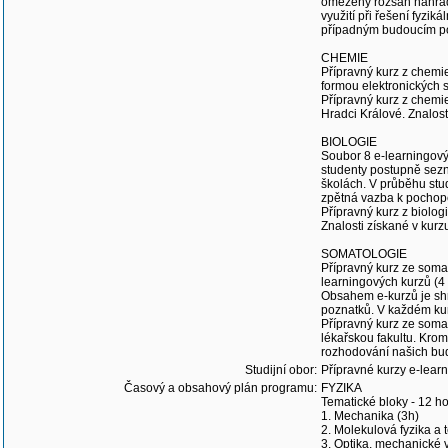
omezený rozsah nahradit
využití při řešení fyzi
případným budoucím posl
CHEMIE
Přípravný kurz z chemi
formou elektronických s
Přípravný kurz z chemie
Hradci Králové. Znalos
BIOLOGIE
Soubor 8 e-learningovýc
studenty postupně sezná
školách. V průběhu stud
zpětná vazba k pochope
Přípravný kurz z biolog
Znalosti získané v kurz
SOMATOLOGIE
Přípravný kurz ze somat
learningových kurzů (4
Obsahem e-kurzů je shrn
poznatků. V každém ku
Přípravný kurz ze somat
lékařskou fakultu. Kromě
rozhodování našich bu
Studijní obor:
Přípravné kurzy e-lear
Časový a obsahový plán programu:
FYZIKA
Tematické bloky - 12 h
1. Mechanika (3h)
2. Molekulová fyzika a
3. Optika, mechanické v