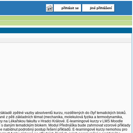
přihlásit se
jiné přihlášení
základě zpětné vazby absolventů kurzu, rozdělených do čtyř tematických bloků.
rané z pěti základních témat (mechanika, molekulová fyzika a termodynamika,
ziky na Lékařskou fakultu v Hradci Králové. E-learningové kurzy v LMS Moodle
cí s daným tematickým blokem. Modul Přednáška bude zahrnovat vzorové příklady
e nabídnut podrobný postup řešení příkladů. E-learningové kurzy nemohou pro