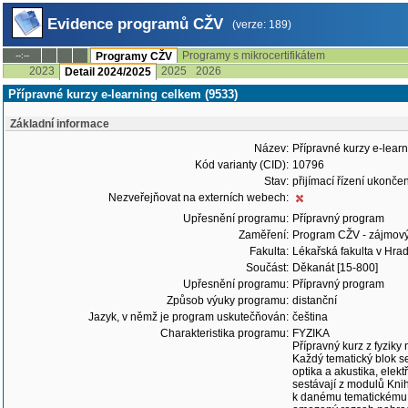
Evidence programů CŽV
(verze: 189)
Programy s mikrocertifikátem
--:--
Programy CŽV
2023
2025
2026
Detail 2024/2025
Přípravné kurzy e-learning celkem (9533)
Základní informace
Název:
Přípravné kurzy e-lear
Kód varianty (CID):
10796
Stav:
přijímací řízení ukonč
Nezveřejňovat na externích webech:
Upřesnění programu:
Přípravný program
Zaměření:
Program CŽV - zájmov
Fakulta:
Lékařská fakulta v Hrad
Součást:
Děkanát [15-800]
Upřesnění programu:
Přípravný program
Způsob výuky programu:
distanční
Jazyk, v němž je program uskutečňován:
čeština
Charakteristika programu:
FYZIKA
Přípravný kurz z fyzik
Každý tematický blok s
optika a akustika, elek
sestávají z modulů Kni
k danému tematickému b