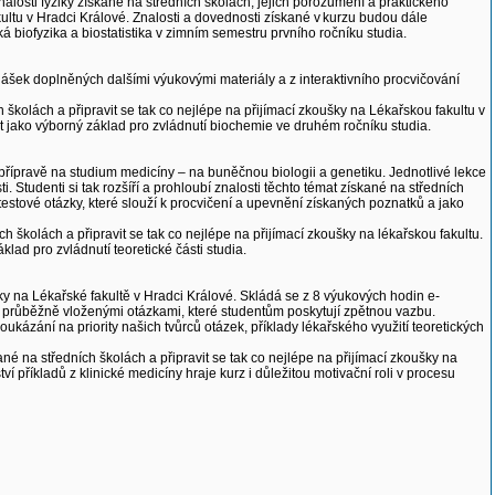
losti fyziky získané na středních školách, jejich porozumění a praktického
akultu v Hradci Králové. Znalosti a dovednosti získané v kurzu budou dále
biofyzika a biostatistika v zimním semestru prvního ročníku studia.
ášek doplněných dalšími výukovými materiály a z interaktivního procvičování
 školách a připravit se tak co nejlépe na přijímací zkoušky na Lékařskou fakultu v
 jako výborný základ pro zvládnutí biochemie ve druhém ročníku studia.
i přípravě na studium medicíny – na buněčnou biologii a genetiku. Jednotlivé lekce
 Studenti si tak rozšíří a prohloubí znalosti těchto témat získané na středních
testové otázky, které slouží k procvičení a upevnění získaných poznatků a jako
ch školách a připravit se tak co nejlépe na přijímací zkoušky na lékařskou fakultu.
ad pro zvládnutí teoretické části studia.
ky na Lékařské fakultě v Hradci Králové. Skládá se z 8 výukových hodin e-
s průběžně vloženými otázkami, které studentům poskytují zpětnou vazbu.
kázání na priority našich tvůrců otázek, příklady lékařského využití teoretických
ané na středních školách a připravit se tak co nejlépe na přijímací zkoušky na
ví příkladů z klinické medicíny hraje kurz i důležitou motivační roli v procesu