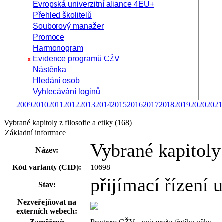
Evropská univerzitní aliance 4EU+
Přehled školitelů
Souborový manažer
Promoce
Harmonogram
Evidence programů CŽV
x
Nástěnka
Hledání osob
Vyhledávání loginů
2009
2010
2011
2012
2013
2014
2015
2016
2017
2018
2019
2020
2021
Vybrané kapitoly z filosofie a etiky (168)
Základní informace
Vybrané kapitoly 
Název:
Kód varianty (CID):
10698
přijímací řízení
Stav:
Nezveřejňovat na
externích webech:
Zaměření:
Program CŽV - univerzita třetího věku