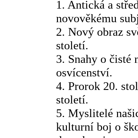
1. Antická a stře
novověkému subj
2. Nový obraz svě
století.
3. Snahy o čisté 
osvícenství.
4. Prorok 20. sto
století.
5. Myslitelé naši
kulturní boj o š