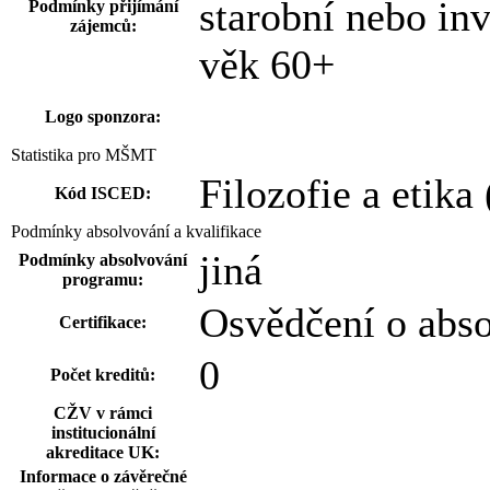
starobní nebo in
Podmínky přijímání
zájemců:
věk 60+
Logo sponzora:
Statistika pro MŠMT
Filozofie a etika
Kód ISCED:
Podmínky absolvování a kvalifikace
jiná
Podmínky absolvování
programu:
Osvědčení o abs
Certifikace:
0
Počet kreditů:
CŽV v rámci
institucionální
akreditace UK:
Informace o závěrečné