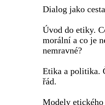
Dialog jako cest
Úvod do etiky. Co
morální a co je 
nemravné?
Etika a politika.
řád.
Modely etického u