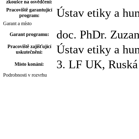
zkoušce na osvědčení:
Ústav etiky a hu
Pracoviště garantující
program:
Garant a místo
doc. PhDr. Zuza
Garant programu:
Ústav etiky a hu
Pracoviště zajišťující
uskutečnění:
3. LF UK, Ruská 
Místo konání:
Podrobnosti v rozvrhu
Termín a délka
2024/2025
Otevírán v akad. roce:
zimní semestr, Ř
Zahájení:
2
Délka programu (v
semestrech/krátkodobý):
28 (v hodinách c
Rozsah: