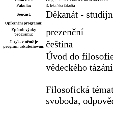
Fakulta:
3. lékařská fakulta
Děkanát - studij
Součást:
Upřesnění programu:
prezenční
Způsob výuky
programu:
čeština
Jazyk, v němž je
program uskutečňován:
Úvod do filosofie
vědeckého tázání
Filosofická témat
svoboda, odpověd