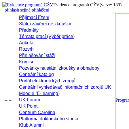
Evidence programů CŽV
(verze: 189)
přihlásit se
jiné přihlášení
Přijímací řízení
Státní závěrečné zkoušky
Předměty
Témata prací (Výběr práce)
Anketa
Rozvrh
Přihlašování stáží
Komise
Pozvánky na státní zkoušky a obhajoby
Centrální katalog
Portál elektronických zdrojů
Centrální vyhledávač informačních zdrojů UK
Moodle (E-learning)
--:--
UK Forum
Progr
UK Point
Centrum Carolina
Platforma doktorského studia
Klub Alumni