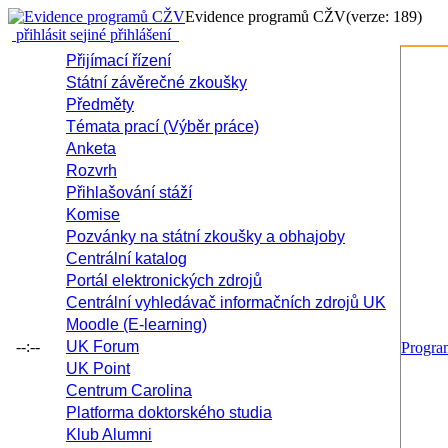
Evidence programů CŽV
(verze: 189)
přihlásit se
jiné přihlášení
Přijímací řízení
Státní závěrečné zkoušky
Předměty
Témata prací (Výběr práce)
Anketa
Rozvrh
Přihlašování stáží
Komise
Pozvánky na státní zkoušky a obhajoby
Centrální katalog
Portál elektronických zdrojů
Centrální vyhledávač informačních zdrojů UK
Moodle (E-learning)
--:--
UK Forum
Progr
UK Point
Centrum Carolina
Platforma doktorského studia
Klub Alumni