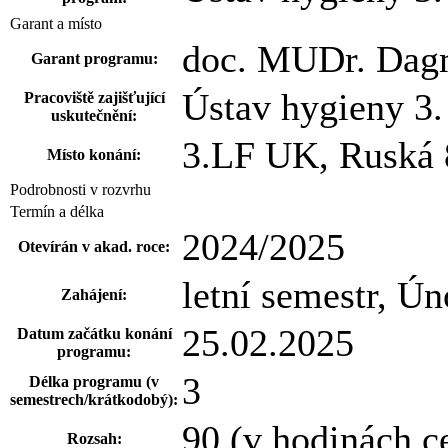
Garant a místo
doc. MUDr. Dagm
Garant programu:
Ústav hygieny 3
Pracoviště zajišťující
uskutečnění:
3.LF UK, Ruská 
Místo konání:
Podrobnosti v rozvrhu
Termín a délka
2024/2025
Otevírán v akad. roce:
letní semestr, Ún
Zahájení:
25.02.2025
Datum začátku konání
programu:
3
Délka programu (v
semestrech/krátkodobý):
90 (v hodinách c
Rozsah: