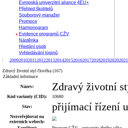
Evropská univerzitní aliance 4EU+
Přehled školitelů
Souborový manažer
Promoce
Harmonogram
Evidence programů CŽV
x
Nástěnka
Hledání osob
Vyhledávání loginů
2009
2010
2011
2012
2013
2014
2015
2016
2017
2018
2019
2020
2021
Zdravý životní styl člověka (167)
Základní informace
Zdravý životní st
Název:
Kód varianty (CID):
10680
přijímací řízení
Stav:
Nezveřejňovat na
externích webech:
Zaměření:
Program CŽV - univerzita třetího věku