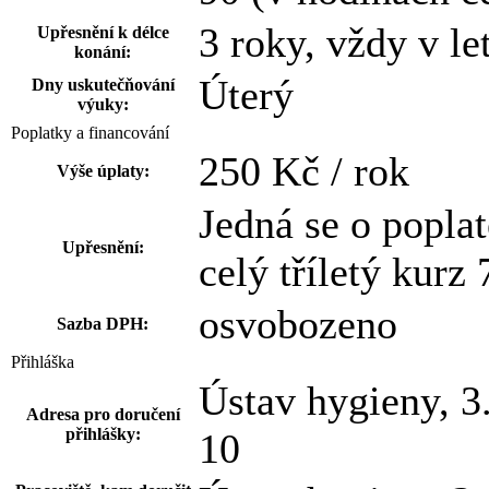
3 roky, vždy v l
Upřesnění k délce
konání:
Úterý
Dny uskutečňování
výuky:
Poplatky a financování
250 Kč / rok
Výše úplaty:
Jedná se o poplat
Upřesnění:
celý tříletý kurz
osvobozeno
Sazba DPH:
Přihláška
Ústav hygieny, 3
Adresa pro doručení
přihlášky:
10