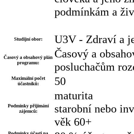
podmínkám a živ
U3V - Zdraví a j
Studijní obor:
Časový a obsaho
Časový a obsahový plán
programu:
posluchačům rozd
50
Maximální počet
účastníků:
maturita
starobní nebo in
Podmínky přijímání
zájemců:
věk 60+
Podmínky účasti na