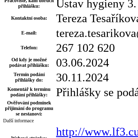
Ústav hygieny 3
Pracoviště, kam doručit
přihlášku:
Tereza Tesaříkov
Kontaktní osoba:
tereza.tesarikov
E-mail:
267 102 620
Telefon:
03.06.2024
Od kdy je možné
podávat přihlášku:
30.11.2024
Termín podání
přihlášky do:
Přihlášky se pod
Komentář k termínu
podání přihlášky:
Ověřování podmínek
přijímání do programu
se nestanoví:
Další informace
http://www.lf3.cu