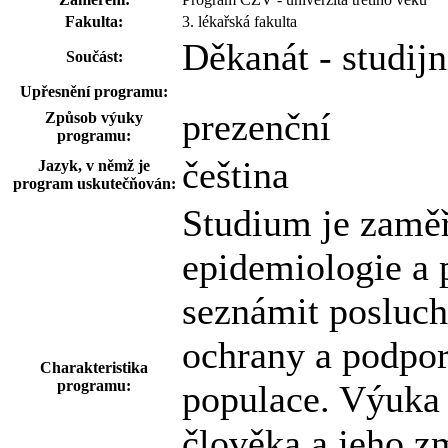
Fakulta:
3. lékařská fakulta
Děkanát - studij
Součást:
Upřesnění programu:
prezenční
Způsob výuky
programu:
čeština
Jazyk, v němž je
program uskutečňován:
Studium je zaměř
epidemiologie a p
seznámit posluc
ochrany a podpor
Charakteristika
programu:
populace. Výuka 
člověka a jeho z