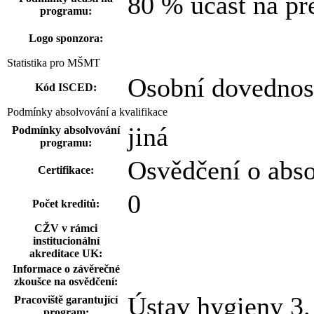
80 % účast na př
programu:
Logo sponzora:
Statistika pro MŠMT
Osobní dovednost
Kód ISCED:
Podmínky absolvování a kvalifikace
jiná
Podmínky absolvování
programu:
Osvědčení o abs
Certifikace:
0
Počet kreditů:
CŽV v rámci
institucionální
akreditace UK:
Informace o závěrečné
zkoušce na osvědčení:
Ústav hygieny 3
Pracoviště garantující
program: