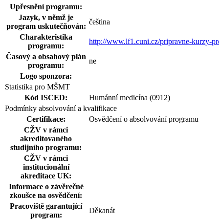
Upřesnění programu:
Jazyk, v němž je
čeština
program uskutečňován:
Charakteristika
http://www.lf1.cuni.cz/pripravne-kurzy-p
programu:
Časový a obsahový plán
ne
programu:
Logo sponzora:
Statistika pro MŠMT
Kód ISCED:
Humánní medicína (0912)
Podmínky absolvování a kvalifikace
Certifikace:
Osvědčení o absolvování programu
CŽV v rámci
akreditovaného
studijního programu:
CŽV v rámci
institucionální
akreditace UK:
Informace o závěrečné
zkoušce na osvědčení:
Pracoviště garantující
Děkanát
program: