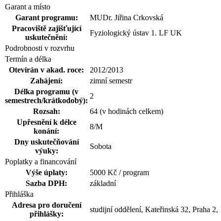
Garant a místo
Garant programu:
MUDr. Jiřina Crkovská
Pracoviště zajišťující
Fyziologický ústav 1. LF UK
uskutečnění:
Podrobnosti v rozvrhu
Termín a délka
Otevírán v akad. roce:
2012/2013
Zahájení:
zimní semestr
Délka programu (v
2
semestrech/krátkodobý):
Rozsah:
64 (v hodinách celkem)
Upřesnění k délce
8/M
konání:
Dny uskutečňování
Sobota
výuky:
Poplatky a financování
Výše úplaty:
5000 Kč / program
Sazba DPH:
základní
Přihláška
Adresa pro doručení
studijní oddělení, Kateřinská 32, Praha 2,
přihlášky: