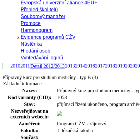
Evropská univerzitní aliance 4EU+
Přehled školitelů
Souborový manažer
Promoce
Harmonogram
Evidence programů CŽV
x
Nástěnka
Hledání osob
Vyhledávání loginů
2010
2011
2013
2014
2016
2017
2018
2019
2020
20
Detail 2012/2013
Přípravný kurz pro studium medicíny - typ B (3)
Základní informace
Název:
Přípravný kurz pro studium medicíny - ty
Kód varianty (CID):
1058
Stav:
přijímací řízení ukončeno, program archi
Nezveřejňovat na
externích webech:
Zaměření:
Program CŽV - zájmový
Fakulta:
1. lékařská fakulta
Součást: