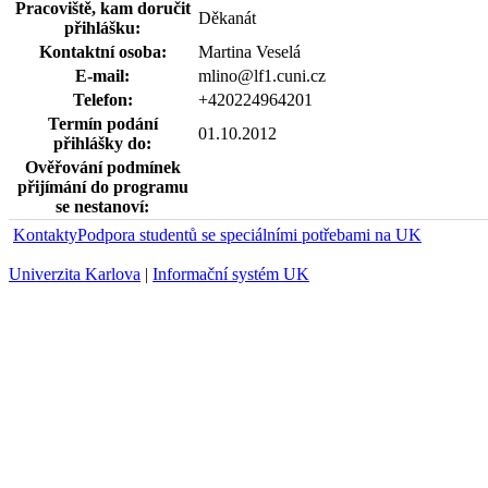
Pracoviště, kam doručit
Děkanát
přihlášku:
Kontaktní osoba:
Martina Veselá
E-mail:
mlino@lf1.cuni.cz
Telefon:
+420224964201
Termín podání
01.10.2012
přihlášky do:
Ověřování podmínek
přijímání do programu
se nestanoví:
Kontakty
Podpora studentů se speciálními potřebami na UK
Univerzita Karlova
|
Informační systém UK