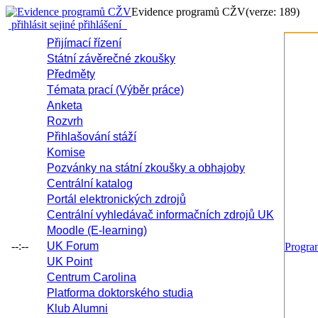
Evidence programů CŽV
(verze: 189)
přihlásit se
jiné přihlášení
Přijímací řízení
Státní závěrečné zkoušky
Předměty
Témata prací (Výběr práce)
Anketa
Rozvrh
Přihlašování stáží
Komise
Pozvánky na státní zkoušky a obhajoby
Centrální katalog
Portál elektronických zdrojů
Centrální vyhledávač informačních zdrojů UK
Moodle (E-learning)
--:--
UK Forum
Progr
UK Point
Centrum Carolina
Platforma doktorského studia
Klub Alumni