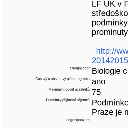
LF UK v 
středoško
podmínky 
prominuty
http://w
20142015?
Studijní obor:
Biologie 
Časový a obsahový plán programu:
ano
Maximální počet účastníků:
75
Podmínky přijímání zájemců:
Podmínkou
Praze je 
Logo sponzora: