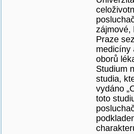
celoživot
poslucha
zájmové, 
Praze sez
medicíny 
oborů léka
Studium n
studia, k
vydáno „O
toto stud
posluchač
podklade
charakter