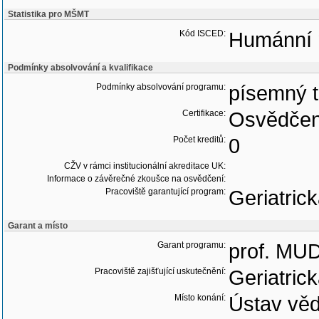
Statistika pro MŠMT
Kód ISCED:
Humánní 
Podmínky absolvování a kvalifikace
Podmínky absolvování programu:
písemný t
Certifikace:
Osvědčen
Počet kreditů:
0
CŽV v rámci institucionální akreditace UK:
Informace o závěrečné zkoušce na osvědčení:
Pracoviště garantující program:
Geriatric
Garant a místo
Garant programu:
prof. MUD
Pracoviště zajišťující uskutečnění:
Geriatric
Místo konání:
Ústav věd