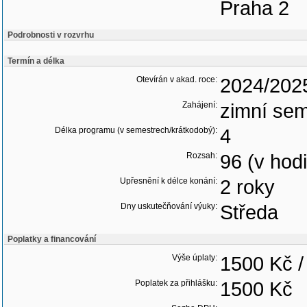
Praha 2
Podrobnosti v rozvrhu
Termín a délka
Otevírán v akad. roce:
2024/202
Zahájení:
zimní sem
Délka programu (v semestrech/krátkodobý):
4
Rozsah:
96 (v hod
Upřesnění k délce konání:
2 roky
Dny uskutečňování výuky:
Středa
Poplatky a financování
Výše úplaty:
1500 Kč /
Poplatek za přihlášku:
1500 Kč