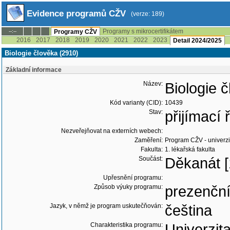
Evidence programů CŽV
(verze: 189)
Programy s mikrocertifikátem
--:--
Programy CŽV
2016
2017
2018
2019
2020
2021
2022
2023
Detail 2024/2025
Biologie člověka (2910)
Základní informace
Název:
Biologie 
Kód varianty (CID):
10439
Stav:
přijímací
Nezveřejňovat na externích webech:
Zaměření:
Program CŽV - univerzit
Fakulta:
1. lékařská fakulta
Součást:
Děkanát [
Upřesnění programu:
Způsob výuky programu:
prezenčn
Jazyk, v němž je program uskutečňován:
čeština
Charakteristika programu:
Univerzita