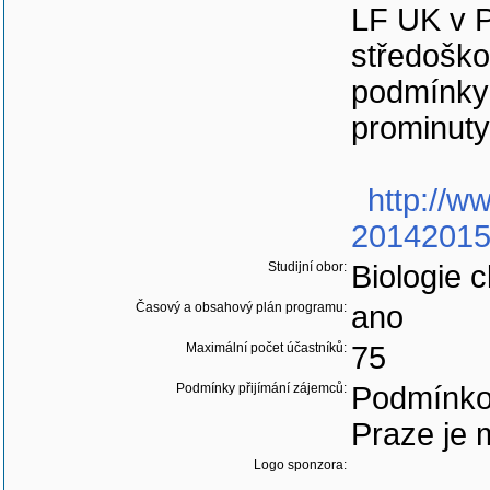
LF UK v 
středoško
podmínky 
prominuty
http://w
20142015?
Studijní obor:
Biologie 
Časový a obsahový plán programu:
ano
Maximální počet účastníků:
75
Podmínky přijímání zájemců:
Podmínkou
Praze je 
Logo sponzora: