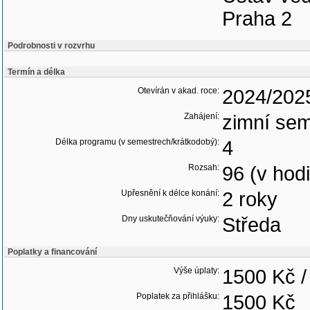
Praha 2
Podrobnosti v rozvrhu
Termín a délka
Otevírán v akad. roce:
2024/202
Zahájení:
zimní sem
Délka programu (v semestrech/krátkodobý):
4
Rozsah:
96 (v hod
Upřesnění k délce konání:
2 roky
Dny uskutečňování výuky:
Středa
Poplatky a financování
Výše úplaty:
1500 Kč /
Poplatek za přihlášku:
1500 Kč