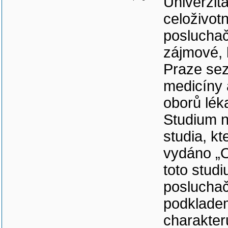
Univerzita
celoživot
poslucha
zájmové, 
Praze sez
medicíny 
oborů léka
Studium n
studia, k
vydáno „O
toto stud
posluchač
podklade
charakter