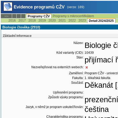
Evidence programů CŽV
(verze: 189)
Programy s mikrocertifikátem
--:--
Programy CŽV
2016
2017
2018
2019
2020
2021
2022
2023
Detail 2024/2025
Biologie člověka (2910)
Základní informace
Název:
Biologie 
Kód varianty (CID):
10439
Stav:
přijímací
Nezveřejňovat na externích webech:
Zaměření:
Program CŽV - univerzit
Fakulta:
1. lékařská fakulta
Součást:
Děkanát [
Upřesnění programu:
Způsob výuky programu:
prezenčn
Jazyk, v němž je program uskutečňován:
čeština
Charakteristika programu: