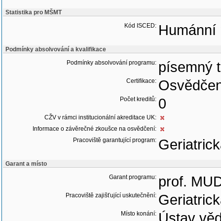
Statistika pro MŠMT
Kód ISCED:
Humánní 
Podmínky absolvování a kvalifikace
Podmínky absolvování programu:
písemný t
Certifikace:
Osvědčen
Počet kreditů:
0
CŽV v rámci institucionální akreditace UK:
Informace o závěrečné zkoušce na osvědčení:
Pracoviště garantující program:
Geriatric
Garant a místo
Garant programu:
prof. MUD
Pracoviště zajišťující uskutečnění:
Geriatric
Místo konání:
Ústav věd