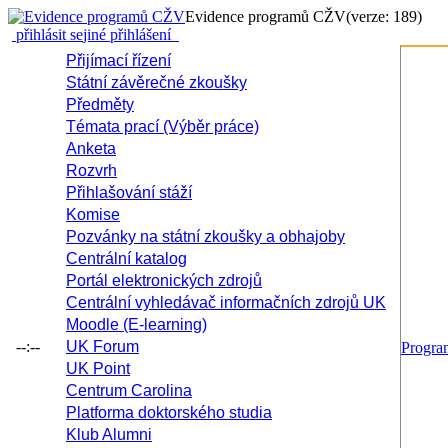
Evidence programů CŽV
(verze: 189)
přihlásit se
jiné přihlášení
Přijímací řízení
Státní závěrečné zkoušky
Předměty
Témata prací (Výběr práce)
Anketa
Rozvrh
Přihlašování stáží
Komise
Pozvánky na státní zkoušky a obhajoby
Centrální katalog
Portál elektronických zdrojů
Centrální vyhledávač informačních zdrojů UK
Moodle (E-learning)
--:--
UK Forum
Progr
UK Point
Centrum Carolina
Platforma doktorského studia
Klub Alumni