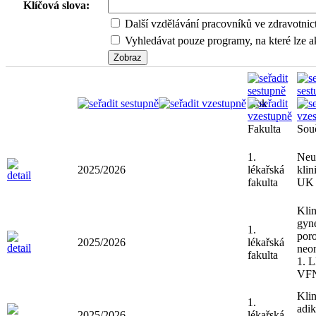
Klíčová slova:
Další vzdělávání pracovníků ve zdravotnic
Vyhledávat pouze programy, na které lze ak
Rok
Fakulta
Sou
1.
Neu
2025/2026
lékařská
klin
fakulta
UK 
Klin
gyn
1.
poro
2025/2026
lékařská
neon
fakulta
1. 
VF
Klin
1.
adik
2025/2026
lékařská