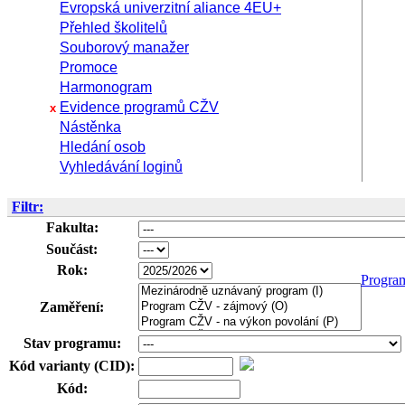
Evropská univerzitní aliance 4EU+
Přehled školitelů
Souborový manažer
Promoce
Harmonogram
Evidence programů CŽV
x
Nástěnka
Hledání osob
Vyhledávání loginů
Filtr:
Fakulta:
Součást:
Rok:
Progra
Zaměření:
Stav programu:
Kód varianty (CID):
Kód: