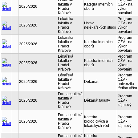
Lékařská
Program
fakulta v
Katedra interních
CŽV - na
2025/2026
Hradci
oborů
výkon
Králové
povolání
Lékařská
Program
fakulta v
Ústav
CŽV - na
2025/2026
Hradci
nelékařských studií
výkon
Králové
povolání
Lékařská
Program
fakulta v
Katedra interních
CŽV - na
2025/2026
Hradci
oborů
výkon
Králové
povolání
Lékařská
Program
fakulta v
Katedra interních
CŽV - na
2025/2026
Hradci
oborů
výkon
Králové
povolání
Lékařská
Program
fakulta v
CŽV -
2025/2026
Děkanát
Hradci
univerzita
Králové
třetího věku
Farmaceutická
Program
fakulta v
2025/2026
Děkanát fakulty
CŽV -
Hradci
zájmový
Králové
Farmaceutická
Katedra
Program
fakulta v
2025/2026
biologických a
CŽV -
Hradci
lékařských věd
zájmový
Králové
Farmaceutická
Katedra