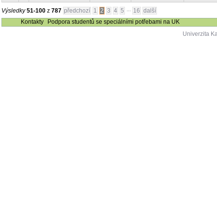
...
Výsledky
51-100
z
787
předchozí
1
2
3
4
5
16
další
Kontakty
Podpora studentů se speciálními potřebami na UK
Univerzita K