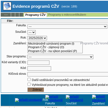
Evidence programů CŽV
(verze: 189)
Programy s mikrocertifikátem
--:--
Programy CŽV
Filtr:
Fakulta:
Součást:
Rok:
Zaměření:
Programy CŽV krom
Stav programu:
Kód varianty (CID):
Kód:
Klíčová slova:
Další vzdělávání pracovníků ve zdravotnictví
Vyhledávat pouze programy, na které lze aktuálně podat e
Rok
Fakulta
Součást
Zaměření