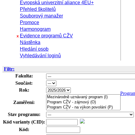
Evropská univerzitní aliance 4EU+
Přehled školitelů
Souborový manažer
Promoce
Harmonogram
Evidence programů CŽV
x
Nástěnka
Hledání osob
Vyhledávání loginů
Filtr:
Fakulta:
Součást:
Rok:
Progra
Zaměření:
Stav programu:
Kód varianty (CID):
Kód: