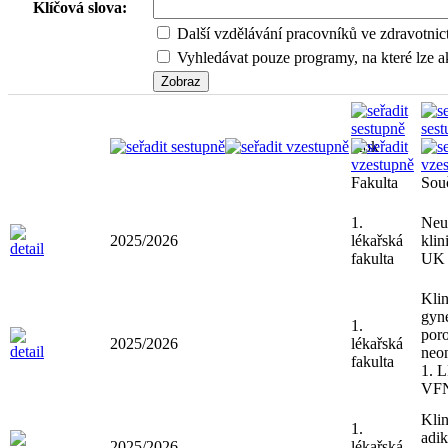
Klíčová slova:
Další vzdělávání pracovníků ve zdravotnic
Vyhledávat pouze programy, na které lze ak
Rok
Fakulta
Sou
1.
Neu
2025/2026
lékařská
klin
fakulta
UK 
Klin
gyn
1.
poro
2025/2026
lékařská
neon
fakulta
1. 
VF
Klin
1.
adik
2025/2026
lékařská