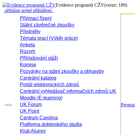
Evidence programů CŽV
(verze: 189)
přihlásit se
jiné přihlášení
Přijímací řízení
Státní závěrečné zkoušky
Předměty
Témata prací (Výběr práce)
Anketa
Rozvrh
Přihlašování stáží
Komise
Pozvánky na státní zkoušky a obhajoby
Centrální katalog
Portál elektronických zdrojů
Centrální vyhledávač informačních zdrojů UK
Moodle (E-learning)
--:--
UK Forum
Progr
UK Point
Centrum Carolina
Platforma doktorského studia
Klub Alumni