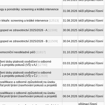
31.08.2026
běží přijímací řízení
ogy a porodníky: screening a krátká intervence
31.08.2026
běží přijímací řízení
é lékaře: screening a krátké intervence
[12513]
31.08.2026
běží přijímací řízení
ogoped ve zdravotnictví 2025/2026 - A
[11508]
30.06.2025
běží přijímací řízení
ogoped ve zdravotnictví 2025/2026 - B
[11509]
30.04.2025
běží přijímací řízení
dnemocniční neodkladné péči
[11817]
31.10.2025
běží přijímací řízení
žení doby platnosti osvědčení o odborné
03.03.2026
běží přijímací řízení
ů a projektu pokusů (VŠ) v AJ
[12700]
žení doby platnosti osvědčení o odborné
24.04.2026
běží přijímací řízení
ů a projektu pokusů (VŠ) v ČJ
[12828]
kvalifikace a odborné způsobilosti na úseku
řat proti týrání (navrhování pokusů a projektů
02.03.2026
běží přijímací řízení
kvalifikace o odborné způsobilosti na úseku
řat proti týrání (navrhování pokusů a projektů
06.04.2026
běží přijímací řízení
přijímací řízení