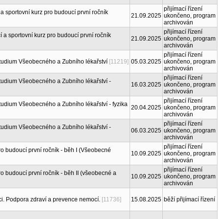
přijímací řízení
a sportovní kurz pro budoucí první ročník
21.09.2025
ukončeno, program
archivován
přijímací řízení
í a sportovní kurz pro budoucí první ročník
21.09.2025
ukončeno, program
archivován
přijímací řízení
studium Všeobecného a Zubního lékařství
[11219]
05.03.2025
ukončeno, program
archivován
přijímací řízení
tudium Všeobecného a Zubního lékařství -
16.03.2025
ukončeno, program
archivován
přijímací řízení
tudium Všeobecného a Zubního lékařství - fyzika
20.04.2025
ukončeno, program
archivován
přijímací řízení
tudium Všeobecného a Zubního lékařství -
06.03.2025
ukončeno, program
archivován
přijímací řízení
o budoucí první ročník - běh I (Všeobecné
10.09.2025
ukončeno, program
archivován
přijímací řízení
o budoucí první ročník - běh II (všeobecné a
10.09.2025
ukončeno, program
archivován
ci. Podpora zdraví a prevence nemocí.
[11736]
15.08.2025
běží přijímací řízení