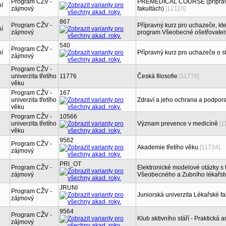
Program CŽV -
PREMEDICAL COURSE (přípravný
ní
zájmový
fakultách)
[12110]
867
Program CŽV -
Přípravný kurz pro uchazeče, kteř
ní
zájmový
program Všeobecné ošetřovatels
540
Program CŽV -
ní
Přípravný kurz pro uchazeče o s
zájmový
Program CŽV -
univerzita třetího
11776
Česká filosofie
[11776]
věku
Program CŽV -
167
univerzita třetího
Zdraví a jeho ochrana a podpor
věku
Program CŽV -
10566
univerzita třetího
Význam prevence v medicíně
[1
věku
9562
Program CŽV -
Akademie třetího věku
[11734]
zájmový
PRI_OT
Program CŽV -
Elektronické modelové otázky s 
zájmový
Všeobecného a Zubního lékařství 
JRUNI
Program CŽV -
Juniorská univerzita Lékařské fa
zájmový
9564
Program CŽV -
Klub aktivního stáří - Praktická a
zájmový