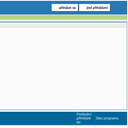
přihlásit se
jiné přihlášení
Podávání
přihlášek
Stav programu
do