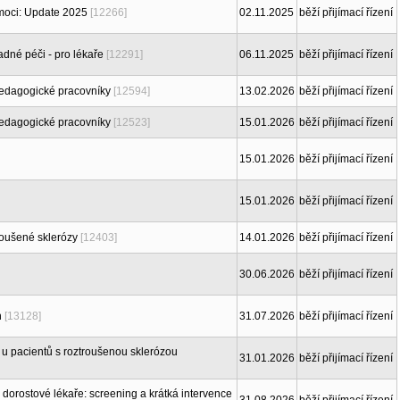
moci: Update 2025
[12266]
02.11.2025
běží přijímací řízení
dné péči - pro lékaře
[12291]
06.11.2025
běží přijímací řízení
edagogické pracovníky
[12594]
13.02.2026
běží přijímací řízení
edagogické pracovníky
[12523]
15.01.2026
běží přijímací řízení
15.01.2026
běží přijímací řízení
15.01.2026
běží přijímací řízení
roušené sklerózy
[12403]
14.01.2026
běží přijímací řízení
30.06.2026
běží přijímací řízení
h
[13128]
31.07.2026
běží přijímací řízení
e u pacientů s roztroušenou sklerózou
31.01.2026
běží přijímací řízení
 dorostové lékaře: screening a krátká intervence