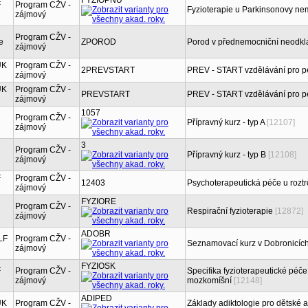
FYZIOPNU
F
Program CŽV -
Fyzioterapie u Parkinsonovy ne
zájmový
Program CŽV -
e
ZPOROD
Porod v přednemocniční neodkla
zájmový
UK
Program CŽV -
2PREVSTART
PREV - START vzdělávání pro p
zájmový
UK
Program CŽV -
PREVSTART
PREV - START vzdělávání pro p
zájmový
1057
Program CŽV -
Přípravný kurz - typ A
[12107]
zájmový
3
Program CŽV -
Přípravný kurz - typ B
[12108]
zájmový
F
Program CŽV -
12403
Psychoterapeutická péče u rozt
zájmový
FYZIORE
Program CŽV -
Respirační fyzioterapie
[12872]
zájmový
ADOBR
LF
Program CŽV -
Seznamovací kurz v Dobronicíc
zájmový
FYZIOSK
F
Program CŽV -
Specifika fyzioterapeutické péč
zájmový
mozkomíšní
[12148]
ADIPED
UK
Program CŽV -
Základy adiktologie pro dětské a