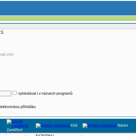
omě U3V
vyhledávat i v názvech programů
lektronickou přihlášku
Kód
Název
Zaměření