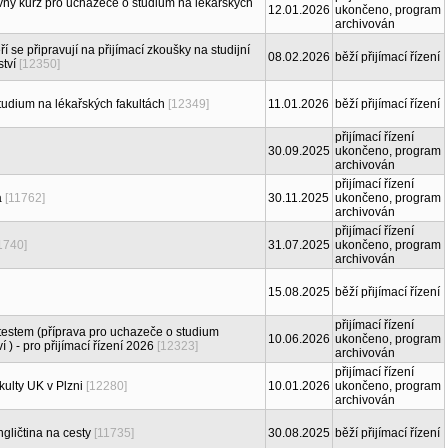
 kurz pro uchazeče o studium na lékařských
12.01.2026
ukončeno, program
archivován
í se připravují na přijímací zkoušky na studijní
08.02.2026
běží přijímací řízení
tví
[12350]
tudium na lékařských fakultách
[12349]
11.01.2026
běží přijímací řízení
přijímací řízení
30.09.2025
ukončeno, program
archivován
přijímací řízení
a
[11762]
30.11.2025
ukončeno, program
archivován
přijímací řízení
1740]
31.07.2025
ukončeno, program
archivován
15.08.2025
běží přijímací řízení
přijímací řízení
testem (příprava pro uchazeče o studium
10.06.2026
ukončeno, program
) - pro přijímací řízení 2026
[12323]
archivován
přijímací řízení
kulty UK v Plzni
[12280]
10.01.2026
ukončeno, program
archivován
ngličtina na cesty
[11735]
30.08.2025
běží přijímací řízení