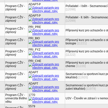
ADAPT-P
Program CŽV -
Pořadatel - I běh - Seznamovací 
zájmový
[12098]
ADAPT-P
Program CŽV -
Pořadatel - II. běh - Seznamovac
zájmový
[12099]
PRI_PRE
Program CŽV -
Přípravný kurz pro uchazeče o 
zájmový
PRI_BIO
Program CŽV -
Přípravný kurz pro uchazeče o s
zájmový
biologie
[11221]
PRI_FYZ
Program CŽV -
Přípravný kurz pro uchazeče o s
zájmový
[11222]
PRI_CHE
Program CŽV -
Přípravný kurz pro uchazeče o s
zájmový
chemie
[11220]
ADAPT
Program CŽV -
Seznamovací a sportovní kurz pr
zájmový
lékařství)
[11920]
ADAPT
Program CŽV -
Seznamovací a sportovní kurz pr
zájmový
zubní lékařství)
[11979]
Program CŽV -
1770
univerzita třetího
U3V - Člověk ve zdraví i v nemo
věku
5579