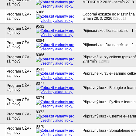
Program CŽV -
MEDIKEMP 2026 - termín 27. 8. -
zájmový
6366
Program CŽV -
Odborná exkurze do Plastinária
zájmový
termín 28. 3. 2026
[12661]
9532
Program CŽV -
Přijímací zkouška nanečisto - 1. 
zájmový
8384
Program CŽV -
Přijímací zkouška nanečisto - 2. 
zájmový
8386
Program CŽV -
Přípravné kurzy celkem (prezenčn
zájmový
2. termín
[12003]
9533
Program CŽV -
Přípravné kurzy e-learning celk
zájmový
8377
Program CŽV -
Přípravný kurz - Biologie e-learn
zájmový
8374
Program CŽV -
Přípravný kurz - Fyzika e-learni
zájmový
8372
Program CŽV -
Přípravný kurz - Chemie e-learn
zájmový
8378
Program CŽV -
Přípravný kurz - Somatologie e-
zájmový