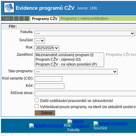
Evidence programů CŽV
(verze: 189)
Programy s mikrocertifikátem
--:--
Programy CŽV
Filtr:
Fakulta:
Součást:
Rok:
Zaměření:
Programy CŽV kr
Stav programu:
Kód varianty (CID):
Kód:
Klíčová slova:
Další vzdělávání pracovníků ve zdravotnictví
Vyhledávat pouze programy, na které lze aktuálně podat e
Rok
Součást
Fakulta