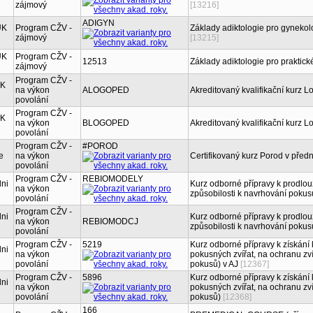
zájmový
[13216]
ADIGYN
UK
Program CŽV -
Základy adiktologie pro gynekol
zájmový
[13215]
UK
Program CŽV -
12513
Základy adiktologie pro praktick
zájmový
Program CŽV -
UK
na výkon
ALOGOPED
Akreditovaný kvalifikační kurz L
povolání
Program CŽV -
UK
na výkon
BLOGOPED
Akreditovaný kvalifikační kurz L
povolání
Program CŽV -
#POROD
e
na výkon
Certifikovaný kurz Porod v pře
povolání
Program CŽV -
REBIOMODELY
lni
Kurz odborné přípravy k prodlou
na výkon
způsobilosti k navrhování pokus
povolání
Program CŽV -
lni
Kurz odborné přípravy k prodlou
na výkon
REBIOMODCJ
způsobilosti k navrhování pokus
povolání
Program CŽV -
5219
Kurz odborné přípravy k získání 
lni
na výkon
pokusných zvířat, na ochranu zví
povolání
pokusů) v AJ
[12367]
Program CŽV -
5896
Kurz odborné přípravy k získání 
lni
na výkon
pokusných zvířat, na ochranu zví
povolání
pokusů)
[12368]
166