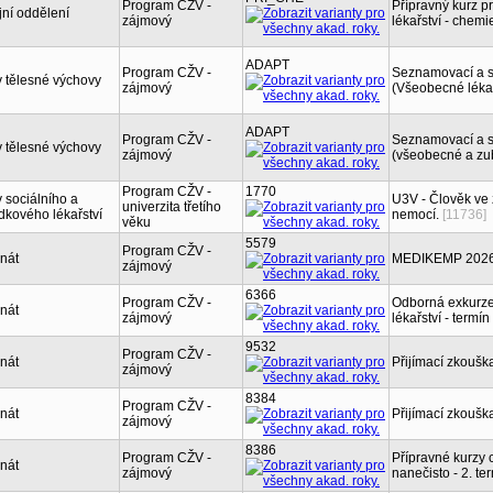
Program CŽV -
Přípravný kurz 
jní oddělení
zájmový
lékařství - chem
ADAPT
Program CŽV -
Seznamovací a sp
 tělesné výchovy
zájmový
(Všeobecné lékař
ADAPT
Program CŽV -
Seznamovací a sp
 tělesné výchovy
zájmový
(všeobecné a zub
Program CŽV -
1770
 sociálního a
U3V - Člověk ve 
univerzita třetího
dkového lékařství
nemocí.
[11736]
věku
5579
Program CŽV -
nát
MEDIKEMP 2026 - 
zájmový
6366
Program CŽV -
Odborná exkurze
nát
zájmový
lékařství - termín
9532
Program CŽV -
nát
Přijímací zkouška
zájmový
8384
Program CŽV -
nát
Přijímací zkouška
zájmový
8386
Program CŽV -
Přípravné kurzy 
nát
zájmový
nanečisto - 2. te