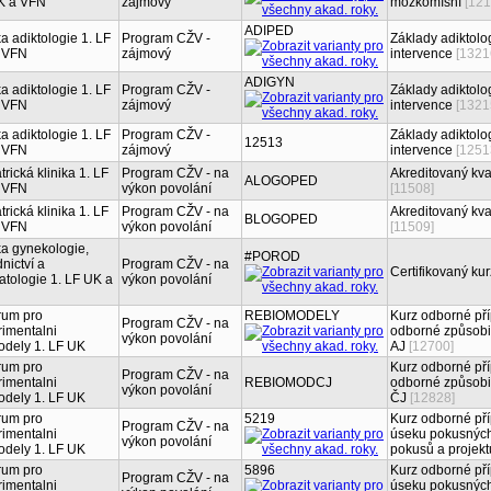
K a VFN
zájmový
mozkomíšní
[121
ADIPED
ka adiktologie 1. LF
Program CŽV -
Základy adiktolo
 VFN
zájmový
intervence
[1321
ADIGYN
ka adiktologie 1. LF
Program CŽV -
Základy adiktolo
 VFN
zájmový
intervence
[1321
ka adiktologie 1. LF
Program CŽV -
Základy adiktolog
12513
 VFN
zájmový
intervence
[1251
trická klinika 1. LF
Program CŽV - na
Akreditovaný kva
ALOGOPED
 VFN
výkon povolání
[11508]
trická klinika 1. LF
Program CŽV - na
Akreditovaný kva
BLOGOPED
 VFN
výkon povolání
[11509]
ka gynekologie,
#POROD
nictví a
Program CŽV - na
Certifikovaný ku
tologie 1. LF UK a
výkon povolání
rum pro
REBIOMODELY
Kurz odborné pří
Program CŽV - na
imentalni
odborné způsobil
výkon povolání
odely 1. LF UK
AJ
[12700]
rum pro
Kurz odborné pří
Program CŽV - na
imentalni
REBIOMODCJ
odborné způsobil
výkon povolání
odely 1. LF UK
ČJ
[12828]
rum pro
5219
Kurz odborné pří
Program CŽV - na
imentalni
úseku pokusných z
výkon povolání
odely 1. LF UK
pokusů a projekt
rum pro
5896
Kurz odborné pří
Program CŽV - na
imentalni
úseku pokusných z