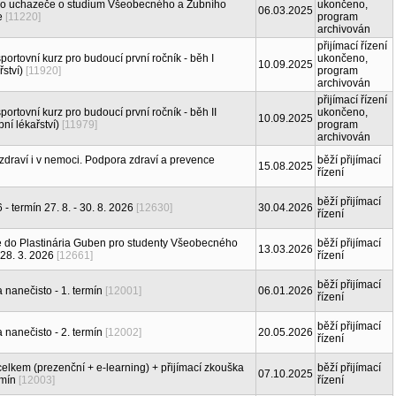
pro uchazeče o studium Všeobecného a Zubního
ukončeno,
06.03.2025
ie
[11220]
program
archivován
přijímací řízení
ortovní kurz pro budoucí první ročník - běh I
ukončeno,
10.09.2025
ství)
[11920]
program
archivován
přijímací řízení
ortovní kurz pro budoucí první ročník - běh II
ukončeno,
10.09.2025
ní lékařství)
[11979]
program
archivován
zdraví i v nemoci. Podpora zdraví a prevence
běží přijímací
15.08.2025
řízení
běží přijímací
termín 27. 8. - 30. 8. 2026
[12630]
30.04.2026
řízení
 do Plastinária Guben pro studenty Všeobecného
běží přijímací
13.03.2026
 28. 3. 2026
[12661]
řízení
běží přijímací
 nanečisto - 1. termín
[12001]
06.01.2026
řízení
běží přijímací
 nanečisto - 2. termín
[12002]
20.05.2026
řízení
celkem (prezenční + e-learning) + přijímací zkouška
běží přijímací
07.10.2025
rmín
[12003]
řízení