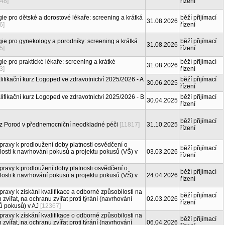
48]
řízení
gie pro dětské a dorostové lékaře: screening a krátká
běží přijímací
31.08.2026
6]
řízení
gie pro gynekology a porodníky: screening a krátká
běží přijímací
31.08.2026
5]
řízení
ie pro praktické lékaře: screening a krátké
běží přijímací
31.08.2026
3]
řízení
lifikační kurz Logoped ve zdravotnictví 2025/2026 - A
běží přijímací
30.06.2025
řízení
lifikační kurz Logoped ve zdravotnictví 2025/2026 - B
běží přijímací
30.04.2025
řízení
běží přijímací
rz Porod v přednemocniční neodkladné péči
[11817]
31.10.2025
řízení
pravy k prodloužení doby platnosti osvědčení o
běží přijímací
osti k navrhování pokusů a projektu pokusů (VŠ) v
03.03.2026
řízení
pravy k prodloužení doby platnosti osvědčení o
běží přijímací
osti k navrhování pokusů a projektu pokusů (VŠ) v
24.04.2026
řízení
pravy k získání kvalifikace a odborné způsobilosti na
běží přijímací
vířat, na ochranu zvířat proti týrání (navrhování
02.03.2026
řízení
ů pokusů) v AJ
[12367]
pravy k získání kvalifikace o odborné způsobilosti na
běží přijímací
vířat, na ochranu zvířat proti týrání (navrhování
06.04.2026