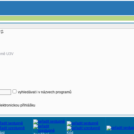
omě U3V
vyhledávat i v názvech programů
lektronickou přihlášku
ást
Kód