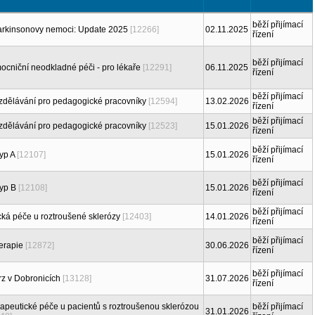
běží přijímací
Parkinsonovy nemoci: Update 2025
[12266]
02.11.2025
řízení
běží přijímací
cniční neodkladné péči - pro lékaře
[12291]
06.11.2025
řízení
běží přijímací
dělávání pro pedagogické pracovníky
[12594]
13.02.2026
řízení
běží přijímací
dělávání pro pedagogické pracovníky
[12523]
15.01.2026
řízení
běží přijímací
typ A
[12107]
15.01.2026
řízení
běží přijímací
typ B
[12108]
15.01.2026
řízení
běží přijímací
ká péče u roztroušené sklerózy
[12403]
14.01.2026
řízení
běží přijímací
terapie
[12872]
30.06.2026
řízení
běží přijímací
z v Dobronicích
[13128]
31.07.2026
řízení
erapeutické péče u pacientů s roztroušenou sklerózou
běží přijímací
31.01.2026