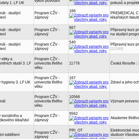
výkon povolání
odely 1. LF UK
pokusů a projek
166
át - studijní
Program CŽV -
PREMEDICAL COU
lení
zájmový
lékařských fakul
867
át - studijní
Program CŽV -
Přípravný kurz pr
lení
zájmový
na studijní prog
540
át - studijní
Program CŽV -
Přípravný kurz p
lení
zájmový
[12349]
 etiky a
Program CŽV -
itních studií 3. LF
univerzita třetího
11776
Česká filosofie
[
věku
Program CŽV -
167
 hygieny 3. LF UK
univerzita třetího
Zdraví a jeho o
věku
Program CŽV -
10566
nát
univerzita třetího
Význam prevenc
věku
9562
 sociálního a
Program CŽV -
Akademie třetíh
dkového lékařství
zájmový
PRI_OT
Elektronické mod
Program CŽV -
jní oddělení
studium Všeobecn
zájmový