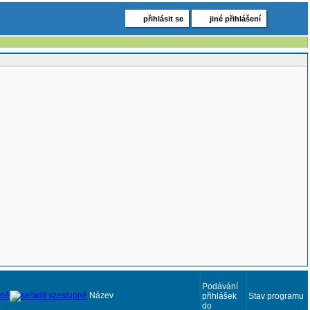
přihlásit se
jiné přihlášení
Podávání
Název
přihlášek
Stav programu
do