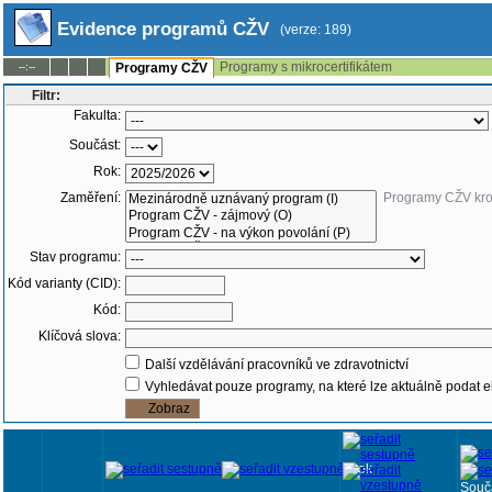
Evidence programů CŽV
(verze: 189)
Programy s mikrocertifikátem
--:--
Programy CŽV
Filtr:
Fakulta:
Součást:
Rok:
Zaměření:
Programy CŽV kr
Stav programu:
Kód varianty (CID):
Kód:
Klíčová slova:
Další vzdělávání pracovníků ve zdravotnictví
Vyhledávat pouze programy, na které lze aktuálně podat e
Rok
Souč