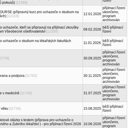
řízení
tů pokusů)
[12368]
přijímací řízení
RSE (přípravný kurz pro uchazeče o studium na
ukončeno,
12.01.2026
tách)
[12110]
program
archivován
o uchazeče, kteří se připravují na přijímací zkoušky
běží přijímací
08.02.2026
ram Všeobecné ošetřovatelství
[12350]
řízení
ro uchazeče o studium na lékařských fakultách
běží přijímací
11.01.2026
řízení
přijímací řízení
ukončeno,
11776]
30.09.2025
program
archivován
přijímací řízení
ukončeno,
chrana a podpora
[11762]
30.11.2025
program
archivován
přijímací řízení
ukončeno,
e v medicíně
[11740]
31.07.2025
program
archivován
běží přijímací
o věku
[11734]
15.08.2025
řízení
přijímací řízení
elové otázky s testem (příprava pro uchazeče o
ukončeno,
ého a Zubního lékařství ) - pro přijímací řízení 2026
10.06.2026
program