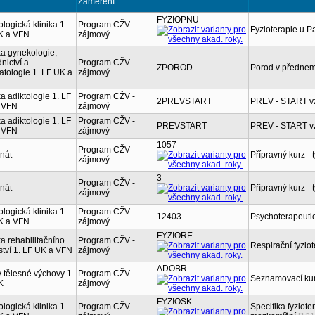
Zaměření
FYZIOPNU
logická klinika 1.
Program CŽV -
Fyzioterapie u 
K a VFN
zájmový
ka gynekologie,
nictví a
Program CŽV -
ZPOROD
Porod v přednemo
tologie 1. LF UK a
zájmový
ka adiktologie 1. LF
Program CŽV -
2PREVSTART
PREV - START vz
 VFN
zájmový
ka adiktologie 1. LF
Program CŽV -
PREVSTART
PREV - START vz
 VFN
zájmový
1057
Program CŽV -
nát
Přípravný kurz - 
zájmový
3
Program CŽV -
nát
Přípravný kurz - 
zájmový
logická klinika 1.
Program CŽV -
12403
Psychoterapeutic
K a VFN
zájmový
FYZIORE
ka rehabilitačního
Program CŽV -
Respirační fyzio
ství 1. LF UK a VFN
zájmový
ADOBR
 tělesné výchovy 1.
Program CŽV -
Seznamovací kur
K
zájmový
FYZIOSK
logická klinika 1.
Program CŽV -
Specifika fyziot