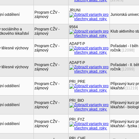
[12323]
JRUNI
Program CŽV -
jní oddělení
Juniorská univerz
zájmový
9564
 sociálního a
Program CŽV -
Klub aktivního st
dkového lékařství
zájmový
ADAPT-P
Program CŽV -
Pořadatel - I bě
 tělesné výchovy
zájmový
ročník
[12098]
ADAPT-P
Program CŽV -
Pořadatel - II. b
 tělesné výchovy
zájmový
ročník
[12099]
PRI_PRE
Program CŽV -
Přípravný kurz 
jní oddělení
zájmový
lékařství
[11219]
PRI_BIO
Program CŽV -
Přípravný kurz 
jní oddělení
zájmový
lékařství - biolog
PRI_FYZ
Program CŽV -
Přípravný kurz 
jní oddělení
zájmový
lékařství - fyzika
PRI_CHE