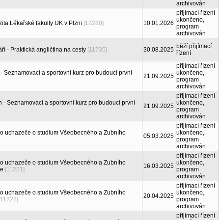
archivován
přijímací řízení
ukončeno,
ita Lékařské fakulty UK v Plzni
[12280]
10.01.2026
program
archivován
běží přijímací
áří - Praktická angličtina na cesty
[11735]
30.08.2025
řízení
přijímací řízení
h - Seznamovací a sportovní kurz pro budoucí první
ukončeno,
21.09.2025
program
archivován
přijímací řízení
ěh - Seznamovací a sportovní kurz pro budoucí první
ukončeno,
21.09.2025
program
archivován
přijímací řízení
pro uchazeče o studium Všeobecného a Zubního
ukončeno,
05.03.2025
program
archivován
přijímací řízení
pro uchazeče o studium Všeobecného a Zubního
ukončeno,
16.03.2025
ie
[11221]
program
archivován
přijímací řízení
pro uchazeče o studium Všeobecného a Zubního
ukončeno,
20.04.2025
[11222]
program
archivován
přijímací řízení