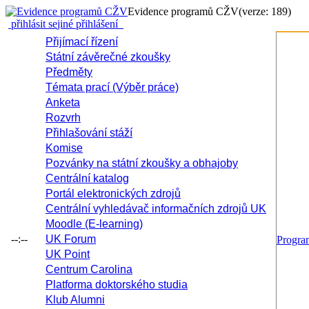
Evidence programů CŽV
(verze: 189)
přihlásit se
jiné přihlášení
Přijímací řízení
Státní závěrečné zkoušky
Předměty
Témata prací (Výběr práce)
Anketa
Rozvrh
Přihlašování stáží
Komise
Pozvánky na státní zkoušky a obhajoby
Centrální katalog
Portál elektronických zdrojů
Centrální vyhledávač informačních zdrojů UK
Moodle (E-learning)
--:--
UK Forum
Progr
UK Point
Centrum Carolina
Platforma doktorského studia
Klub Alumni