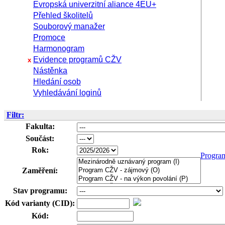
Evropská univerzitní aliance 4EU+
Přehled školitelů
Souborový manažer
Promoce
Harmonogram
Evidence programů CŽV
x
Nástěnka
Hledání osob
Vyhledávání loginů
Filtr:
Fakulta:
Součást:
Rok:
Progra
Zaměření:
Stav programu:
Kód varianty (CID):
Kód: