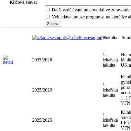
Klíčová slova:
Další vzdělávání pracovníků ve zdravotnic
Vyhledávat pouze programy, na které lze ak
Rok
Fakulta
Sou
1.
Neu
2025/2026
lékařská
klin
fakulta
UK 
Klin
gyn
1.
poro
2025/2026
lékařská
neon
fakulta
1. 
VF
Klin
1.
adik
2025/2026
lékařská
LF 
fakulta
VF