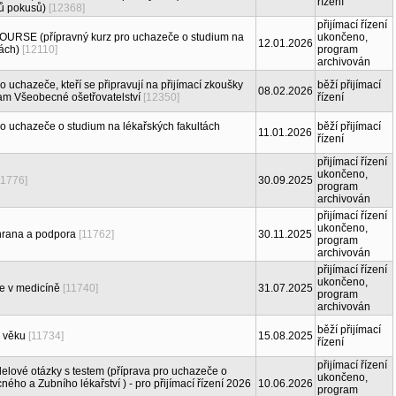
řízení
tů pokusů)
[12368]
přijímací řízení
RSE (přípravný kurz pro uchazeče o studium na
ukončeno,
12.01.2026
tách)
[12110]
program
archivován
o uchazeče, kteří se připravují na přijímací zkoušky
běží přijímací
08.02.2026
ram Všeobecné ošetřovatelství
[12350]
řízení
ro uchazeče o studium na lékařských fakultách
běží přijímací
11.01.2026
řízení
přijímací řízení
ukončeno,
11776]
30.09.2025
program
archivován
přijímací řízení
ukončeno,
chrana a podpora
[11762]
30.11.2025
program
archivován
přijímací řízení
ukončeno,
e v medicíně
[11740]
31.07.2025
program
archivován
běží přijímací
o věku
[11734]
15.08.2025
řízení
přijímací řízení
elové otázky s testem (příprava pro uchazeče o
ukončeno,
ého a Zubního lékařství ) - pro přijímací řízení 2026
10.06.2026
program