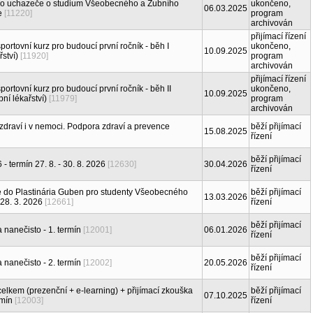
pro uchazeče o studium Všeobecného a Zubního
ukončeno,
06.03.2025
ie
[11220]
program
archivován
přijímací řízení
ortovní kurz pro budoucí první ročník - běh I
ukončeno,
10.09.2025
ství)
[11920]
program
archivován
přijímací řízení
ortovní kurz pro budoucí první ročník - běh II
ukončeno,
10.09.2025
ní lékařství)
[11979]
program
archivován
zdraví i v nemoci. Podpora zdraví a prevence
běží přijímací
15.08.2025
řízení
běží přijímací
termín 27. 8. - 30. 8. 2026
[12630]
30.04.2026
řízení
 do Plastinária Guben pro studenty Všeobecného
běží přijímací
13.03.2026
 28. 3. 2026
[12661]
řízení
běží přijímací
 nanečisto - 1. termín
[12001]
06.01.2026
řízení
běží přijímací
 nanečisto - 2. termín
[12002]
20.05.2026
řízení
celkem (prezenční + e-learning) + přijímací zkouška
běží přijímací
07.10.2025
rmín
[12003]
řízení