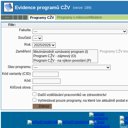
Evidence programů CŽV
(verze: 189)
Programy s mikrocertifikátem
--:--
Programy CŽV
Filtr:
Fakulta:
Součást:
Rok:
Zaměření:
Programy CŽV kr
Stav programu:
Kód varianty (CID):
Kód:
Klíčová slova:
Další vzdělávání pracovníků ve zdravotnictví
Vyhledávat pouze programy, na které lze aktuálně podat e
Rok
Souč