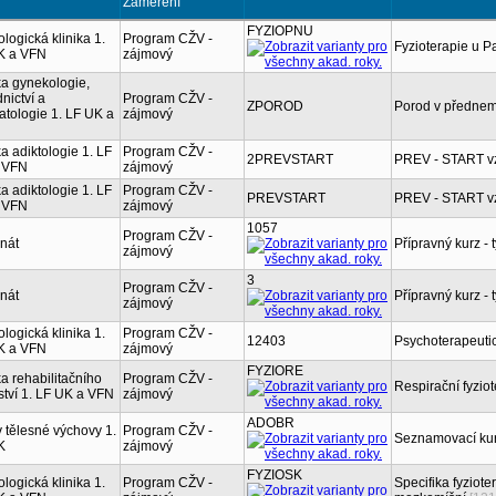
Zaměření
FYZIOPNU
logická klinika 1.
Program CŽV -
Fyzioterapie u 
K a VFN
zájmový
ka gynekologie,
nictví a
Program CŽV -
ZPOROD
Porod v přednemo
tologie 1. LF UK a
zájmový
ka adiktologie 1. LF
Program CŽV -
2PREVSTART
PREV - START vz
 VFN
zájmový
ka adiktologie 1. LF
Program CŽV -
PREVSTART
PREV - START vz
 VFN
zájmový
1057
Program CŽV -
nát
Přípravný kurz - 
zájmový
3
Program CŽV -
nát
Přípravný kurz - 
zájmový
logická klinika 1.
Program CŽV -
12403
Psychoterapeutic
K a VFN
zájmový
FYZIORE
ka rehabilitačního
Program CŽV -
Respirační fyzio
ství 1. LF UK a VFN
zájmový
ADOBR
 tělesné výchovy 1.
Program CŽV -
Seznamovací kur
K
zájmový
FYZIOSK
logická klinika 1.
Program CŽV -
Specifika fyziot