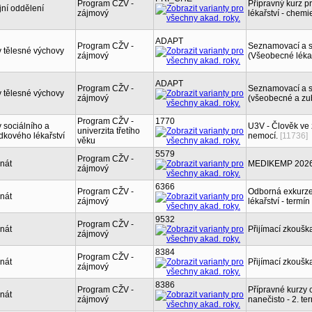
Program CŽV -
Přípravný kurz 
jní oddělení
zájmový
lékařství - chem
ADAPT
Program CŽV -
Seznamovací a sp
 tělesné výchovy
zájmový
(Všeobecné lékař
ADAPT
Program CŽV -
Seznamovací a sp
 tělesné výchovy
zájmový
(všeobecné a zub
Program CŽV -
1770
 sociálního a
U3V - Člověk ve 
univerzita třetího
dkového lékařství
nemocí.
[11736]
věku
5579
Program CŽV -
nát
MEDIKEMP 2026 - 
zájmový
6366
Program CŽV -
Odborná exkurze
nát
zájmový
lékařství - termín
9532
Program CŽV -
nát
Přijímací zkouška
zájmový
8384
Program CŽV -
nát
Přijímací zkouška
zájmový
8386
Program CŽV -
Přípravné kurzy 
nát
zájmový
nanečisto - 2. te