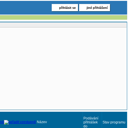
přihlásit se
jiné přihlášení
Podávání
Název
přihlášek
Stav programu
do