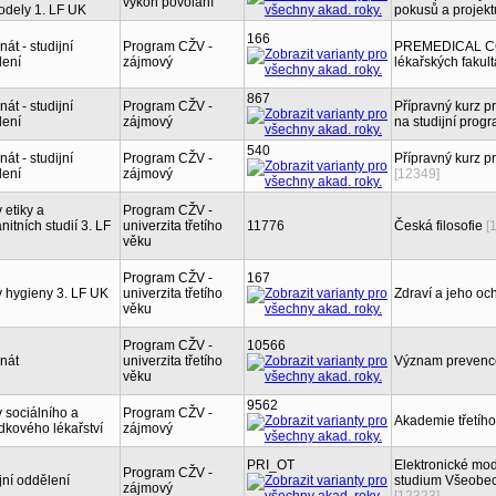
výkon povolání
odely 1. LF UK
pokusů a projek
166
át - studijní
Program CŽV -
PREMEDICAL COU
lení
zájmový
lékařských fakul
867
át - studijní
Program CŽV -
Přípravný kurz pr
lení
zájmový
na studijní prog
540
át - studijní
Program CŽV -
Přípravný kurz p
lení
zájmový
[12349]
 etiky a
Program CŽV -
itních studií 3. LF
univerzita třetího
11776
Česká filosofie
[
věku
Program CŽV -
167
 hygieny 3. LF UK
univerzita třetího
Zdraví a jeho o
věku
Program CŽV -
10566
nát
univerzita třetího
Význam prevenc
věku
9562
 sociálního a
Program CŽV -
Akademie třetíh
dkového lékařství
zájmový
PRI_OT
Elektronické mod
Program CŽV -
jní oddělení
studium Všeobecn
zájmový