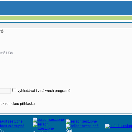
omě U3V
vyhledávat i v názvech programů
lektronickou přihlášku
ást
Kód