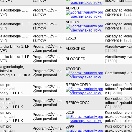
K a VFN
zájmový
mozkomíšní
[121
ADIPED
ka adiktologie 1. LF
Program CŽV -
Základy adiktolo
 VFN
zájmový
intervence
[1321
ADIGYN
ka adiktologie 1. LF
Program CŽV -
Základy adiktolo
 VFN
zájmový
intervence
[1321
ka adiktologie 1. LF
Program CŽV -
Základy adiktolog
12513
 VFN
zájmový
intervence
[1251
trická klinika 1. LF
Program CŽV - na
Akreditovaný kva
ALOGOPED
 VFN
výkon povolání
[11508]
trická klinika 1. LF
Program CŽV - na
Akreditovaný kva
BLOGOPED
 VFN
výkon povolání
[11509]
ka gynekologie,
#POROD
nictví a
Program CŽV - na
Certifikovaný ku
tologie 1. LF UK a
výkon povolání
rum pro
REBIOMODELY
Kurz odborné pří
Program CŽV - na
imentalni
odborné způsobil
výkon povolání
odely 1. LF UK
AJ
[12700]
rum pro
Kurz odborné pří
Program CŽV - na
imentalni
REBIOMODCJ
odborné způsobil
výkon povolání
odely 1. LF UK
ČJ
[12828]
rum pro
5219
Kurz odborné pří
Program CŽV - na
imentalni
úseku pokusných z
výkon povolání
odely 1. LF UK
pokusů a projekt
rum pro
5896
Kurz odborné pří
Program CŽV - na
imentalni
úseku pokusných z