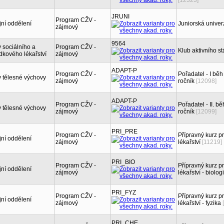
[12323]
JRUNI
Program CŽV -
jní oddělení
Juniorská univerz
zájmový
9564
 sociálního a
Program CŽV -
Klub aktivního st
dkového lékařství
zájmový
ADAPT-P
Program CŽV -
Pořadatel - I bě
 tělesné výchovy
zájmový
ročník
[12098]
ADAPT-P
Program CŽV -
Pořadatel - II. b
 tělesné výchovy
zájmový
ročník
[12099]
PRI_PRE
Program CŽV -
Přípravný kurz 
jní oddělení
zájmový
lékařství
[11219]
PRI_BIO
Program CŽV -
Přípravný kurz 
jní oddělení
zájmový
lékařství - biolog
PRI_FYZ
Program CŽV -
Přípravný kurz 
jní oddělení
zájmový
lékařství - fyzika
PRI_CHE