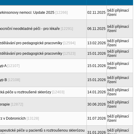
běží přijímací
Parkinsonovy nemoci: Update 2025
[12266]
02.11.2025
řízení
běží přijímací
cniční neodkladné péči - pro lékaře
[12291]
06.11.2025
řízení
běží přijímací
dělávání pro pedagogické pracovníky
[12594]
13.02.2026
řízení
běží přijímací
dělávání pro pedagogické pracovníky
[12523]
15.01.2026
řízení
běží přijímací
typ A
[12107]
15.01.2026
řízení
běží přijímací
typ B
[12108]
15.01.2026
řízení
běží přijímací
ká péče u roztroušené sklerózy
[12403]
14.01.2026
řízení
běží přijímací
terapie
[12872]
30.06.2026
řízení
běží přijímací
z v Dobronicích
[13128]
31.07.2026
řízení
erapeutické péče u pacientů s roztroušenou sklerózou
běží přijímací
31.01.2026