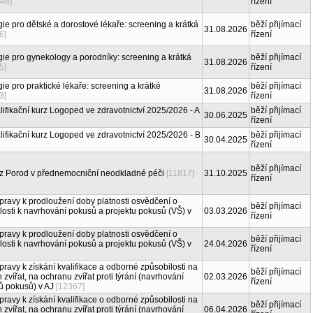
48]
řízení
gie pro dětské a dorostové lékaře: screening a krátká
běží přijímací
31.08.2026
6]
řízení
gie pro gynekology a porodníky: screening a krátká
běží přijímací
31.08.2026
5]
řízení
ie pro praktické lékaře: screening a krátké
běží přijímací
31.08.2026
3]
řízení
lifikační kurz Logoped ve zdravotnictví 2025/2026 - A
běží přijímací
30.06.2025
řízení
lifikační kurz Logoped ve zdravotnictví 2025/2026 - B
běží přijímací
30.04.2025
řízení
běží přijímací
rz Porod v přednemocniční neodkladné péči
[11817]
31.10.2025
řízení
pravy k prodloužení doby platnosti osvědčení o
běží přijímací
osti k navrhování pokusů a projektu pokusů (VŠ) v
03.03.2026
řízení
pravy k prodloužení doby platnosti osvědčení o
běží přijímací
osti k navrhování pokusů a projektu pokusů (VŠ) v
24.04.2026
řízení
pravy k získání kvalifikace a odborné způsobilosti na
běží přijímací
vířat, na ochranu zvířat proti týrání (navrhování
02.03.2026
řízení
ů pokusů) v AJ
[12367]
pravy k získání kvalifikace o odborné způsobilosti na
běží přijímací
vířat, na ochranu zvířat proti týrání (navrhování
06.04.2026