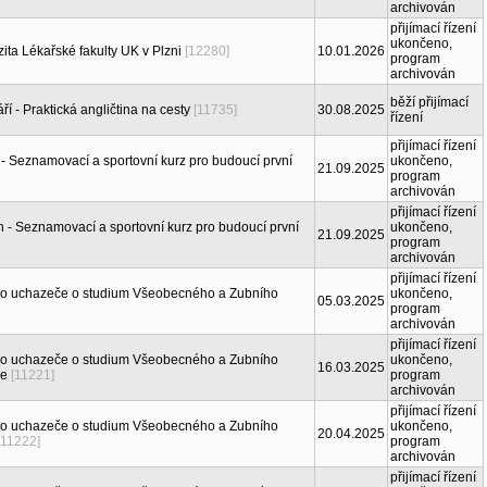
archivován
přijímací řízení
ukončeno,
ita Lékařské fakulty UK v Plzni
[12280]
10.01.2026
program
archivován
běží přijímací
áří - Praktická angličtina na cesty
[11735]
30.08.2025
řízení
přijímací řízení
h - Seznamovací a sportovní kurz pro budoucí první
ukončeno,
21.09.2025
program
archivován
přijímací řízení
ěh - Seznamovací a sportovní kurz pro budoucí první
ukončeno,
21.09.2025
program
archivován
přijímací řízení
pro uchazeče o studium Všeobecného a Zubního
ukončeno,
05.03.2025
program
archivován
přijímací řízení
pro uchazeče o studium Všeobecného a Zubního
ukončeno,
16.03.2025
ie
[11221]
program
archivován
přijímací řízení
pro uchazeče o studium Všeobecného a Zubního
ukončeno,
20.04.2025
[11222]
program
archivován
přijímací řízení