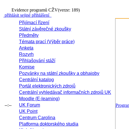
Evidence programů CŽV
(verze: 189)
přihlásit se
jiné přihlášení
Přijímací řízení
Státní závěrečné zkoušky
Předměty
Témata prací (Výběr práce)
Anketa
Rozvrh
Přihlašování stáží
Komise
Pozvánky na státní zkoušky a obhajoby
Centrální katalog
Portál elektronických zdrojů
Centrální vyhledávač informačních zdrojů UK
Moodle (E-learning)
--:--
UK Forum
Progr
UK Point
Centrum Carolina
Platforma doktorského studia