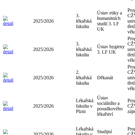
Pro
Ústav etiky a
3.
CŽ
humanitních
2025/2026
lékařská
univ
studií 3. LF
fakulta
třet
UK
věk
Pro
3.
CŽ
Ústav hygieny
2025/2026
lékařská
univ
3. LF UK
fakulta
třet
věk
Pro
2.
CŽ
2025/2026
lékařská
Děkanát
univ
fakulta
třet
věk
Ústav
Lékařská
Pro
sociálního a
2025/2026
fakulta v
CŽ
posudkového
Plzni
záj
lékařství
Lékařská
Pro
Studijní
2025/2026
fakulta v
CŽ