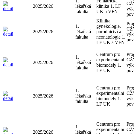
1.
Foniatrická
CŽV
2025/2026
lékařská
klinika 1. LF
výk
fakulta
UK a VFN
pov
Klinika
Pro
1.
gynekologie,
CŽV
2025/2026
lékařská
porodnictví a
výk
fakulta
neonatologie 1.
pov
LF UK a VFN
Centrum pro
Pro
1.
experimentalni
CŽV
2025/2026
lékařská
biomodely 1.
výk
fakulta
LF UK
pov
Centrum pro
Pro
1.
experimentalni
CŽV
2025/2026
lékařská
biomodely 1.
výk
fakulta
LF UK
pov
Centrum pro
Pro
1.
experimentalni
CŽV
2025/2026
lékařská