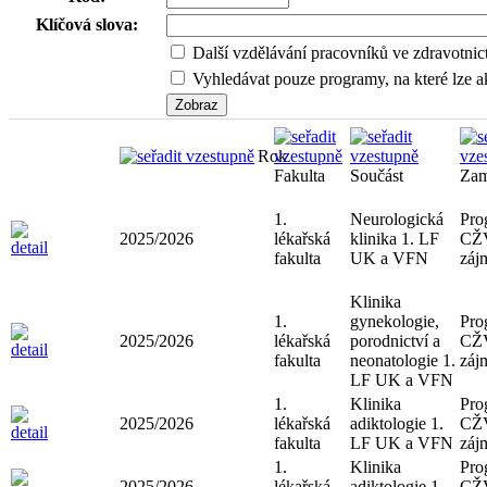
Klíčová slova:
Další vzdělávání pracovníků ve zdravotnic
Vyhledávat pouze programy, na které lze ak
Rok
Fakulta
Součást
Zam
1.
Neurologická
Pro
2025/2026
lékařská
klinika 1. LF
CŽ
fakulta
UK a VFN
záj
Klinika
1.
gynekologie,
Pro
2025/2026
lékařská
porodnictví a
CŽ
fakulta
neonatologie 1.
záj
LF UK a VFN
1.
Klinika
Pro
2025/2026
lékařská
adiktologie 1.
CŽ
fakulta
LF UK a VFN
záj
1.
Klinika
Pro
2025/2026
lékařská
adiktologie 1.
CŽ