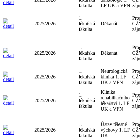
fakulta
LF UK a VFN
záj
1.
Pro
2025/2026
lékařská
Děkanát
CŽ
fakulta
záj
1.
Pro
2025/2026
lékařská
Děkanát
CŽ
fakulta
záj
1.
Neurologická
Pro
2025/2026
lékařská
klinika 1. LF
CŽ
fakulta
UK a VFN
záj
Klinika
1.
Pro
rehabilitačního
2025/2026
lékařská
CŽ
lékařství 1. LF
fakulta
záj
UK a VFN
1.
Ústav tělesné
Pro
2025/2026
lékařská
výchovy 1. LF
CŽ
fakulta
UK
záj