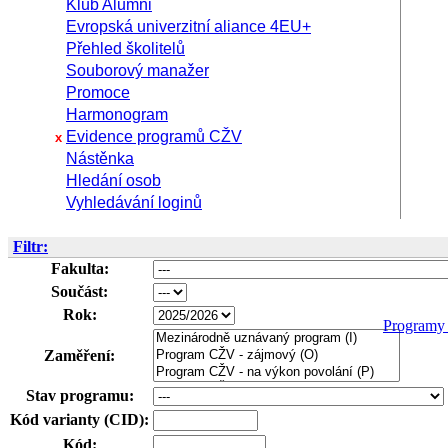
Klub Alumni
Evropská univerzitní aliance 4EU+
Přehled školitelů
Souborový manažer
Promoce
Harmonogram
Evidence programů CŽV
x
Nástěnka
Hledání osob
Vyhledávání loginů
Filtr:
Fakulta:
Součást:
Rok:
Program
Zaměření:
Stav programu:
Kód varianty (CID):
Kód: