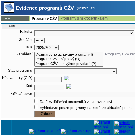
Evidence programů CŽV
(verze: 189)
Programy s mikrocertifikátem
--:--
Programy CŽV
Filtr:
Fakulta:
Součást:
Rok:
Zaměření:
Programy CŽV kr
Stav programu:
Kód varianty (CID):
Kód:
Klíčová slova:
Další vzdělávání pracovníků ve zdravotnictví
Vyhledávat pouze programy, na které lze aktuálně podat e
Rok