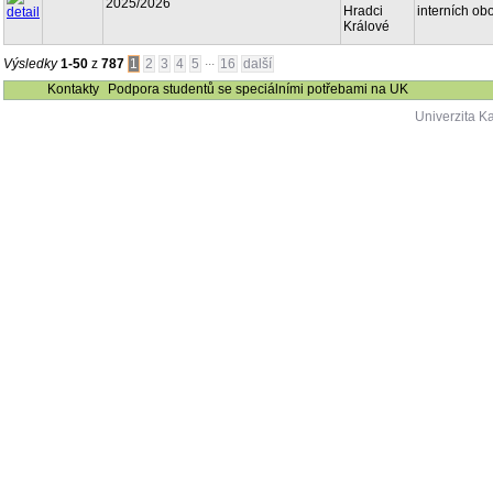
2025/2026
Hradci
interních ob
Králové
...
Výsledky
1-50
z
787
1
2
3
4
5
16
další
Kontakty
Podpora studentů se speciálními potřebami na UK
Univerzita K