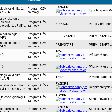
Zaměření
FYZIOPNU
logická klinika 1.
Program CŽV -
Fyzioterapie u 
K a VFN
zájmový
ka gynekologie,
nictví a
Program CŽV -
ZPOROD
Porod v přednemo
tologie 1. LF UK a
zájmový
ka adiktologie 1. LF
Program CŽV -
2PREVSTART
PREV - START vz
 VFN
zájmový
ka adiktologie 1. LF
Program CŽV -
PREVSTART
PREV - START vz
 VFN
zájmový
1057
Program CŽV -
nát
Přípravný kurz - 
zájmový
3
Program CŽV -
nát
Přípravný kurz - 
zájmový
logická klinika 1.
Program CŽV -
12403
Psychoterapeutic
K a VFN
zájmový
FYZIORE
ka rehabilitačního
Program CŽV -
Respirační fyzio
ství 1. LF UK a VFN
zájmový
ADOBR
 tělesné výchovy 1.
Program CŽV -
Seznamovací kur
K
zájmový
FYZIOSK
logická klinika 1.
Program CŽV -
Specifika fyziot