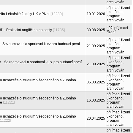
archivován
přijímací řízení
ukončeno,
ita Lékařské fakulty UK v Plzni
[12280]
10.01.2026
program
archivován
běží přijímací
áří - Praktická angličtina na cesty
[11735]
30.08.2025
řízení
přijímací řízení
h - Seznamovací a sportovní kurz pro budoucí první
ukončeno,
21.09.2025
program
archivován
přijímací řízení
ěh - Seznamovací a sportovní kurz pro budoucí první
ukončeno,
21.09.2025
program
archivován
přijímací řízení
pro uchazeče o studium Všeobecného a Zubního
ukončeno,
05.03.2025
program
archivován
přijímací řízení
pro uchazeče o studium Všeobecného a Zubního
ukončeno,
16.03.2025
ie
[11221]
program
archivován
přijímací řízení
pro uchazeče o studium Všeobecného a Zubního
ukončeno,
20.04.2025
[11222]
program
archivován
přijímací řízení