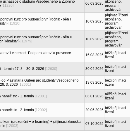
pro uchazeče o studium Všeobecného a Zubního
ukončeno,
06.03.2025
ie
[11220]
program
archivován
přijímací řízení
ortovní kurz pro budoucí první ročník - běh I
ukončeno,
10.09.2025
ství)
[11920]
program
archivován
přijímací řízení
ortovní kurz pro budoucí první ročník - běh II
ukončeno,
10.09.2025
ní lékařství)
[11979]
program
archivován
zdraví i v nemoci. Podpora zdraví a prevence
běží přijímací
15.08.2025
řízení
běží přijímací
termín 27. 8. - 30. 8. 2026
[12630]
30.04.2026
řízení
 do Plastinária Guben pro studenty Všeobecného
běží přijímací
13.03.2026
 28. 3. 2026
[12661]
řízení
běží přijímací
 nanečisto - 1. termín
[12001]
06.01.2026
řízení
běží přijímací
 nanečisto - 2. termín
[12002]
20.05.2026
řízení
celkem (prezenční + e-learning) + přijímací zkouška
běží přijímací
07.10.2025
rmín
[12003]
řízení