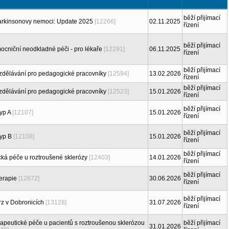
běží přijímací
Parkinsonovy nemoci: Update 2025
[12266]
02.11.2025
řízení
běží přijímací
cniční neodkladné péči - pro lékaře
[12291]
06.11.2025
řízení
běží přijímací
dělávání pro pedagogické pracovníky
[12594]
13.02.2026
řízení
běží přijímací
dělávání pro pedagogické pracovníky
[12523]
15.01.2026
řízení
běží přijímací
typ A
[12107]
15.01.2026
řízení
běží přijímací
typ B
[12108]
15.01.2026
řízení
běží přijímací
ká péče u roztroušené sklerózy
[12403]
14.01.2026
řízení
běží přijímací
terapie
[12872]
30.06.2026
řízení
běží přijímací
z v Dobronicích
[13128]
31.07.2026
řízení
erapeutické péče u pacientů s roztroušenou sklerózou
běží přijímací
31.01.2026