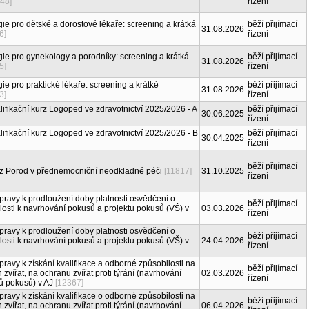
48]
řízení
gie pro dětské a dorostové lékaře: screening a krátká
běží přijímací
31.08.2026
6]
řízení
gie pro gynekology a porodníky: screening a krátká
běží přijímací
31.08.2026
5]
řízení
ie pro praktické lékaře: screening a krátké
běží přijímací
31.08.2026
3]
řízení
lifikační kurz Logoped ve zdravotnictví 2025/2026 - A
běží přijímací
30.06.2025
řízení
lifikační kurz Logoped ve zdravotnictví 2025/2026 - B
běží přijímací
30.04.2025
řízení
běží přijímací
rz Porod v přednemocniční neodkladné péči
[11817]
31.10.2025
řízení
pravy k prodloužení doby platnosti osvědčení o
běží přijímací
osti k navrhování pokusů a projektu pokusů (VŠ) v
03.03.2026
řízení
pravy k prodloužení doby platnosti osvědčení o
běží přijímací
osti k navrhování pokusů a projektu pokusů (VŠ) v
24.04.2026
řízení
pravy k získání kvalifikace a odborné způsobilosti na
běží přijímací
vířat, na ochranu zvířat proti týrání (navrhování
02.03.2026
řízení
ů pokusů) v AJ
[12367]
pravy k získání kvalifikace o odborné způsobilosti na
běží přijímací
vířat, na ochranu zvířat proti týrání (navrhování
06.04.2026