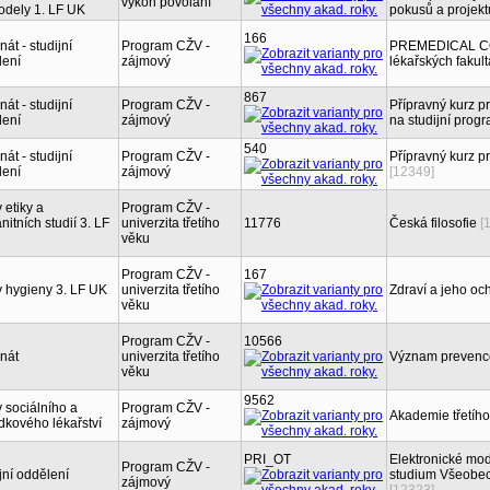
výkon povolání
odely 1. LF UK
pokusů a projek
166
át - studijní
Program CŽV -
PREMEDICAL COU
lení
zájmový
lékařských fakul
867
át - studijní
Program CŽV -
Přípravný kurz pr
lení
zájmový
na studijní prog
540
át - studijní
Program CŽV -
Přípravný kurz p
lení
zájmový
[12349]
 etiky a
Program CŽV -
itních studií 3. LF
univerzita třetího
11776
Česká filosofie
[
věku
Program CŽV -
167
 hygieny 3. LF UK
univerzita třetího
Zdraví a jeho o
věku
Program CŽV -
10566
nát
univerzita třetího
Význam prevenc
věku
9562
 sociálního a
Program CŽV -
Akademie třetíh
dkového lékařství
zájmový
PRI_OT
Elektronické mod
Program CŽV -
jní oddělení
studium Všeobecn
zájmový