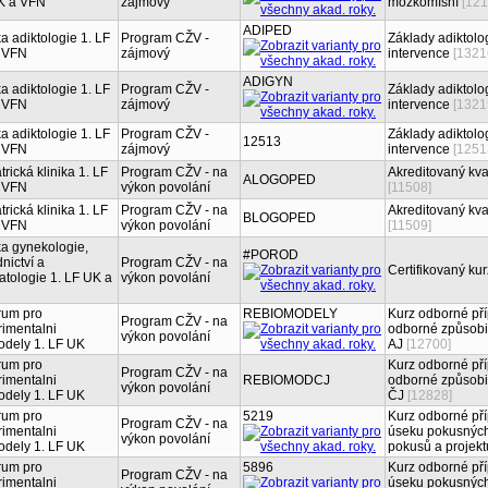
K a VFN
zájmový
mozkomíšní
[121
ADIPED
ka adiktologie 1. LF
Program CŽV -
Základy adiktolo
 VFN
zájmový
intervence
[1321
ADIGYN
ka adiktologie 1. LF
Program CŽV -
Základy adiktolo
 VFN
zájmový
intervence
[1321
ka adiktologie 1. LF
Program CŽV -
Základy adiktolog
12513
 VFN
zájmový
intervence
[1251
trická klinika 1. LF
Program CŽV - na
Akreditovaný kva
ALOGOPED
 VFN
výkon povolání
[11508]
trická klinika 1. LF
Program CŽV - na
Akreditovaný kva
BLOGOPED
 VFN
výkon povolání
[11509]
ka gynekologie,
#POROD
nictví a
Program CŽV - na
Certifikovaný ku
tologie 1. LF UK a
výkon povolání
rum pro
REBIOMODELY
Kurz odborné pří
Program CŽV - na
imentalni
odborné způsobil
výkon povolání
odely 1. LF UK
AJ
[12700]
rum pro
Kurz odborné pří
Program CŽV - na
imentalni
REBIOMODCJ
odborné způsobil
výkon povolání
odely 1. LF UK
ČJ
[12828]
rum pro
5219
Kurz odborné pří
Program CŽV - na
imentalni
úseku pokusných z
výkon povolání
odely 1. LF UK
pokusů a projekt
rum pro
5896
Kurz odborné pří
Program CŽV - na
imentalni
úseku pokusných z