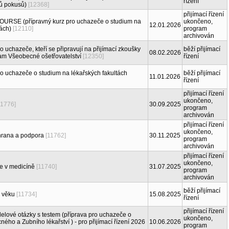
řízení
tů pokusů)
[12368]
přijímací řízení
RSE (přípravný kurz pro uchazeče o studium na
ukončeno,
12.01.2026
tách)
[12110]
program
archivován
o uchazeče, kteří se připravují na přijímací zkoušky
běží přijímací
08.02.2026
ram Všeobecné ošetřovatelství
[12350]
řízení
ro uchazeče o studium na lékařských fakultách
běží přijímací
11.01.2026
řízení
přijímací řízení
ukončeno,
11776]
30.09.2025
program
archivován
přijímací řízení
ukončeno,
chrana a podpora
[11762]
30.11.2025
program
archivován
přijímací řízení
ukončeno,
e v medicíně
[11740]
31.07.2025
program
archivován
běží přijímací
o věku
[11734]
15.08.2025
řízení
přijímací řízení
elové otázky s testem (příprava pro uchazeče o
ukončeno,
ého a Zubního lékařství ) - pro přijímací řízení 2026
10.06.2026
program