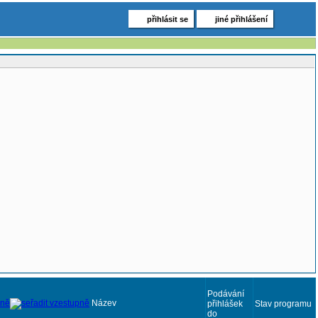
přihlásit se
jiné přihlášení
Podávání
Název
přihlášek
Stav programu
do