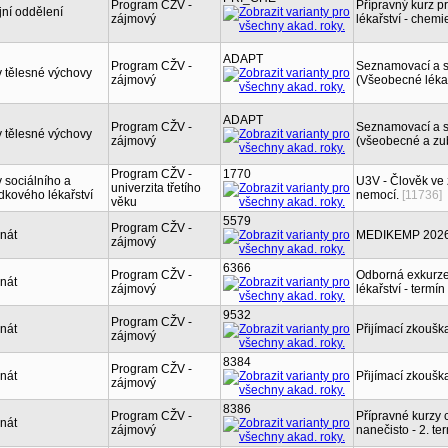
Program CŽV -
Přípravný kurz 
jní oddělení
zájmový
lékařství - chem
ADAPT
Program CŽV -
Seznamovací a sp
 tělesné výchovy
zájmový
(Všeobecné lékař
ADAPT
Program CŽV -
Seznamovací a sp
 tělesné výchovy
zájmový
(všeobecné a zub
Program CŽV -
1770
 sociálního a
U3V - Člověk ve 
univerzita třetího
dkového lékařství
nemocí.
[11736]
věku
5579
Program CŽV -
nát
MEDIKEMP 2026 - 
zájmový
6366
Program CŽV -
Odborná exkurze
nát
zájmový
lékařství - termín
9532
Program CŽV -
nát
Přijímací zkouška
zájmový
8384
Program CŽV -
nát
Přijímací zkouška
zájmový
8386
Program CŽV -
Přípravné kurzy 
nát
zájmový
nanečisto - 2. te