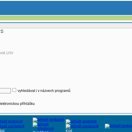
omě U3V
vyhledávat i v názvech programů
lektronickou přihlášku
ást
Kód