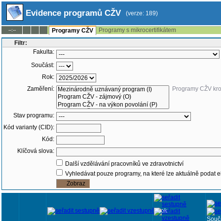
Evidence programů CŽV
(verze: 189)
Programy s mikrocertifikátem
--:--
Programy CŽV
Filtr:
Fakulta:
Součást:
Rok:
Zaměření:
Programy CŽV kr
Stav programu:
Kód varianty (CID):
Kód:
Klíčová slova:
Další vzdělávání pracovníků ve zdravotnictví
Vyhledávat pouze programy, na které lze aktuálně podat e
Rok
Souč