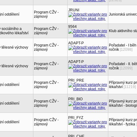
[12323]
JRUNI
Program CŽV -
jní oddělení
Juniorská univerz
zájmový
9564
 sociálního a
Program CŽV -
Klub aktivního st
dkového lékařství
zájmový
ADAPT-P
Program CŽV -
Pořadatel - I bě
 tělesné výchovy
zájmový
ročník
[12098]
ADAPT-P
Program CŽV -
Pořadatel - II. b
 tělesné výchovy
zájmový
ročník
[12099]
PRI_PRE
Program CŽV -
Přípravný kurz 
jní oddělení
zájmový
lékařství
[11219]
PRI_BIO
Program CŽV -
Přípravný kurz 
jní oddělení
zájmový
lékařství - biolog
PRI_FYZ
Program CŽV -
Přípravný kurz 
jní oddělení
zájmový
lékařství - fyzika
PRI_CHE