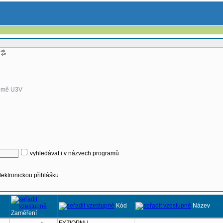
omě U3V
vyhledávat i v názvech programů
lektronickou přihlášku
Kód
Název
Zaměření