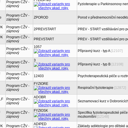
FYZIOPNU
F
Program CŽV -
Fyzioterapie u Parkinsonovy ne
zájmový
Program CŽV -
e
ZPOROD
Porod v přednemocniční neodkla
zájmový
UK
Program CŽV -
2PREVSTART
PREV - START vzdělávání pro p
zájmový
UK
Program CŽV -
PREVSTART
PREV - START vzdělávání pro p
zájmový
1057
Program CŽV -
Přípravný kurz - typ A
[12107]
zájmový
3
Program CŽV -
Přípravný kurz - typ B
[12108]
zájmový
F
Program CŽV -
12403
Psychoterapeutická péče u rozt
zájmový
FYZIORE
Program CŽV -
Respirační fyzioterapie
[12872]
zájmový
ADOBR
LF
Program CŽV -
Seznamovací kurz v Dobronicíc
zájmový
FYZIOSK
F
Program CŽV -
Specifika fyzioterapeutické péč
zájmový
mozkomíšní
[12148]
ADIPED
UK
Program CŽV -
Základy adiktologie pro dětské a