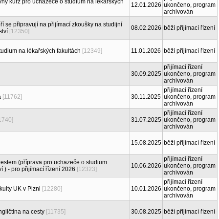
 kurz pro uchazeče o studium na lékařských
12.01.2026
ukončeno, program
archivován
í se připravují na přijímací zkoušky na studijní
08.02.2026
běží přijímací řízení
tví
[12350]
tudium na lékařských fakultách
[12349]
11.01.2026
běží přijímací řízení
přijímací řízení
30.09.2025
ukončeno, program
archivován
přijímací řízení
a
[11762]
30.11.2025
ukončeno, program
archivován
přijímací řízení
1740]
31.07.2025
ukončeno, program
archivován
15.08.2025
běží přijímací řízení
přijímací řízení
testem (příprava pro uchazeče o studium
10.06.2026
ukončeno, program
) - pro přijímací řízení 2026
[12323]
archivován
přijímací řízení
kulty UK v Plzni
[12280]
10.01.2026
ukončeno, program
archivován
ngličtina na cesty
[11735]
30.08.2025
běží přijímací řízení