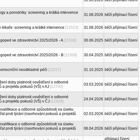
31.08.2026
běží přijímací řízení
ogy a porodníky: screening a krátká intervence
31.08.2026
běží přijímací řízení
é lékaře: screening a krátké intervence
[12513]
31.08.2026
běží přijímací řízení
ogoped ve zdravotnictví 2025/2026 - A
[11508]
30.06.2025
běží přijímací řízení
ogoped ve zdravotnictví 2025/2026 - B
[11509]
30.04.2025
běží přijímací řízení
dnemocniční neodkladné péči
[11817]
31.10.2025
běží přijímací řízení
žení doby platnosti osvědčení o odborné
03.03.2026
běží přijímací řízení
ů a projektu pokusů (VŠ) v AJ
[12700]
žení doby platnosti osvědčení o odborné
24.04.2026
běží přijímací řízení
ů a projektu pokusů (VŠ) v ČJ
[12828]
kvalifikace a odborné způsobilosti na úseku
řat proti týrání (navrhování pokusů a projektů
02.03.2026
běží přijímací řízení
kvalifikace o odborné způsobilosti na úseku
řat proti týrání (navrhování pokusů a projektů
06.04.2026
běží přijímací řízení
přijímací řízení