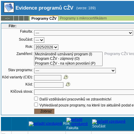
Evidence programů CŽV
(verze: 189)
Programy s mikrocertifikátem
--:--
Programy CŽV
Filtr:
Fakulta:
Součást:
Rok:
Zaměření:
Programy CŽV kr
Stav programu:
Kód varianty (CID):
Kód:
Klíčová slova:
Další vzdělávání pracovníků ve zdravotnictví
Vyhledávat pouze programy, na které lze aktuálně podat e
Rok
Součást
Fakulta