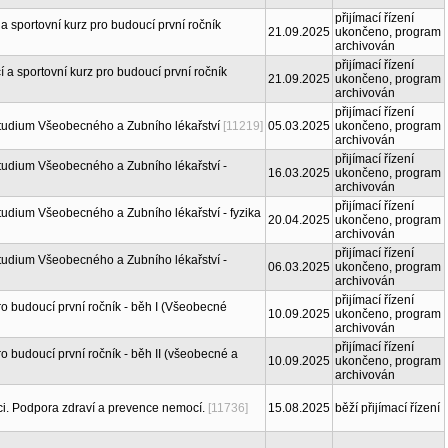
přijímací řízení
a sportovní kurz pro budoucí první ročník
21.09.2025
ukončeno, program
archivován
přijímací řízení
í a sportovní kurz pro budoucí první ročník
21.09.2025
ukončeno, program
archivován
přijímací řízení
studium Všeobecného a Zubního lékařství
[11219]
05.03.2025
ukončeno, program
archivován
přijímací řízení
tudium Všeobecného a Zubního lékařství -
16.03.2025
ukončeno, program
archivován
přijímací řízení
tudium Všeobecného a Zubního lékařství - fyzika
20.04.2025
ukončeno, program
archivován
přijímací řízení
tudium Všeobecného a Zubního lékařství -
06.03.2025
ukončeno, program
archivován
přijímací řízení
o budoucí první ročník - běh I (Všeobecné
10.09.2025
ukončeno, program
archivován
přijímací řízení
o budoucí první ročník - běh II (všeobecné a
10.09.2025
ukončeno, program
archivován
ci. Podpora zdraví a prevence nemocí.
[11736]
15.08.2025
běží přijímací řízení