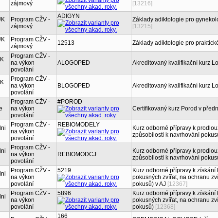
zájmový
[13216]
ADIGYN
UK
Program CŽV -
Základy adiktologie pro gynekol
zájmový
[13215]
UK
Program CŽV -
12513
Základy adiktologie pro praktick
zájmový
Program CŽV -
UK
na výkon
ALOGOPED
Akreditovaný kvalifikační kurz L
povolání
Program CŽV -
UK
na výkon
BLOGOPED
Akreditovaný kvalifikační kurz L
povolání
Program CŽV -
#POROD
e
na výkon
Certifikovaný kurz Porod v pře
povolání
Program CŽV -
REBIOMODELY
lni
Kurz odborné přípravy k prodlou
na výkon
způsobilosti k navrhování pokus
povolání
Program CŽV -
lni
Kurz odborné přípravy k prodlou
na výkon
REBIOMODCJ
způsobilosti k navrhování pokus
povolání
Program CŽV -
5219
Kurz odborné přípravy k získání 
lni
na výkon
pokusných zvířat, na ochranu zví
povolání
pokusů) v AJ
[12367]
Program CŽV -
5896
Kurz odborné přípravy k získání 
lni
na výkon
pokusných zvířat, na ochranu zví
povolání
pokusů)
[12368]
166