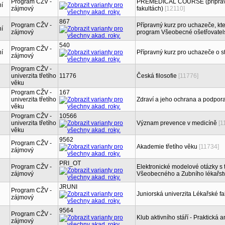
Program CŽV -
PREMEDICAL COURSE (přípravný
ní
zájmový
fakultách)
[12110]
867
Program CŽV -
Přípravný kurz pro uchazeče, kteř
ní
zájmový
program Všeobecné ošetřovatels
540
Program CŽV -
ní
Přípravný kurz pro uchazeče o s
zájmový
Program CŽV -
univerzita třetího
11776
Česká filosofie
[11776]
věku
Program CŽV -
167
univerzita třetího
Zdraví a jeho ochrana a podpor
věku
Program CŽV -
10566
univerzita třetího
Význam prevence v medicíně
[1
věku
9562
Program CŽV -
Akademie třetího věku
[11734]
zájmový
PRI_OT
Program CŽV -
Elektronické modelové otázky s 
zájmový
Všeobecného a Zubního lékařství 
JRUNI
Program CŽV -
Juniorská univerzita Lékařské fa
zájmový
9564
Program CŽV -
Klub aktivního stáří - Praktická a
zájmový