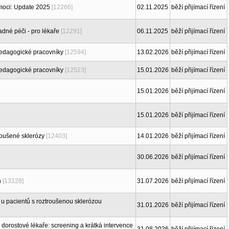
moci: Update 2025
[12266]
02.11.2025
běží přijímací řízení
dné péči - pro lékaře
[12291]
06.11.2025
běží přijímací řízení
edagogické pracovníky
[12594]
13.02.2026
běží přijímací řízení
edagogické pracovníky
[12523]
15.01.2026
běží přijímací řízení
15.01.2026
běží přijímací řízení
15.01.2026
běží přijímací řízení
roušené sklerózy
[12403]
14.01.2026
běží přijímací řízení
30.06.2026
běží přijímací řízení
h
[13128]
31.07.2026
běží přijímací řízení
e u pacientů s roztroušenou sklerózou
31.01.2026
běží přijímací řízení
 dorostové lékaře: screening a krátká intervence