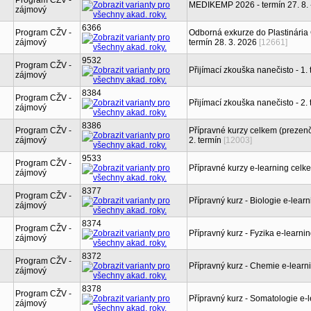
Program CŽV -
MEDIKEMP 2026 - termín 27. 8. -
zájmový
6366
Program CŽV -
Odborná exkurze do Plastinária
zájmový
termín 28. 3. 2026
[12661]
9532
Program CŽV -
Přijímací zkouška nanečisto - 1. 
zájmový
8384
Program CŽV -
Přijímací zkouška nanečisto - 2. 
zájmový
8386
Program CŽV -
Přípravné kurzy celkem (prezenčn
zájmový
2. termín
[12003]
9533
Program CŽV -
Přípravné kurzy e-learning celk
zájmový
8377
Program CŽV -
Přípravný kurz - Biologie e-learn
zájmový
8374
Program CŽV -
Přípravný kurz - Fyzika e-learni
zájmový
8372
Program CŽV -
Přípravný kurz - Chemie e-learn
zájmový
8378
Program CŽV -
Přípravný kurz - Somatologie e-
zájmový