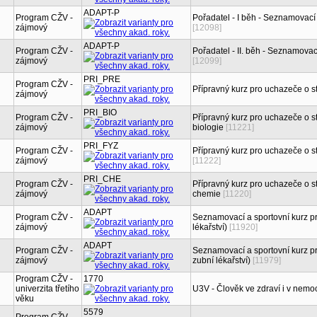
ADAPT-P
Program CŽV -
Pořadatel - I běh - Seznamovací 
zájmový
[12098]
ADAPT-P
Program CŽV -
Pořadatel - II. běh - Seznamovac
zájmový
[12099]
PRI_PRE
Program CŽV -
Přípravný kurz pro uchazeče o 
zájmový
PRI_BIO
Program CŽV -
Přípravný kurz pro uchazeče o s
zájmový
biologie
[11221]
PRI_FYZ
Program CŽV -
Přípravný kurz pro uchazeče o s
zájmový
[11222]
PRI_CHE
Program CŽV -
Přípravný kurz pro uchazeče o s
zájmový
chemie
[11220]
ADAPT
Program CŽV -
Seznamovací a sportovní kurz pr
zájmový
lékařství)
[11920]
ADAPT
Program CŽV -
Seznamovací a sportovní kurz pr
zájmový
zubní lékařství)
[11979]
Program CŽV -
1770
univerzita třetího
U3V - Člověk ve zdraví i v nemo
věku
5579