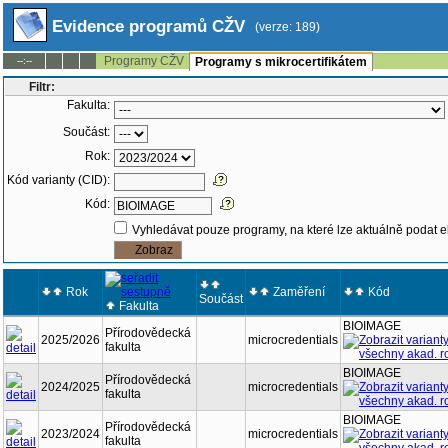
Evidence programů CŽV
(verze: 189)
Programy CŽV
--:--
Programy s mikrocertifikátem
Filtr:
Fakulta:
Součást:
Rok:
Kód varianty (CID):
Kód:
Vyhledávat pouze programy, na které lze aktuálně podat e
Rok
Zaměření
Kód
Součást
Fakulta
BIOIMAGE
Přírodovědecká
2025/2026
microcredentials
fakulta
BIOIMAGE
Přírodovědecká
2024/2025
microcredentials
fakulta
BIOIMAGE
Přírodovědecká
2023/2024
microcredentials
fakulta