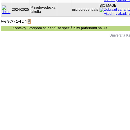
BIOIMAGE
Přírodovědecká
2024/2025
microcredentials
fakulta
Výsledky
1-4
z
4
1
Kontakty
Podpora studentů se speciálními potřebami na UK
Univerzita K