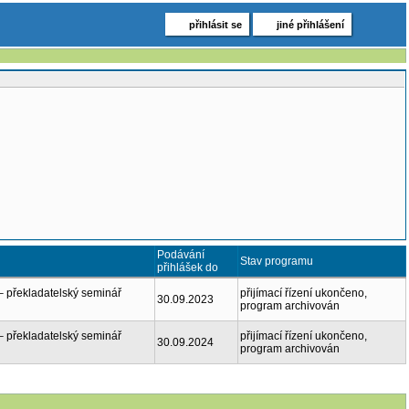
přihlásit se
jiné přihlášení
Podávání
Stav programu
přihlášek do
– překladatelský seminář
přijímací řízení ukončeno,
30.09.2023
program archivován
– překladatelský seminář
přijímací řízení ukončeno,
30.09.2024
program archivován