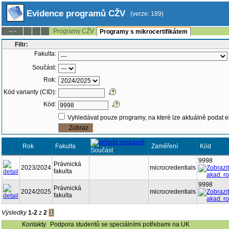
Evidence programů CŽV
(verze: 189)
Programy CŽV
--:--
Programy s mikrocertifikátem
Filtr:
Fakulta:
Součást:
Rok:
Kód varianty (CID):
Kód:
Vyhledávat pouze programy, na které lze aktuálně podat e
Rok
Fakulta
Zaměření
Kód
Součást
9998
Právnická
2023/2024
microcredentials
fakulta
9998
Právnická
2024/2025
microcredentials
fakulta
Výsledky
1-2
z
2
1
Kontakty
Podpora studentů se speciálními potřebami na UK