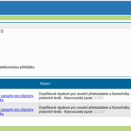
lektronickou přihlášku
Název
Doplňkové studium pro soudní překladatele a tlumočníky 
právních textů - francouzský jazyk
[9998]
Doplňkové studium pro soudní překladatele a tlumočníky 
právních textů - francouzský jazyk
[11143]