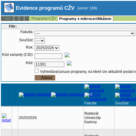
Evidence programů CŽV
(verze: 189)
Programy CŽV
--:--
Programy s mikrocertifikátem
Filtr:
Fakulta:
Součást:
Rok:
Kód varianty (CID):
Kód:
Vyhledávat pouze programy, na které lze aktuálně podat e
Rok
Fakulta
Součást
Rektorát
2025/2026
Univerzity
Karlovy