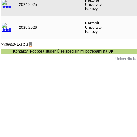
Rektorát
2024/2025
Univerzity
Karlovy
Rektorát
2025/2026
Univerzity
Karlovy
Výsledky
1-3
z
3
1
Kontakty
Podpora studentů se speciálními potřebami na UK
Univerzita K