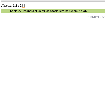
Výsledky
1-2
z
2
1
Kontakty
Podpora studentů se speciálními potřebami na UK
Univerzita K