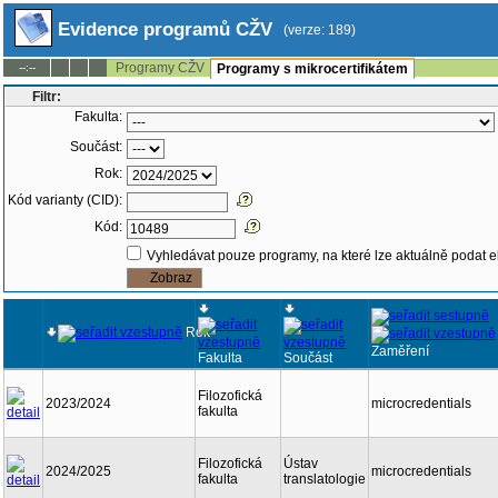
Evidence programů CŽV
(verze: 189)
Programy CŽV
--:--
Programy s mikrocertifikátem
Filtr:
Fakulta:
Součást:
Rok:
Kód varianty (CID):
Kód:
Vyhledávat pouze programy, na které lze aktuálně podat e
Rok
Zaměření
Fakulta
Součást
Filozofická
2023/2024
microcredentials
fakulta
Filozofická
Ústav
2024/2025
microcredentials
fakulta
translatologie