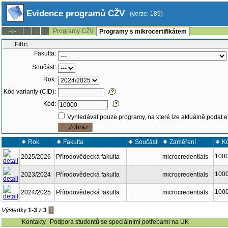
Evidence programů CŽV
(verze: 189)
Programy CŽV
--:--
Programy s mikrocertifikátem
Filtr:
Fakulta:
Součást:
Rok:
Kód varianty (CID):
Kód:
Vyhledávat pouze programy, na které lze aktuálně podat e
Rok
Fakulta
Součást
Zaměření
K
100
2025/2026
Přírodovědecká fakulta
microcredentials
100
2023/2024
Přírodovědecká fakulta
microcredentials
100
2024/2025
Přírodovědecká fakulta
microcredentials
Výsledky
1-3
z
3
1
Kontakty
Podpora studentů se speciálními potřebami na UK