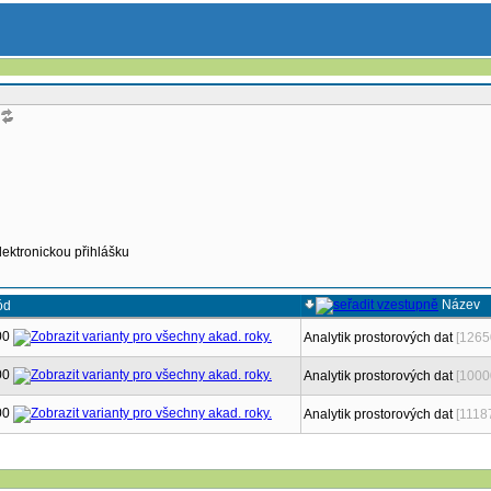
lektronickou přihlášku
Název
ód
00
Analytik prostorových dat
[1265
00
Analytik prostorových dat
[1000
00
Analytik prostorových dat
[1118