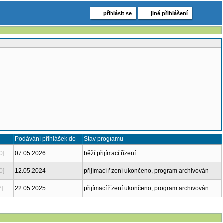
přihlásit se
jiné přihlášení
Podávání přihlášek do
Stav programu
0]
07.05.2026
běží přijímací řízení
0]
12.05.2024
přijímací řízení ukončeno, program archivován
7]
22.05.2025
přijímací řízení ukončeno, program archivován