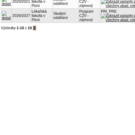
2020/2021
fakulta v
CŽV -
oddělení
Plzni
zájmový
Lékařská
Program
PRI_PRE
Studijní
2026/2027
fakulta v
CŽV -
oddělení
Plzni
zájmový
Výsledky
1-10
z
10
1