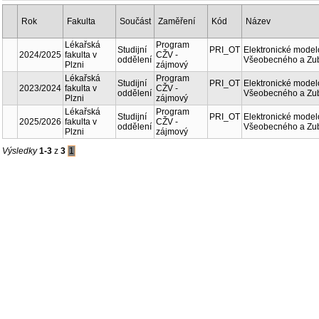
Rok
Fakulta
Součást
Kód
Zaměření
Lékařská
Studijní
Program CŽV -
2024/2025
fakulta v
PRI
oddělení
zájmový
Plzni
Lékařská
Studijní
Program CŽV -
2023/2024
fakulta v
PRI
oddělení
zájmový
Plzni
Lékařská
Studijní
Program CŽV -
2025/2026
fakulta v
PRI
oddělení
zájmový
Plzni
Výsledky
1-3
z
3
1