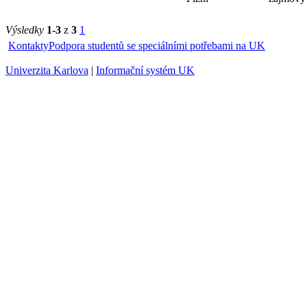
oddělení
Plzni
Výsledky
1-3
z
3
1
Kontakty
Podpora studentů se speciálními potřebami na UK
Univerzita Karlova
|
Informační systém UK