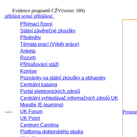
Evidence programů CŽV
(verze: 189)
přihlásit se
jiné přihlášení
Přijímací řízení
Státní závěrečné zkoušky
Předměty
Témata prací (Výběr práce)
Anketa
Rozvrh
Přihlašování stáží
Komise
Pozvánky na státní zkoušky a obhajoby
Centrální katalog
Portál elektronických zdrojů
Centrální vyhledávač informačních zdrojů UK
Moodle (E-learning)
--:--
UK Forum
Progr
UK Point
Centrum Carolina
Platforma doktorského studia