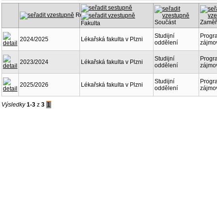
Rok
Součást
Zaměř
Fakulta
Studijní
Progr
2024/2025
Lékařská fakulta v Plzni
oddělení
zájmo
Studijní
Progr
2023/2024
Lékařská fakulta v Plzni
oddělení
zájmo
Studijní
Progr
2025/2026
Lékařská fakulta v Plzni
oddělení
zájmo
Výsledky
1-3
z
3
1