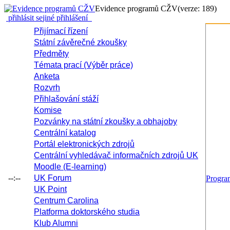
Evidence programů CŽV
(verze: 189)
přihlásit se
jiné přihlášení
Přijímací řízení
Státní závěrečné zkoušky
Předměty
Témata prací (Výběr práce)
Anketa
Rozvrh
Přihlašování stáží
Komise
Pozvánky na státní zkoušky a obhajoby
Centrální katalog
Portál elektronických zdrojů
Centrální vyhledávač informačních zdrojů UK
Moodle (E-learning)
--:--
UK Forum
Progr
UK Point
Centrum Carolina
Platforma doktorského studia
Klub Alumni