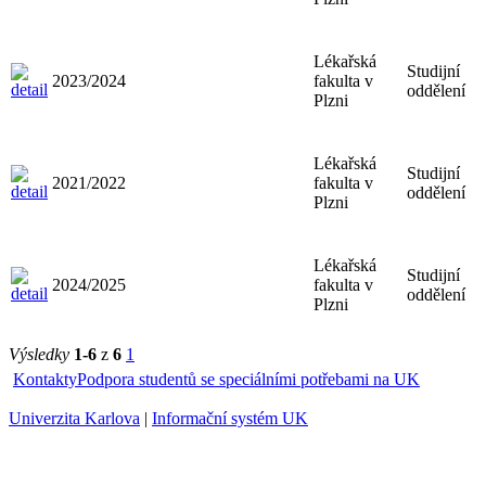
Lékařská
Studijní
2023/2024
fakulta v
oddělení
Plzni
Lékařská
Studijní
2021/2022
fakulta v
oddělení
Plzni
Lékařská
Studijní
2024/2025
fakulta v
oddělení
Plzni
Výsledky
1-6
z
6
1
Kontakty
Podpora studentů se speciálními potřebami na UK
Univerzita Karlova
|
Informační systém UK