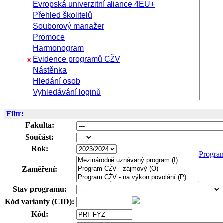
Evropská univerzitní aliance 4EU+
Přehled školitelů
Souborový manažer
Promoce
Harmonogram
Evidence programů CŽV
x
Nástěnka
Hledání osob
Vyhledávání loginů
Filtr:
Fakulta:
Součást:
Rok:
Progra
Zaměření:
Stav programu:
Kód varianty (CID):
Kód: