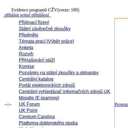
Evidence programů CŽV
(verze: 189)
přihlásit se
jiné přihlášení
Přijímací řízení
Státní závěrečné zkoušky
Předměty
Témata prací (Výběr práce)
Anketa
Rozvrh
Přihlašování stáží
Komise
Pozvánky na státní zkoušky a obhajoby
Centrální katalog
Portál elektronických zdrojů
Centrální vyhledávač informačních zdrojů UK
Moodle (E-learning)
--:--
UK Forum
Progr
UK Point
Centrum Carolina
Platforma doktorského studia