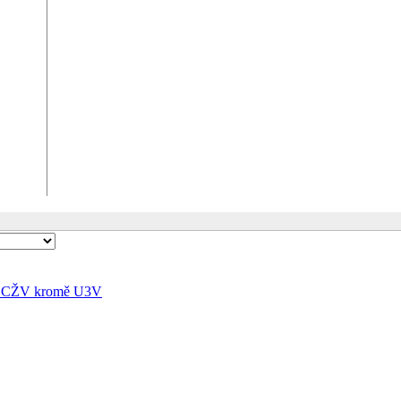
my CŽV kromě U3V