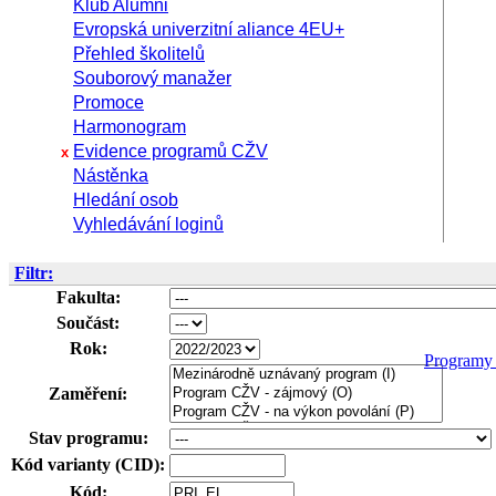
Klub Alumni
Evropská univerzitní aliance 4EU+
Přehled školitelů
Souborový manažer
Promoce
Harmonogram
Evidence programů CŽV
x
Nástěnka
Hledání osob
Vyhledávání loginů
Filtr:
Fakulta:
Součást:
Rok:
Progra
Zaměření:
Stav programu:
Kód varianty (CID):
Kód: