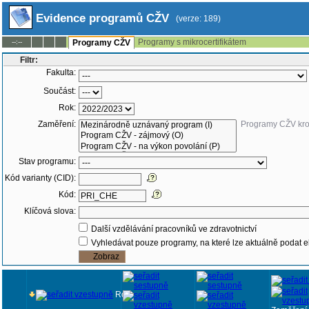
Evidence programů CŽV
(verze: 189)
Programy s mikrocertifikátem
--:--
Programy CŽV
Filtr:
Fakulta:
Součást:
Rok:
Zaměření:
Programy CŽV kr
Stav programu:
Kód varianty (CID):
Kód:
Klíčová slova:
Další vzdělávání pracovníků ve zdravotnictví
Vyhledávat pouze programy, na které lze aktuálně podat e
Rok