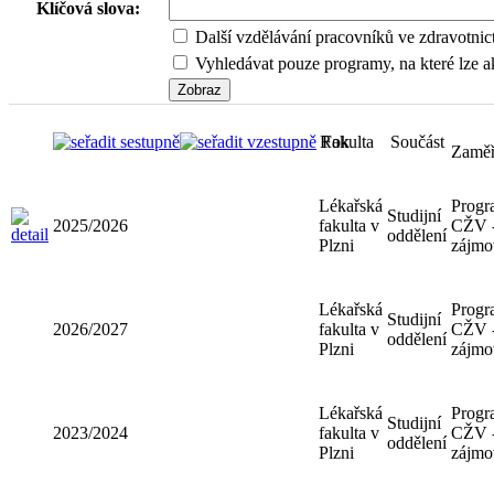
Klíčová slova:
Další vzdělávání pracovníků ve zdravotnic
Vyhledávat pouze programy, na které lze ak
Rok
Fakulta
Součást
Zaměř
Lékařská
Progr
Studijní
2025/2026
fakulta v
CŽV 
oddělení
Plzni
zájmo
Lékařská
Progr
Studijní
2026/2027
fakulta v
CŽV 
oddělení
Plzni
zájmo
Lékařská
Progr
Studijní
2023/2024
fakulta v
CŽV 
oddělení
Plzni
zájmo