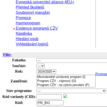
Evropská univerzitní aliance 4EU+
Přehled školitelů
Souborový manažer
Promoce
Harmonogram
Evidence programů CŽV
x
Nástěnka
Hledání osob
Vyhledávání loginů
Filtr:
Fakulta:
Součást:
Rok:
Progra
Zaměření:
Stav programu:
Kód varianty (CID):
Kód: