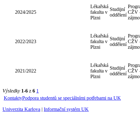
Lékařská
Progr
Studijní
2024/2025
fakulta v
CŽV 
oddělení
Plzni
zájmo
Lékařská
Progr
Studijní
2022/2023
fakulta v
CŽV 
oddělení
Plzni
zájmo
Lékařská
Progr
Studijní
2021/2022
fakulta v
CŽV 
oddělení
Plzni
zájmo
Výsledky
1-6
z
6
1
Kontakty
Podpora studentů se speciálními potřebami na UK
Univerzita Karlova
|
Informační systém UK