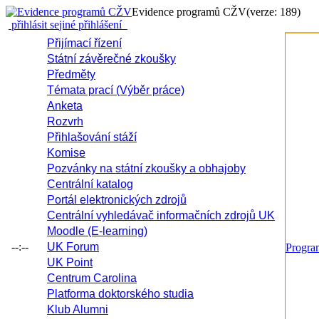
Evidence programů CŽV
(verze: 189)
přihlásit se
jiné přihlášení
Přijímací řízení
Státní závěrečné zkoušky
Předměty
Témata prací (Výběr práce)
Anketa
Rozvrh
Přihlašování stáží
Komise
Pozvánky na státní zkoušky a obhajoby
Centrální katalog
Portál elektronických zdrojů
Centrální vyhledávač informačních zdrojů UK
Moodle (E-learning)
--:--
UK Forum
Progr
UK Point
Centrum Carolina
Platforma doktorského studia
Klub Alumni